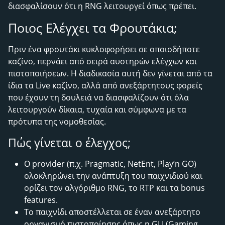
διασφαλίσουν ότι η RNG λειτουργεί όπως πρέπει.
Ποιος Ελέγχει τα Φρουτάκια;
Πριν ένα φρουτάκι κυκλοφορήσει σε οποιοδήποτε
καζίνο, περνάει από σειρά αυστηρών ελέγχων και
πιστοποιήσεων. Η διαδικασία αυτή δεν γίνεται από τα
ίδια τα Live καζίνο, αλλά από ανεξάρτητους φορείς
που έχουν τη δουλειά να διασφαλίζουν ότι όλα
λειτουργούν δίκαια, τυχαία και σύμφωνα με τα
πρότυπα της νομοθεσίας.
Πώς γίνεται ο έλεγχος;
Ο provider (π.χ. Pragmatic, NetEnt, Play’n GO)
ολοκληρώνει την ανάπτυξη του παιχνιδιού και
ορίζει τον αλγόριθμο RNG, το RTP και τα bonus
features.
Το παιχνίδι αποστέλλεται σε έναν ανεξάρτητο
οργανισμό πιστοποίησης όπως η GLI (Gaming