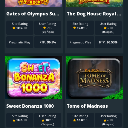
Gates of Olympus Super Scatter
The Dog House Royal Hunt
Site Rating
User Rating
Site Rating
User Rating
10.0
/10
-
/10
10.0
/10
-
/10
(
0
ψήφοι)
(
0
ψήφοι)
Pragmatic Play
RTP:
96.5%
Pragmatic Play
RTP:
96.53%
Sweet Bonanza 1000
Tome of Madness
Site Rating
User Rating
Site Rating
User Rating
10.0
/10
10
/10
10.0
/10
-
/10
(
1
ψήφος)
(
0
ψήφοι)