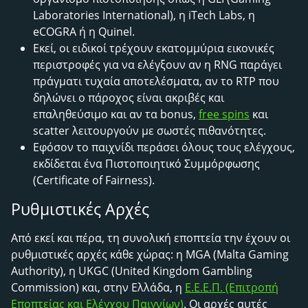
Laboratories International), η iTech Labs, η
eCOGRA ή η Quinel.
Εκεί, οι ειδικοί τρέχουν εκατομμύρια εικονικές
περιστροφές για να ελέγξουν αν η RNG παράγει
πράγματι τυχαία αποτελέσματα, αν το RTP που
δηλώνει ο πάροχος είναι ακριβές και
επαληθεύσιμο και αν τα bonus,
free spins
και
scatter λειτουργούν με σωστές πιθανότητες.
Εφόσον το παιχνίδι περάσει όλους τους ελέγχους,
εκδίδεται ένα Πιστοποιητικό Συμμόρφωσης
(Certificate of Fairness).
Ρυθμιστικές Αρχές
Από εκεί και πέρα, τη συνολική εποπτεία την έχουν οι
ρυθμιστικές αρχές κάθε χώρας: η MGA (Malta Gaming
Authority), η UKGC (United Kingdom Gambling
Commission) και, στην Ελλάδα, η
Ε.Ε.Ε.Π. (Επιτροπή
Εποπτείας και Ελέγχου Παιγνίων)
. Οι αρχές αυτές