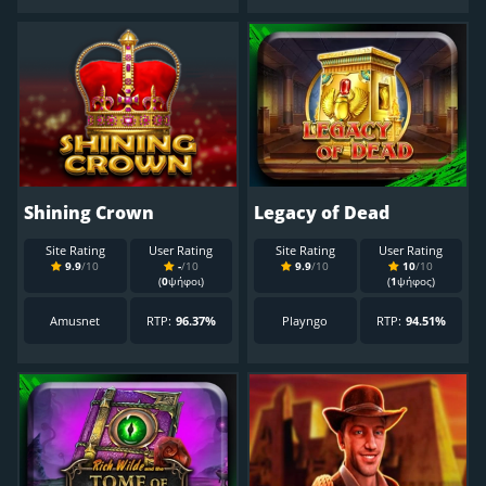
Shining Crown
Legacy of Dead
Site Rating
User Rating
Site Rating
User Rating
9.9
/10
-
/10
9.9
/10
10
/10
(
0
ψήφοι)
(
1
ψήφος)
Amusnet
RTP:
96.37%
Playngo
RTP:
94.51%