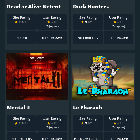
Dead or Alive Netent
Duck Hunters
Site Rating
User Rating
Site Rating
User Rating
9.8
/10
-
/10
9.8
/10
-
/10
(
0
ψήφοι)
(
0
ψήφοι)
Netent
RTP:
96.82%
No Limit City
RTP:
96.05%
Mental II
Le Pharaoh
Site Rating
User Rating
Site Rating
User Rating
9.8
/10
-
/10
9.8
/10
-
/10
(
0
ψήφοι)
(
0
ψήφοι)
No Limit City
RTP:
95.23%
Hacksaw Gaming
RTP:
96.18%