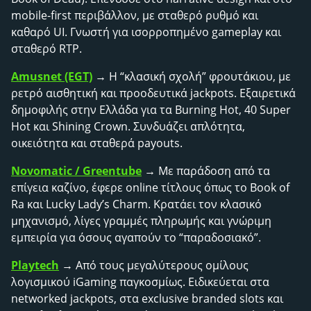
mobile-first περιβάλλον, με σταθερό ρυθμό και
καθαρό UI. Γνωστή για ισορροπημένο gameplay και
σταθερό RTP.
Amusnet (EGT)
→ Η “κλασική σχολή” φρουτάκιου, με
ρετρό αισθητική και προοδευτικά jackpots. Εξαιρετικά
δημοφιλής στην Ελλάδα για τα Burning Hot, 40 Super
Hot και Shining Crown. Συνδυάζει απλότητα,
οικειότητα και σταθερά payouts.
Novomatic / Greentube
→ Με παράδοση από τα
επίγεια καζίνο, έφερε online τίτλους όπως το Book of
Ra και Lucky Lady’s Charm. Κρατάει τον κλασικό
μηχανισμό, λίγες γραμμές πληρωμής και γνώριμη
εμπειρία για όσους αγαπούν το “παραδοσιακό”.
Playtech
→ Από τους μεγαλύτερους ομίλους
λογισμικού iGaming παγκοσμίως. Ειδικεύεται στα
networked jackpots, στα exclusive branded slots και