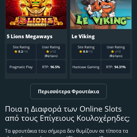
5 Lions Megaways
Le Viking
Site Rating
User Rating
Site Rating
User Rating
8.2
/10
-
/10
8.0
/10
-
/10
(
0
ψήφοι)
(
0
ψήφοι)
Pragmatic Play
RTP:
96.5%
Hacksaw Gaming
RTP:
94.31%
Περισσότερα Φρουτάκια
Ποια η Διαφορά των Online Slots
από τους Επίγειους Κουλοχέρηδες;
Τα φρουτάκια του σήμερα δεν θυμίζουν σε τίποτα τα