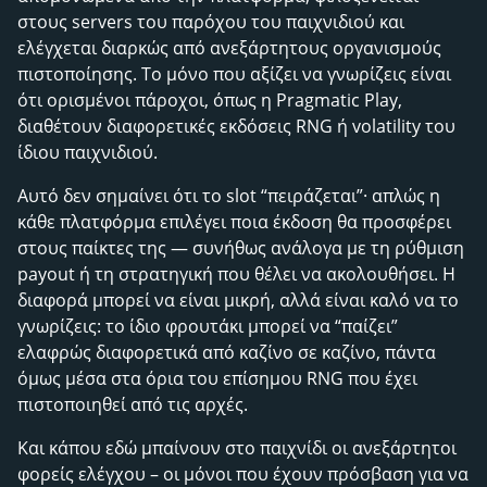
στους servers του παρόχου του παιχνιδιού και
ελέγχεται διαρκώς από ανεξάρτητους οργανισμούς
πιστοποίησης. Το μόνο που αξίζει να γνωρίζεις είναι
ότι ορισμένοι πάροχοι, όπως η Pragmatic Play,
διαθέτουν διαφορετικές εκδόσεις RNG ή volatility του
ίδιου παιχνιδιού.
Αυτό δεν σημαίνει ότι το slot “πειράζεται”· απλώς η
κάθε πλατφόρμα επιλέγει ποια έκδοση θα προσφέρει
στους παίκτες της — συνήθως ανάλογα με τη ρύθμιση
payout ή τη στρατηγική που θέλει να ακολουθήσει. Η
διαφορά μπορεί να είναι μικρή, αλλά είναι καλό να το
γνωρίζεις: το ίδιο φρουτάκι μπορεί να “παίζει”
ελαφρώς διαφορετικά από καζίνο σε καζίνο, πάντα
όμως μέσα στα όρια του επίσημου RNG που έχει
πιστοποιηθεί από τις αρχές.
Και κάπου εδώ μπαίνουν στο παιχνίδι οι ανεξάρτητοι
φορείς ελέγχου – οι μόνοι που έχουν πρόσβαση για να