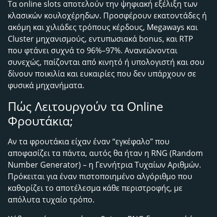
Τα online slots αποτελούν την ψηφιακή εξέλιξη των
κλασικών κουλοχέρηδων. Προσφέρουν εκατοντάδες ή
ακόμη και χιλιάδες τρόπους κέρδους, Megaways και
Cluster μηχανισμούς, εντυπωσιακά bonus, και RTP
που φτάνει συχνά το 96%–97%. Ανανεώνονται
συνεχώς, παίζονται από κινητό ή υπολογιστή και σου
δίνουν ποικιλία και ευκαιρίες που δεν υπάρχουν σε
φυσικά μηχανήματα.
Πώς Λειτουργούν τα Online
Φρουτάκια;
Αν τα φρουτάκια είχαν έναν “εγκέφαλο” που
αποφασίζει τα πάντα, αυτός θα ήταν η RNG (Random
Number Generator) – η Γεννήτρια Τυχαίων Αριθμών.
Πρόκειται για έναν πιστοποιημένο αλγόριθμο που
καθορίζει το αποτέλεσμα κάθε περιστροφής, με
απόλυτα τυχαίο τρόπο.