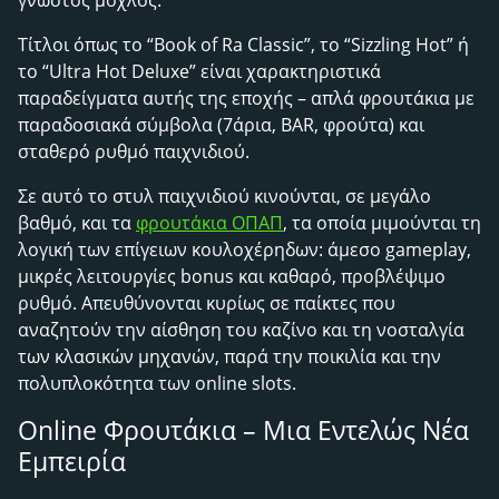
γνωστός μοχλός.
Τίτλοι όπως το “Book of Ra Classic”, το “Sizzling Hot” ή
το “Ultra Hot Deluxe” είναι χαρακτηριστικά
παραδείγματα αυτής της εποχής – απλά φρουτάκια με
παραδοσιακά σύμβολα (7άρια, BAR, φρούτα) και
σταθερό ρυθμό παιχνιδιού.
Σε αυτό το στυλ παιχνιδιού κινούνται, σε μεγάλο
βαθμό, και τα
φρουτάκια ΟΠΑΠ
, τα οποία μιμούνται τη
λογική των επίγειων κουλοχέρηδων: άμεσο gameplay,
μικρές λειτουργίες bonus και καθαρό, προβλέψιμο
ρυθμό. Απευθύνονται κυρίως σε παίκτες που
αναζητούν την αίσθηση του καζίνο και τη νοσταλγία
των κλασικών μηχανών, παρά την ποικιλία και την
πολυπλοκότητα των online slots.
Online Φρουτάκια – Μια Εντελώς Νέα
Εμπειρία