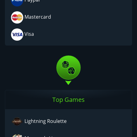
Mastercard
Visa
Top Games
Lightning Roulette