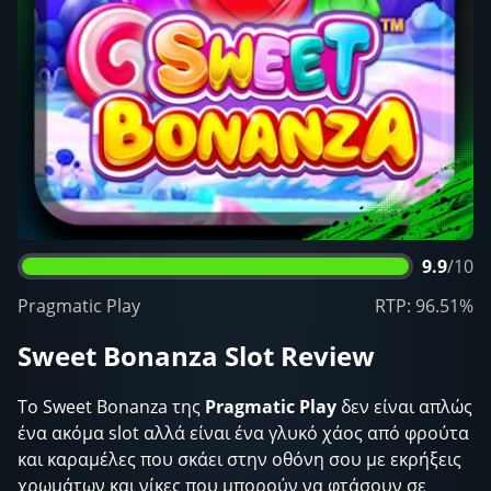
9.9
/10
Pragmatic Play
RTP: 96.51%
Sweet Bonanza Slot Review
Το Sweet Bonanza της
Pragmatic Play
δεν είναι απλώς
ένα ακόμα slot αλλά είναι ένα γλυκό χάος από φρούτα
και καραμέλες που σκάει στην οθόνη σου με εκρήξεις
χρωμάτων και νίκες που μπορούν να φτάσουν σε