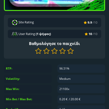
Site Rating
9.9
/10
User Rating
(1 ψήφος)
10
/10
Βαθμολόγησε το παιχνίδι
RTP:
96.51%
Volatility:
Medium
Max Win:
21100x
Min Bet / Max Bet:
0.20
/
20.00