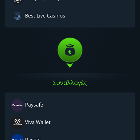
Best Live Casinos
Συναλλαγές
Paysafe
Viva Wallet
Paypal