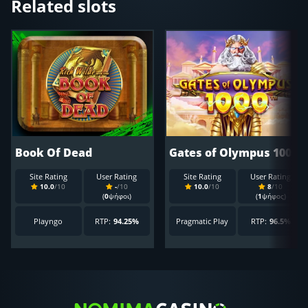
Related slots
Book Of Dead
Gates of Olympus 1000 Demo
Site Rating
User Rating
Site Rating
User Rating
10.0
/10
-
/10
10.0
/10
8
/10
(
0
ψήφοι)
(
1
ψήφος)
Playngo
RTP:
94.25%
Pragmatic Play
RTP:
96.5%