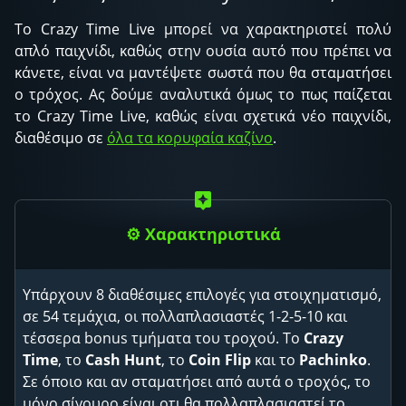
Το Crazy Time Live μπορεί να χαρακτηριστεί πολύ
απλό παιχνίδι, καθώς στην ουσία αυτό που πρέπει να
κάνετε, είναι να μαντέψετε σωστά που θα σταματήσει
ο τρόχος. Ας δούμε αναλυτικά όμως το πως παίζεται
το Crazy Time Live, καθώς είναι σχετικά νέο παιχνίδι,
διαθέσιμο σε
όλα τα κορυφαία καζίνο
.
⚙️ Χαρακτηριστικά
Υπάρχουν 8 διαθέσιμες επιλογές για στοιχηματισμό,
σε 54 τεμάχια, οι πολλαπλασιαστές 1-2-5-10 και
τέσσερα bonus τμήματα του τροχού. Το
Crazy
Time
, το
Cash Hunt
, το
Coin Flip
και το
Pachinko
.
Σε όποιο και αν σταματήσει από αυτά ο τροχός, το
μόνο σίγουρο είναι οτι θα πολλαπλασιαστεί το