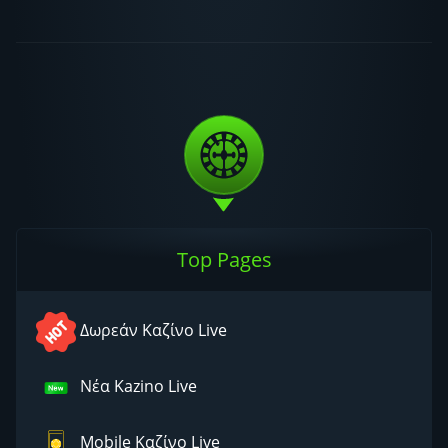
Top Pages
Δωρεάν Καζίνο Live
Νέα Kazino Live
Mobile Καζίνο Live