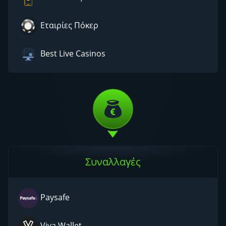
Eταιρίες Πόκερ
Best Live Casinos
Συναλλαγές
Paysafe
Viva Wallet