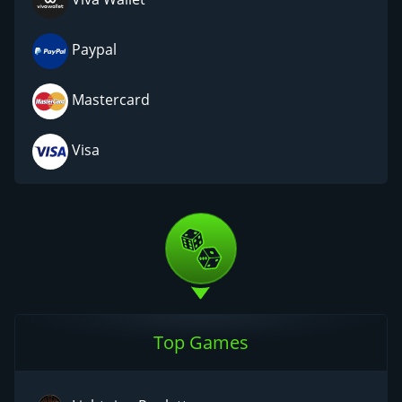
Paypal
Mastercard
Visa
Top Games