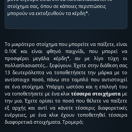
στοίχημα σας, όπου σε κάποιες περιπτώσεις
μπορούν να εκτοξευθούν τα κέρδη*.
Το μικρότερο στοίχημα που μπορείτε να παίξετε, είναι
0.10€ και είναι φθηνό παιχνίδι, που μπορεί να
προσφέρει μεγάλα κέρδη*, αν με λίγο τύχη οι
πολλαπλασιαστές... ξεφύγουν. Έχετε στην διάθεση σας
13 δευτερόλεπτα να τοποθετήσετε την μάρκα με το
αντίστοιχο ποσό, πάνω στο ταμπλό που αντιστοιχεί
σε ένα στοίχημα. Υπάρχει ωστόσο και η επιλογή του
να τοποθετήσετε με ένα κλικ
τέσσερα στοιχήματα
με
την μια. Έχετε ορίσει το ποσό που θέλετε να παίξετε
εξ αρχής και αντί να κάνετε τέσσερις διαφορετικές
ενέργειες, με ένα κλικ έχουν τοποθετηθεί τέσσερα
διαφορετικά στοιχήματα. Τρομερό;