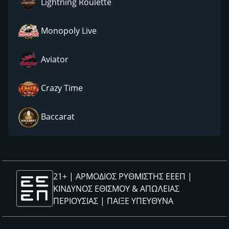
Lightning Roulette
Monopoly Live
Aviator
Crazy Time
Baccarat
21+ | ΑΡΜΟΔΙΟΣ ΡΥΘΜΙΣΤΗΣ ΕΕΕΠ |
ΚΙΝΔΥΝΟΣ ΕΘΙΣΜΟΥ & ΑΠΩΛΕΙΑΣ
ΠΕΡΙΟΥΣΙΑΣ |
ΠΑΙΞΕ ΥΠΕΥΘΥΝΑ