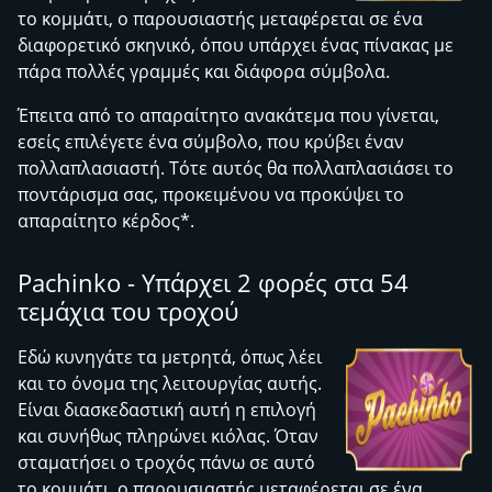
το κομμάτι, ο παρουσιαστής μεταφέρεται σε ένα
διαφορετικό σκηνικό, όπου υπάρχει ένας πίνακας με
πάρα πολλές γραμμές και διάφορα σύμβολα.
Έπειτα από το απαραίτητο ανακάτεμα που γίνεται,
εσείς επιλέγετε ένα σύμβολο, που κρύβει έναν
πολλαπλασιαστή. Τότε αυτός θα πολλαπλασιάσει το
ποντάρισμα σας, προκειμένου να προκύψει το
απαραίτητο κέρδος*.
Pachinko - Υπάρχει 2 φορές στα 54
τεμάχια του τροχού
Εδώ κυνηγάτε τα μετρητά, όπως λέει
και το όνομα της λειτουργίας αυτής.
Είναι διασκεδαστική αυτή η επιλογή
και συνήθως πληρώνει κιόλας. Όταν
σταματήσει ο τροχός πάνω σε αυτό
το κομμάτι, ο παρουσιαστής μεταφέρεται σε ένα