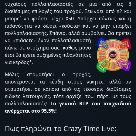
τυχαίους πολλαπλασιαστές σε μια από τις 8
διαθέσιμες επιλογές του τροχού. Ξεκινάει από Χ2 και
μπορεί να φτάσει μέχρι Χ50. Υπάρχει πάντως και η
πιθανότητα να δώσει «κούφια» και να μην υπάρξει
πολλαπλασιαστής. Σπάνιο, αλλά συμβαίνει. Θα πρέπει
να «πιάσετε»
έναν πολλαπλασιαστή
πάνω σε στοίχημα σας, καθώς μόνο
έτσι θα έχετε αυξημένες πιθανότητες
για κέρδος*.
Μόλις σταματήσει ο τροχός,
απονέμονται τα κέρδη στους νικητές, αλλά αν
σταματήσει σε κάποια από τις τέσσερις διαθέσιμες
ειδικές λειτουργίες, τότε αρχίζει το... πάρτι με τους
πολλαπλασιαστές!
Το γενικό RTP του παιχνιδιού
ανέρχεται στο 95,5%!
Πως πληρώνει το Crazy Time Live;