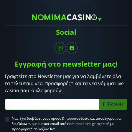
Social
Εγγραφή στο newsletter μας!
Γραφτείτε στο Newsletter μας για να λαμβάνετε όλα
τα τελευταία νέα, προσφορές* και τα νέα νόμιμα Live
casino που κυκλοφορούν!
ΕΓΓΡΑΦΗ
Ναι, έχω διαβάσει τους όρους & προυποθέσεις και αποδέχομαι να
λαμβάνω ενημερωτικά email από nomimacasino.gr σχετικά με
προσφορές* σε καζίνο live.