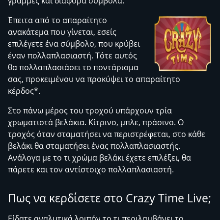
γραμμές και διάφορα σύμβολα.
Έπειτα από το απαραίτητο
ανακάτεμα που γίνεται, εσείς
επιλέγετε ένα σύμβολο, που κρύβει
έναν πολλαπλασιαστή. Τότε αυτός
θα πολλαπλασιάσει το ποντάρισμα
σας, προκειμένου να προκύψει το απαραίτητο
κέρδος*.
Στο πάνω μέρος του τροχού υπάρχουν τρία
χρωματιστά βελάκια. Κίτρινο, μπλε, πράσινο. Ο
τροχός όταν σταματήσει να περιστρέφεται, στο κάθε
βελάκι θα σταματήσει ένας πολλαπλασιαστής.
Ανάλογα με το τι χρώμα βελάκι έχετε επιλέξει, θα
πάρετε και τον αντίστοιχο πολλαπλασιαστή.
Πως να κερδίσετε στο Crazy Time Live;
Είδατε αναλυτικά λοιπόν το τι περιλαμβάνει το