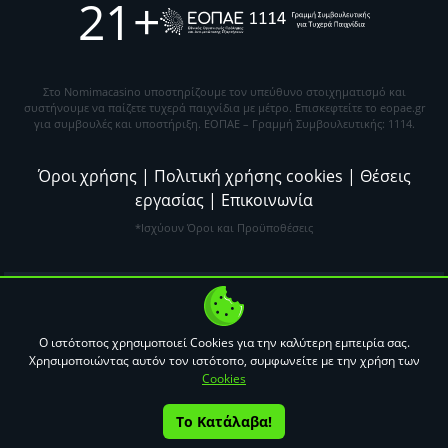
21+
Στο Nomimacasino υποστηρίζουμε τον υπεύθυνο στοιχηματισμό και
συστήνουμε να παίζετε τυχερά παιχνίδια με μέτρο. Eπισκεφτείτε το eopae.gr
για συμβουλές και υποστήριξη. ΕΟΠΑΕ – Γραμμή Συμβουλευτικής: 1114.
Όροι χρήσης
|
Πολιτική χρήσης cookies
|
Θέσεις
εργασίας
|
Επικοινωνία
*Ισχύουν Όροι και Προϋποθέσεις
Σχεδιασμός ιστοτόπου:
Digital Winners
Ανάπτυξη & Φιλοξενία Ιστοτόπου:
Digital Winners
Ο ιστότοπος χρησιμοποιεί Cookies για την καλύτερη εμπειρία σας.
2019 - 2026 © Copyright
nomimacasino.gr
Χρησιμοποιώντας αυτόν τον ιστότοπο, συμφωνείτε με την χρήση των
Cookies
Το Κατάλαβα!
ΔΩΡΟ* 1
ΔΩΡΟ* 2
ΔΩΡΟ* 3
ΔΩΡΟ* 4