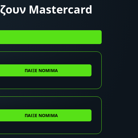
ίζουν Mastercard
ΠΑΙΞΕ ΝΟΜΙΜΑ
ΠΑΙΞΕ ΝΟΜΙΜΑ