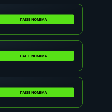
ΠΑΙΞΕ ΝΟΜΙΜΑ
ΠΑΙΞΕ ΝΟΜΙΜΑ
ΠΑΙΞΕ ΝΟΜΙΜΑ