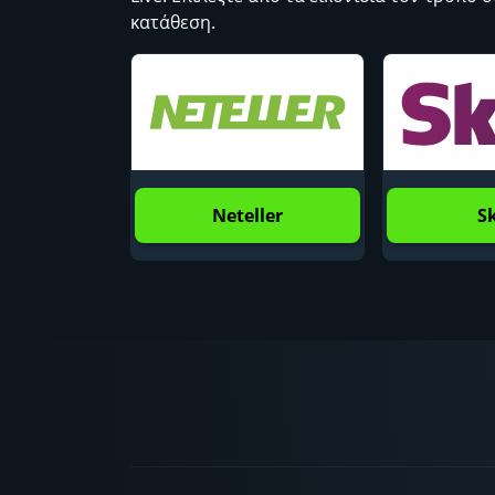
κατάθεση.
Neteller
Sk