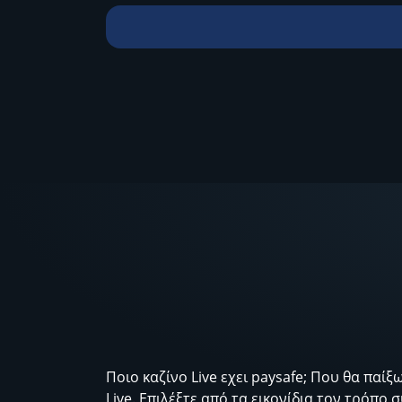
Ποιο καζίνο Live εχει paysafe; Που θα παί
Live. Επιλέξτε από τα εικονίδια τον τρόπο