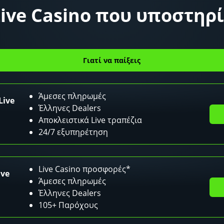
ive Casino που υποστηρ
Γιατί να παίξεις
Άμεσες πληρωμές
Live
Έλληνες Dealers
Αποκλειστικά Live τραπέζια
24/7 εξυπηρέτηση
Live Casino προσφορές*
ive
Άμεσες πληρωμές
Έλληνες Dealers
105+ Παρόχους