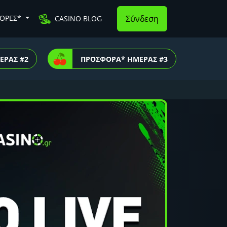
ΟΡΕΣ*
Σύνδεση
CASINO BLOG
ΕΡΑΣ #2
ΠΡΟΣΦΟΡΑ* ΗΜΕΡΑΣ #3