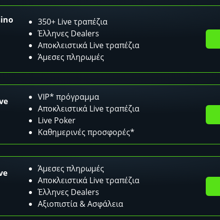
ino
350+ Live τραπέζια
Έλληνες Dealers
Αποκλειστικά Live τραπέζια
Άμεσες πληρωμές
VIP* πρόγραμμα
ve
Αποκλειστικά Live τραπέζια
Live Poker
Καθημερινές προσφορές*
Άμεσες πληρωμές
ve
Αποκλειστικά Live τραπέζια
Έλληνες Dealers
Αξιοπιστία & Ασφάλεια