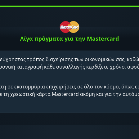
Λίγα πράγματα για την Mastercard
 εύχρηστος τρόπος διαχείρισης των οικονομικών σας, καθώ
ρονική καταγραφή κάθε συναλλαγής κερδίζετε χρόνο, αφο
κτή σε εκατομμύρια επιχειρήσεις σε όλο τον κόσμο, όπως ε
 τη χρεωστική κάρτα Mastercard ακόμη και για την αυτόμ