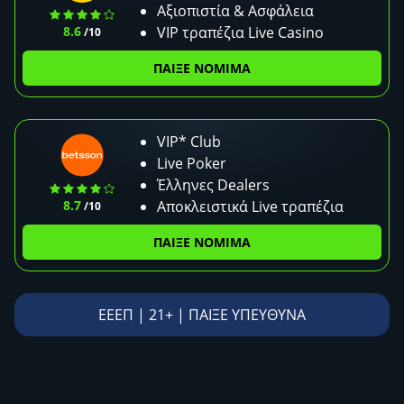
Αξιοπιστία & Ασφάλεια
VIP τραπέζια Live Casino
8.6
/10
ΠΑΙΞΕ ΝΟΜΙΜΑ
VIP* Club
Live Poker
Έλληνες Dealers
Αποκλειστικά Live τραπέζια
8.7
/10
ΠΑΙΞΕ ΝΟΜΙΜΑ
ΕΕΕΠ | 21+ | ΠΑΙΞΕ ΥΠΕΥΘΥΝΑ