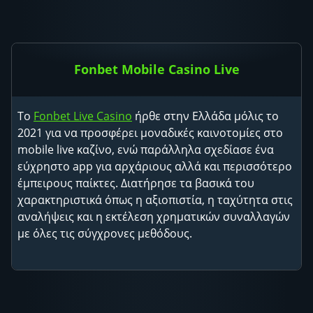
Fonbet Mobile Casino Live
To
Fonbet Live Casino
ήρθε στην Ελλάδα μόλις το
2021 για να προσφέρει μοναδικές καινοτομίες στο
mobile live καζίνο, ενώ παράλληλα σχεδίασε ένα
εύχρηστο app για αρχάριους αλλά και περισσότερο
έμπειρους παίκτες. Διατήρησε τα βασικά του
χαρακτηριστικά όπως η αξιοπιστία, η ταχύτητα στις
αναλήψεις και η εκτέλεση χρηματικών συναλλαγών
με όλες τις σύγχρονες μεθόδους.