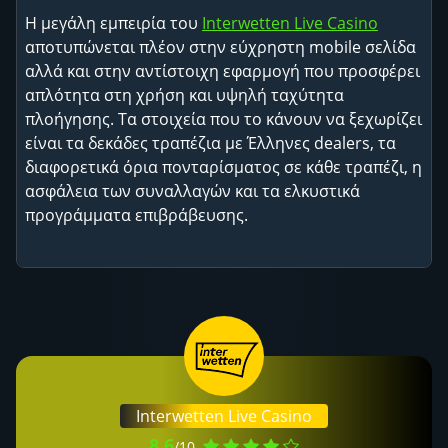
Η μεγάλη εμπειρία του
Interwetten Live Casino
αποτυπώνεται πλέον στην εύχρηστη mobile σελίδα
αλλά και στην αντίστοιχη εφαρμογή που προσφέρει
απλότητα στη χρήση και υψηλή ταχύτητα
πλοήγησης. Τα στοιχεία που το κάνουν να ξεχωρίζει
είναι τα δεκάδες τραπέζια με Έλληνες dealers, τα
διαφορετικά όρια πονταρίσματος σε κάθε τραπέζι, η
ασφάλεια των συναλλαγών και τα ελκυστικά
προγράμματα επιβράβευσης.
Interwetten Live Casino
8.6
/10