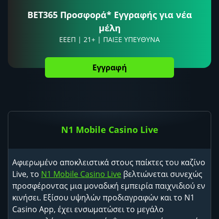
BET365 Προσφορά* Εγγραφής για νέα
μέλη
ΕΕΕΠ | 21+ | ΠΑΙΞΕ ΥΠΕΥΘΥΝΑ
Εγγραφή
N1 Mobile Casino Live
Αφιερωμένο αποκλειστικά στους παίκτες του καζίνο
Live, το
N1 Mobile Casino Live
βελτιώνεται συνεχώς
προσφέροντας μια μοναδική εμπειρία παιχνιδιού εν
κινήσει. Εξίσου υψηλών προδιαγραφών και το N1
Casino App, έχει ενσωματώσει το μεγάλο