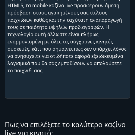
HTML5, τα mobile καζίνο live προσφέρουν άμεση
πρόσβαση στους αγαπημένους σας τίτλους
παιχνιδιών καθώς και την ταχύτατη αναπαραγωγή
τους σε ποιότητα υψηλών προδιαγραφών. Η
τεχνολογία αυτή άλλωστε είναι πλήρως
εναρμονισμένη με όλες τις σύγχρονες κινητές
συσκευές, κάτι που σημαίνει πως δεν υπάρχει λόγος
να ανησυχείτε για οτιδήποτε αφορά εξειδικευμένα
λογισμικά που θα σας εμποδίσουν να απολαύσετε
το παιχνίδι σας.
Πως να επιλέξετε το καλύτερο καζίνο
live για κινητό;