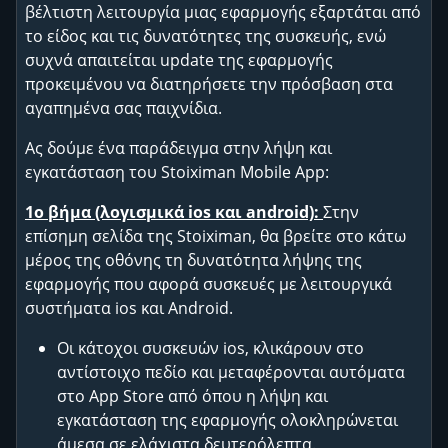
βέλτιστη λειτουργία μιας εφαρμογής εξαρτάται από
το είδος και τις δυνατότητες της συσκευής, ενώ
συχνά απαιτείται update της εφαρμογής
προκειμένου να διατηρήσετε την πρόσβαση στα
αγαπημένα σας παιχνίδια.
Ας δούμε ένα παράδειγμα στην λήψη και
εγκατάσταση του Stoiximan Mobile App:
1ο βήμα (λογισμικά ios και android):
Στην
επίσημη σελίδα της Stoiximan, θα βρείτε στο κάτω
μέρος της οθόνης τη δυνατότητα λήψης της
εφαρμογής που αφορά συσκευές με λειτουργικά
συστήματα ios και Android.
Οι κάτοχοι συσκευών ios, κλικάρουν στο
αντίστοιχο πεδίο και μεταφέρονται αυτόματα
στο App Store από όπου η λήψη και
εγκατάσταση της εφαρμογής ολοκληρώνεται
άμεσα σε ελάχιστα δευτερόλεπτα.