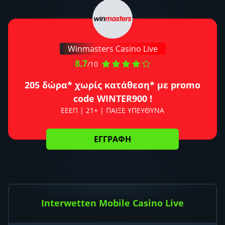
Winmasters Casino Live
8.7
/10
205 δώρα* χωρίς κατάθεση* με promo
code WINTER900 !
ΕΕΕΠ | 21+ | ΠΑΙΞΕ ΥΠΕΥΘΥΝΑ
ΕΓΓΡΑΦΗ
Interwetten Mobile Casino Live