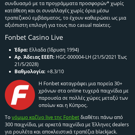
συνδυασμό με τα προγράμματα προσφορών* χωρίς
κατάθεση και οι συναλλαγές χωρίς όρια μέσω
τραπεζικού εμβάσματος, το έχουν καθιερώσει ως μια
αξιόπιστη επιλογή για τους πιο casual παίκτες.
Fonbet Casino Live
Έδρα:
Ελλαδα (Ίδρυση 1994)
Αρ. Άδειας ΕΕΕΠ:
HGC-000004-LH (21/5/2021 Έως
21/5/2028)
Βαθμολογία:
⭐8.3/10
Η Fonbet καταγράφει μια πορεία 30+
χρόνων στα online τυχερά παιχνίδια με
παρουσία σε πολλές χώρες μεταξύ των
οποίων και η Κύπρος.
Το
νόμιμο καζίνο live της Fonbet
διαθέτει πάνω από
300 παιχνίδια, με αρκετά παιχνίδια με Έλληνες dealers
για ρουλέτα και αποκλειστικά τραπέζια blackjack.