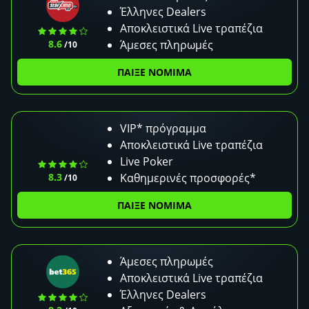
Έλληνες Dealers
Αποκλειστικά Live τραπέζια
Άμεσες πληρωμές
8.6
/10
ΠΑΙΞΕ ΝΟΜΙΜΑ
VIP* πρόγραμμα
Αποκλειστικά Live τραπέζια
Live Poker
Καθημερινές προσφορές*
8.3
/10
ΠΑΙΞΕ ΝΟΜΙΜΑ
Άμεσες πληρωμές
Αποκλειστικά Live τραπέζια
Έλληνες Dealers