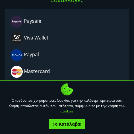
Paysafe
Viva Wallet
Paypal
Mastercard
Visa
Ο ιστότοπος χρησιμοποιεί Cookies για την καλύτερη εμπειρία σας.
Χρησιμοποιώντας αυτόν τον ιστότοπο, συμφωνείτε με την χρήση των
Cookies
Το Κατάλαβα!
ΔΩΡΟ* 1
ΔΩΡΟ* 2
ΔΩΡΟ* 3
ΔΩΡΟ* 4