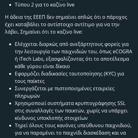
Τύπου 2 για το καζίνο live
Η άδεια της ΕΕΕΠ δεν σημαίνει απλώς ότι ο πάροχος
έχει καταβάλει το αντίστοιχο αντίτιμο για να την
λάβει. Σημαίνει ότι το καζίνο live:
Ελέγχεται διαρκώς από ανεξάρτητους φορείς για
την λειτουργία των παιχνιδιών του, όπως eCOGRA
ή iTech Labs, εξασφαλίζοντας ότι το αποτέλεσμα
κάθε γύρου είναι δίκαιο
Εφαρμόζει διαδικασίες ταυτοποίησης (KYC) για
τους παίκτες
Συνεργάζεται με πιστοποιημένες εταιρείες
πληρωμών
Χρησιμοποιεί συστήματα κρυπτογράφησης SSL
στις συναλλαγές των παικτών, χωρίς να υπάρχει
κίνδυνος υποκλοπής στοιχείων
Τηρεί όλους τους κανόνες υπεύθυνου παιχνιδιού,
για να παραμένει το παιχνίδι διασκέδαση και να