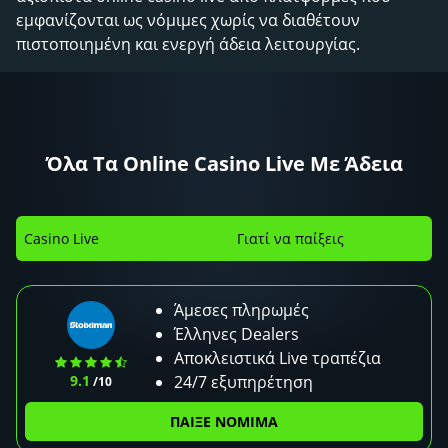
εμφανίζονται ως νόμιμες χωρίς να διαθέτουν
πιστοποιημένη και ενεργή άδεια λειτουργίας.
Όλα Τα Online Casino Live Με Άδεια
Casino Live
Γιατί να παίξεις
Άμεσες πληρωμές
Έλληνες Dealers
Αποκλειστικά Live τραπέζια
24/7 εξυπηρέτηση
9.1
/10
ΠΑΙΞΕ ΝΟΜΙΜΑ