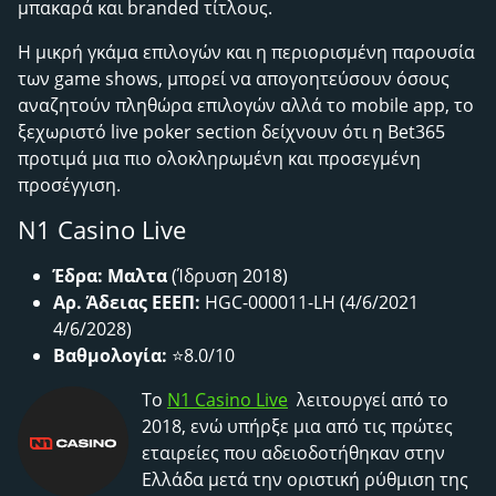
μπακαρά και branded τίτλους.
Η μικρή γκάμα επιλογών και η περιορισμένη παρουσία
των game shows, μπορεί να απογοητεύσουν όσους
αναζητούν πληθώρα επιλογών αλλά το mobile app, το
ξεχωριστό live poker section δείχνουν ότι η Bet365
προτιμά μια πιο ολοκληρωμένη και προσεγμένη
προσέγγιση.
N1 Casino Live
Έδρα: Μαλτα
(Ίδρυση 2018)
Αρ. Άδειας ΕΕΕΠ:
HGC-000011-LH (4/6/2021
4/6/2028)
Βαθμολογία:
⭐8.0/10
Το
N1 Casino Live
λειτουργεί από το
2018, ενώ υπήρξε μια από τις πρώτες
εταιρείες που αδειοδοτήθηκαν στην
Ελλάδα μετά την οριστική ρύθμιση της