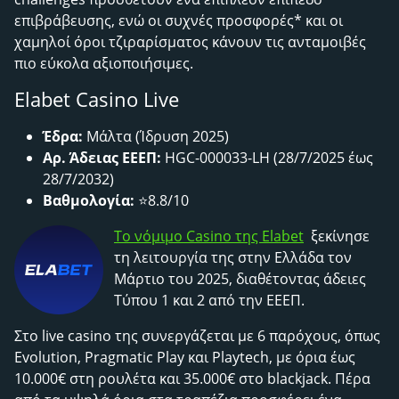
επιβράβευσης, ενώ οι συχνές προσφορές* και οι
χαμηλοί όροι τζιραρίσματος κάνουν τις ανταμοιβές
πιο εύκολα αξιοποιήσιμες.
Elabet Casino Live
Έδρα:
Μάλτα (Ίδρυση 2025)
Αρ. Άδειας ΕΕΕΠ:
HGC-000033-LH (28/7/2025 έως
28/7/2032)
Βαθμολογία:
⭐8.8/10
To νόμιμο Casino της Elabet
ξεκίνησε
τη λειτουργία της στην Ελλάδα τον
Μάρτιο του 2025, διαθέτοντας άδειες
Τύπου 1 και 2 από την ΕΕΕΠ.
Στο live casino της συνεργάζεται με 6 παρόχους, όπως
Evolution, Pragmatic Play και Playtech, με όρια έως
10.000€ στη ρουλέτα και 35.000€ στο blackjack. Πέρα