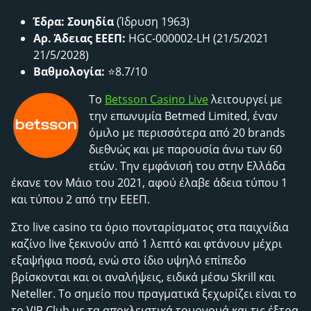
Έδρα: Σουηδία
(Ίδρυση 1963)
Αρ. Άδειας ΕΕΕΠ:
HGC-000002-LH (21/5/2021
21/5/2028)
Βαθμολογία:
⭐8.7/10
To
Betsson Casino Live
λειτουργεί με
την επωνυμία Betmed Limited, έναν
όμιλο με περισσότερα από 20 brands
διεθνώς και με παρουσία άνω των 60
ετών. Την εμφάνισή του στην Ελλάδα
έκανε τον Μάιο του 2021, αφού έλαβε άδεια τύπου 1
και τύπου 2 από την ΕΕΕΠ.
Στο live casino τα όριο πονταρίσματος στα παιχνίδια
καζίνο live ξεκινούν από 1 λεπτό και φτάνουν μέχρι
εξαψήφια ποσά, ενώ στο ίδιο υψηλό επίπεδο
βρίσκονται και οι αναλήψεις, ειδικά μέσω Skrill και
Neteller. Το σημείο που πραγματικά ξεχωρίζει είναι το
το VIP Club με τα αποκλειστικά τουρνουά και τις έξτρα