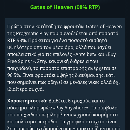
Gates of Heaven (98% RTP)
Πρώτο στην κατάταξη το φρουτάκι Gates of Heaven
της Pragmatic Play που συνοδεύεται από ποσοστό
RTP 98%. Πρόκειται για ένα ποσοστό αισθητά
υψηλότερο από τον μέσο όρο, αλλά που ισχύει
αποκλειστικά για τις επιλογές «Ante bet» και «Buy
Free Spins*». Στην κανονική διάρκεια του
παιχνιδιού, το ποσοστό επιστροφής ανέρχεται σε
96.5%. Είναι φρουτάκι υψηλής διακύμανσης, κάτι
που σημαίνει πως οδηγεί σε μεγάλες νίκες αλλά όχι
ιδιαίτερα συχνά.
Χαρακτηριστικά:
Διαθέτει 6 τροχούς και το
σύστημα πληρωμών «Pay Anywhere». Τα σύμβολα
του παιχνιδιού περιλαμβάνουν χρυσά κοσμήματα
και πολύτιμα πετράδια. Τα γραφικά στοιχεία είναι
λεπτομερώς σχεδιασμένα και χαρακτηρίζονται από