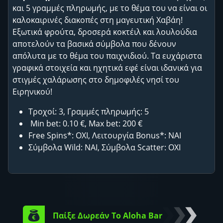
και 5 γραμμές πληρωμής, με το θέμα του να είναι οι
καλοκαιρινές διακοπές στη μαγευτική Χαβάη!
Εξωτικά φρούτα, δροσερά κοκτέιλ και λουλούδια
αποτελούν τα βασικά σύμβολα που δένουν
απόλυτα με το θέμα του παιχνιδιού. Τα ευχάριστα
γραφικά στοιχεία και ηχητικά εφέ είναι ιδανικά για
στιγμές χαλάρωσης στο δημοφιλές νησί του
Ειρηνικού!
Τροχοί: 3, Γραμμές πληρωμής: 5
Min bet: 0.10 €, Max bet: 200 €
Free Spins*: ΟΧΙ, Λειτουργία Bonus*: ΝΑΙ
Σύμβολα Wild: ΝΑΙ, Σύμβολα Scatter: ΟΧΙ
Παίξε Δωρεάν Το Aloha Bar