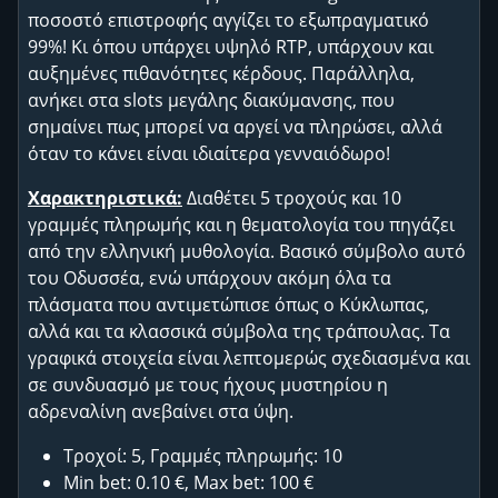
ποσοστό επιστροφής αγγίζει το εξωπραγματικό
99%! Κι όπου υπάρχει υψηλό RTP, υπάρχουν και
αυξημένες πιθανότητες κέρδους. Παράλληλα,
ανήκει στα slots μεγάλης διακύμανσης, που
σημαίνει πως μπορεί να αργεί να πληρώσει, αλλά
όταν το κάνει είναι ιδιαίτερα γενναιόδωρο!
Χαρακτηριστικά:
Διαθέτει 5 τροχούς και 10
γραμμές πληρωμής και η θεματολογία του πηγάζει
από την ελληνική μυθολογία. Βασικό σύμβολο αυτό
του Οδυσσέα, ενώ υπάρχουν ακόμη όλα τα
πλάσματα που αντιμετώπισε όπως ο Κύκλωπας,
αλλά και τα κλασσικά σύμβολα της τράπουλας. Τα
γραφικά στοιχεία είναι λεπτομερώς σχεδιασμένα και
σε συνδυασμό με τους ήχους μυστηρίου η
αδρεναλίνη ανεβαίνει στα ύψη.
Τροχοί: 5, Γραμμές πληρωμής: 10
Min bet: 0.10 €, Max bet: 100 €