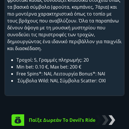
φρουτάκι καθώς συνδυάζει κλασσικά στοιχεία όπως
τα βασικά σύμβολα (φρούτα, καμπάνες, 7άρια) και
πιο μοντέρνα χαρακτηριστικά όπως το τοπίο με
τους βράχους που αναβλύζουν. Όλα τα παραπάνω
δένουν άψογα με τη μουσική μυστηρίου που
συνοδεύει τις περιστροφές των τροχών,
δημιουργώντας ένα ιδανικό περιβάλλον για παιχνίδι
και διασκέδαση.
Τροχοί: 5, Γραμμές πληρωμής: 20
Min bet: 0.10 €, Max bet: 200 €
Free Spins*: NAI, Λειτουργία Bonus*: ΝΑΙ
Σύμβολα Wild: ΝΑΙ, Σύμβολα Scatter: OXI
Παίξε Δωρεάν Το Devil’s Ride