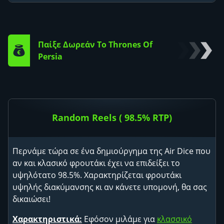
Παίξε Δωρεάν Το Thrones Of
Persia
Random Reels ( 98.5% RTP)
Περνάμε τώρα σε ένα δημιούργημα της Air Dice που
αν και κλασικό φρουτάκι έχει να επιδείξει το
υψηλότατο 98.5%. Χαρακτηρίζεται φρουτάκι
υψηλής διακύμανσης κι αν κάνετε υπομονή, θα σας
δικαιώσει!
Χαρακτηριστικά:
Εφόσον μιλάμε για
κλασσικό