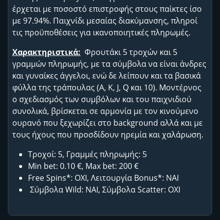
έρχεται με ποσοστό επιστροφής στους παίκτες ίσο
με 97.94%. Παιχνίδι μεσαίας διακύμανσης, πληροί
τις προϋποθέσεις για ικανοποιητικές πληρωμές.
Χαρακτηριστικά:
Φρουτάκι 5 τροχών και 5
γραμμών πληρωμής, με τα σύμβολα να είναι άνδρες
και γυναίκες άγγελοι, ενώ δε λείπουν και τα βασικά
φύλλα της τράπουλας (Α, Κ, J, Q και 10). Μοντέρνος
ο σχεδιασμός των συμβόλων και του παιχνιδιού
συνολικά, βρίσκεται σε αρμονία με τον κινούμενο
ουρανό που ξεχωρίζει στο background αλλά και με
τους ήχους που προσδίδουν ηρεμία και χαλάρωση.
Τροχοί: 5, Γραμμές πληρωμής: 5
Min bet: 0.10 €, Max bet: 200 €
Free Spins*: OXI, Λειτουργία Bonus*: ΝΑΙ
Σύμβολα Wild: ΝΑΙ, Σύμβολα Scatter: OXI