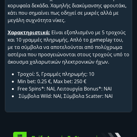
κορυφαία δεκάδα. Χαμηλής διακύμανσης φρουτάκι,
κάτι που σημαίνει πως οδηγεί σε μικρές αλλά με
μεγάλη συχνότητα νίκες.
Χαρακτηριστικά:
Είναι εξοπλισμένο με 5 τροχούς
και 10 γραμμές πληρωμής. Απλό το gameplay του,
με τα σύμβολα να αποτελούνται από πολύχρωμα
αστέρια που προσγειώνονται στους τροχούς υπό το
άκουσμα χαλαρωτικών ηλεκτρονικών ήχων.
Τροχοί: 5, Γραμμές πληρωμής: 10
Min bet: 0.25 €, Max bet: 250 €
Free Spins*: NAI, Λειτουργία Bonus*: ΝΑΙ
Σύμβολα Wild: ΝΑΙ, Σύμβολα Scatter: NAI