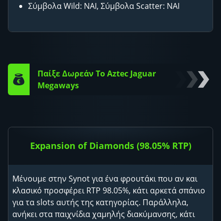
Σύμβολα Wild: ΝΑΙ, Σύμβολα Scatter: ΝΑΙ
Παίξε Δωρεάν Το Aztec Jaguar
Megaways
Expansion of Diamonds (98.05% RTP)
Μένουμε στην Synot για ένα φρουτάκι που αν και
κλασικό προσφέρει RTP 98.05%, κάτι αρκετά σπάνιο
για τα slots αυτής της κατηγορίας. Παράλληλα,
ανήκει στα παιχνίδια χαμηλής διακύμανσης, κάτι