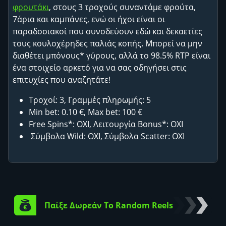
φρουτάκι
, στους 3 τροχούς συναντάμε φρούτα,
7άρια και καμπάνες, ενώ οι ήχοι είναι οι
παραδοσιακοί που συνοδεύουν εδώ και δεκαετίες
τους κουλοχέρηδες παλιάς κοπής. Μπορεί να μην
διαθέτει μπόνους* γύρους, αλλά το 98.5% RTP είναι
ένα στοιχείο αρκετό για να σας οδηγήσει στις
επιτυχίες που αναζητάτε!
Τροχοί: 3, Γραμμές πληρωμής: 5
Min bet: 0.10 €, Max bet: 100 €
Free Spins*: ΟΧΙ, Λειτουργία Bonus*: ΟΧΙ
Σύμβολα Wild: ΟΧΙ, Σύμβολα Scatter: ΟΧΙ
Παίξε Δωρεάν Το Random Reels