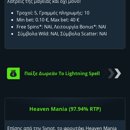
λάτρεις της μαγείας και όχι μόνο!
Τροχοί: 5, Γραμμές πληρωμής: 10
Min bet: 0.10 €, Max bet: 40 €
Free Spins*: ΝΑΙ, Λειτουργία Bonus*: ΝΑΙ
Σύμβολα Wild: ΝΑΙ, Σύμβολα Scatter: ΝΑΙ
Παίξε Δωρεάν Το Lightning Spell
Heaven Mania (97.94% RTP)
Επίσης από την Synot, το φρουτάκι Heaven Mania