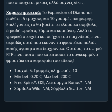
που υπόσχεται μικρές αλλά συχνές νίκες.
Χαρακτηριστικά:
Το Expansion of Diamonds
διαθέτει 5 τροχούς και 10 γραμμές πληρωμής.
Επιλέγοντας το θα βρείτε τα κλασσικά σύμβολα,
δηλαδή φρούτα, 7άρια και καμπάνες. Απλά τα
γραφικά στοιχεία και οι ήχοι του παιχνιδιού, είναι
ακριβώς αυτά που έκαναν τα φρουτάκια παλιάς
κοπής αγαπητά και διαχρονικά. Ωστόσο, το υψηλό
RTP είναι αυτό που κατατάσσει το συγκεκριμένο
φρουτάκι στα κορυφαία του είδους!
Τροχοί: 5, Γραμμές πληρωμής: 10
Min bet: 0.20 €, Max bet: 200 €
Free Spins*: ΟΧΙ, Λειτουργία Bonus*: ΝΑΙ
Σύμβολα Wild: ΝΑΙ, Σύμβολα Scatter: ΝΑΙ