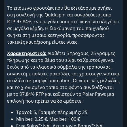
Το επόμενο φρουτάκι που θα εξετάσουμε ανήκει
στη συλλογή της Quickspin και συνοδεύεται από
RTP 97.84%, ένα μεγάλο ποσοστό ικανό να οδηγήσει
σε μεγάλα κέρδη. Η διακύμανση του παιχνιδιού
ανήκει στη μεσαία κατηγορία, προσφέροντας
τακτικές και αξιοσημείωτες νίκες.
Χαρακτηριστικά:
Διαθέτει 5 τροχούς, 25 γραμμές
πληρωμής και το θέμα του είναι τα Χριστούγεννα.
Εκτός από τα κλασσικά σύμβολα της τράπουλας,
συναντάμε πολικές αρκούδες και χριστουγεννιάτικα
στολίδια σε μορφή animation. Οι γιορτινές μελωδίες
και το χιονισμένο τοπίο στο φόντο συνδυάζονται
με το 97.84% RTP και καθιστούν το Polar Paws μια
επιλογή που πρέπει να δοκιμάσετε!
Τροχοί: 5, Γραμμές πληρωμής: 25
Min bet: 0.25 €, Max bet: 100 €
Free Spins*: NAI, Λειτουργία Bonus*: ΝΑΙ