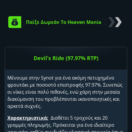
Παίξε Δωρεάν Το Heaven Mania
Devil’s Ride (97.97% RTP)
Μένουμε στην Synot για ένα ακόμη πετυχημένο
φρουτάκι με ποσοστό επιστροφής 97.97%. Συνεπώς
οι νίκες είναι πολύ πιθανές, ενώ χάρη στην μεσαία
διακύμανση του προβλέπονται ικανοποιητικές και
αρκετά συχνές.
Χαρακτηριστικά:
Διαθέτει 5 τροχούς και 20
γραμμές πληρωμής. Πρόκειται για ένα ιδιαίτερο