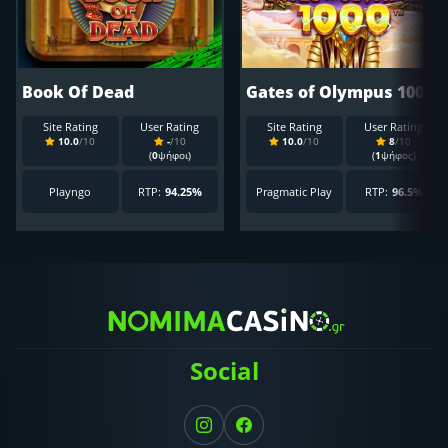
Book Of Dead
Gates of Olympus 1000 Demo
Site Rating
User Rating
Site Rating
User Rating
10.0
/10
-
/10
10.0
/10
8
/10
(
0
ψήφοι)
(
1
ψήφος)
Playngo
RTP:
94.25%
Pragmatic Play
RTP:
96.5%
Social