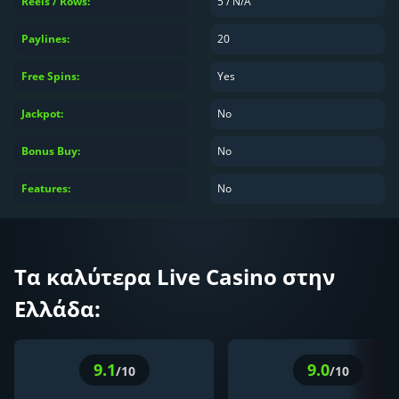
Reels / Rows:
5
/
N/A
Paylines:
20
Free Spins:
Yes
Jackpot:
No
Bonus Buy:
No
Features:
No
Τα καλύτερα Live Casino στην
Ελλάδα:
9.1
9.0
/10
/10