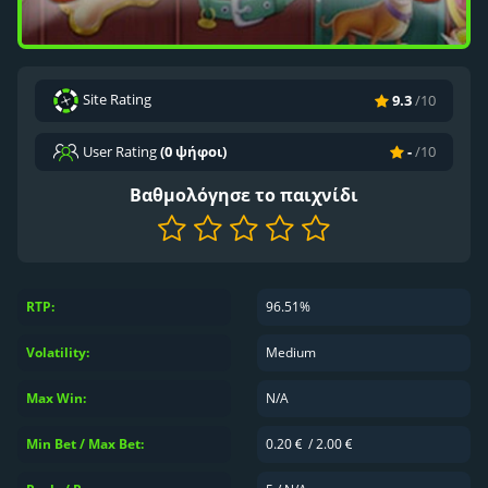
Site Rating
9.3
/10
User Rating
(0 ψήφοι)
-
/10
Βαθμολόγησε το παιχνίδι
RTP:
96.51%
Volatility:
Medium
Max Win:
N/A
Min Bet / Max Bet:
0.20
/
2.00