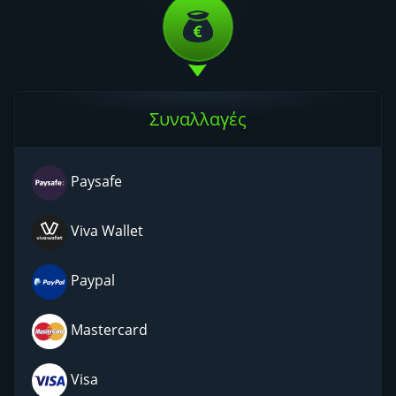
Συναλλαγές
Paysafe
Viva Wallet
Paypal
Mastercard
Visa