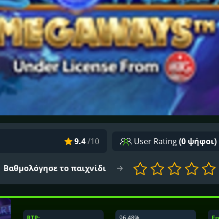
9.4
/10
User Rating
(0 ψήφοι)
Βαθμολόγησε το παιχνίδι
RTP:
96.48%
Fr