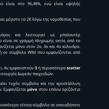
ού είναι στο 96,48%, ενώ είναι υψηλής
και μέγιστο τα 2€ λόγω της νομοθεσίας που
μάγος και λειτουργεί ως μπαλαντέρ
ο είναι σε γραμμή πληρωμής εκτός από το
νίζεται μόνο στον 2ο, 3ο και 4ο κύλινδρο.
ή σε σύμβολα WIld που εμφανίζονται από
τι. Αν εμφανιστούν
3
ή περισσότερα
scatter
ειτουργία Δωρεάν παιχνιδιών.
ώσει τυχόν σύμβολα και την κρυστάλλινη
υ. Εμφανίζεται
μόνο
στον επάνω οριζόντιο
ερισσότερα τέτοια σύμβολα σε οποιαδήποτε