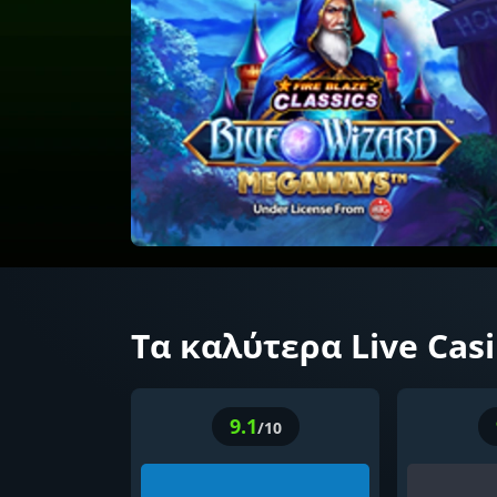
Τα καλύτερα Live Cas
9.1
/10