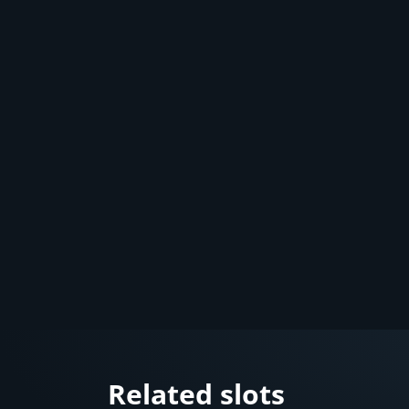
Related slots