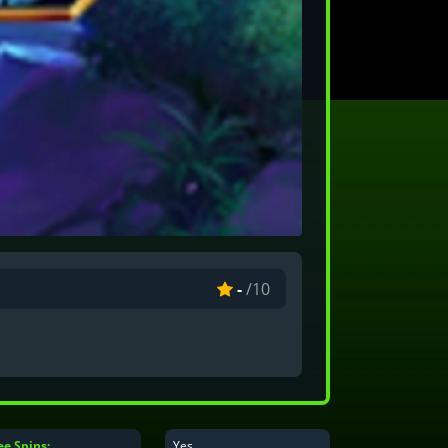
-
/10
ee Spins:
Yes