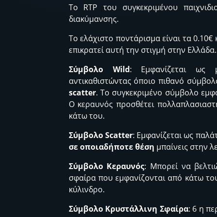
Το RTP του συγκεκριμένου παιχνιδι
διακύμανσης.
Το ελάχιστο ποντάρισμα είναι τα 0.10€ 
επικρατεί αυτή την στιγμή στην Ελλάδα.
Σύμβολο Wild
: Εμφανίζεται ως 
αντικαθιστώντας όποιο πιθανό σύμβολ
scatter
. Το συγκεκριμένο σύμβολο εμφα
Ο κεραυνός προσθέτει πολλαπλασιαστ
κάτω του.
Σύμβολο Scatter
: Εμφανίζεται ως παλά
σε οποιαδήποτε θέση
μπαίνεις στην λ
Σύμβολο Κεραυνός
: Μπορεί να βελτι
σφαίρα που εμφανίζονται από κάτω το
κύλινδρο.
Σύμβολο Κρυστάλλινη Σφαίρα
: 6 η π