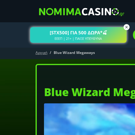
[STX500] ΓΙΑ 500 ΔΩΡΑ*🍒
ΕΕΕΠ | 21+ | ΠΑΙΞΕ ΥΠΕΥΘΥΝΑ
Αρχική
Blue Wizard Megaways
Blue Wizard Me