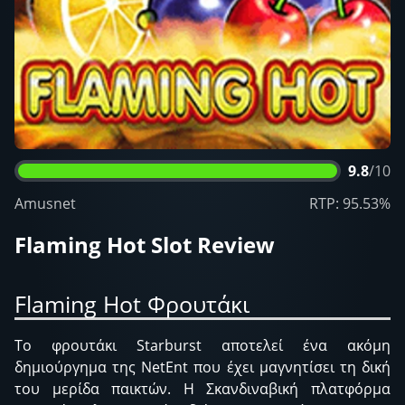
9.8
/10
Amusnet
RTP: 95.53%
Flaming Hot Slot Review
Flaming Hot Φρουτάκι
To φρουτάκι Starburst αποτελεί ένα ακόμη
δημιούργημα της NetEnt που έχει μαγνητίσει τη δική
του μερίδα παικτών. Η Σκανδιναβική πλατφόρμα