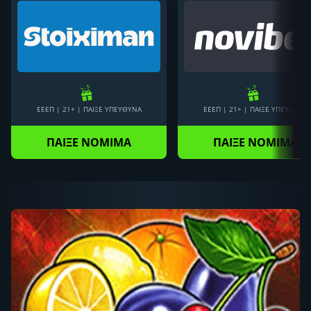
ΕΕΕΠ | 21+ | ΠΑΙΞΕ ΥΠΕΥΘΥΝΑ
ΕΕΕΠ | 21+ | ΠΑΙΞΕ ΥΠΕΥΘΥΝΑ
ΠΑΙΞΕ ΝΟΜΙΜΑ
ΠΑΙΞΕ ΝΟΜΙΜΑ