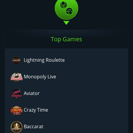
Top Games
Lightning Roulette
Monopoly Live
Aviator
Crazy Time
Baccarat