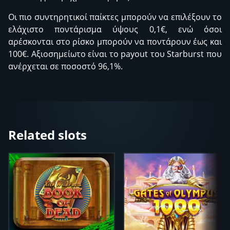
Οι πιο συντηρητικοί παίκτες μπορούν να επιλέξουν το
ελάχιστο ποντάρισμα ύψους 0,1€, ενώ όσοι
αρέσκονται στο ρίσκο μπορούν να ποντάρουν έως και
100€. Αξιοσημείωτο είναι το payout του Starburst που
ανέρχεται σε ποσοστό 96,1%.
Related slots