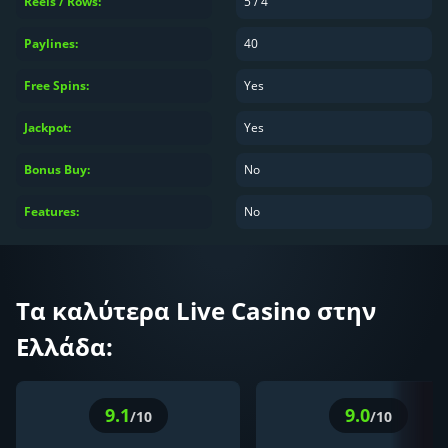
Reels / Rows:
5
/
4
Paylines:
40
Free Spins:
Yes
Jackpot:
Yes
Bonus Buy:
No
Features:
No
Τα καλύτερα Live Casino στην
Ελλάδα:
9.1
9.0
/10
/10