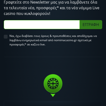
Γραφτείτε στο Newsletter μας για να λαμβάνετε όλα
τα τελευταία νέα, προσφορές* και τα νέα νόμιμα Live
casino που κυκλοφορούν!
ΕΓΓΡΑΦΗ
Ναι, έχω διαβάσει τους όρους & προυποθέσεις και αποδέχομαι να
λαμβάνω ενημερωτικά email από nomimacasino.gr σχετικά με
προσφορές* σε καζίνο live.