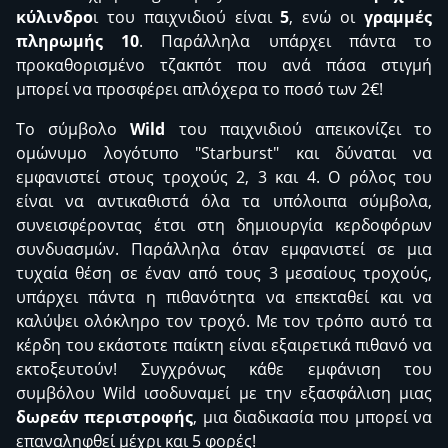
κύλινδρο
ι του παιχνιδιού είναι
5
, ενώ οι
γραμμές
πληρωμής 10
. Παράλληλα υπάρχει πάντα το
προκαθορισμένο τζακπότ που ανά πάσα στιγμή
μπορεί να προσφέρει απλόχερα το ποσό των 2€!
Το σύμβολο
Wild
του παιχνιδιού απεικονίζει το
ομώνυμο λογότυπο "Starburst" και δύναται να
εμφανιστεί στους τροχούς 2, 3 και 4. Ο ρόλος του
είναι να αντικαθιστά όλα τα υπόλοιπα σύμβολα,
συνεισφέροντας έτσι στη δημιουργία κερδοφόρων
συνδυασμών. Παράλληλα όταν εμφανιστεί σε μια
τυχαία θέση σε έναν από τους 3 μεσαίους τροχούς,
υπάρχει πάντα η πιθανότητα να επεκταθεί και να
καλύψει ολόκληρο τον τροχό. Με τον τρόπο αυτό τα
κέρδη του εκάστοτε παίκτη είναι εξαιρετικά πιθανό να
εκτοξευτούν! Συγχρόνως κάθε εμφάνιση του
συμβόλου Wild ισοδυναμεί με την εξασφάλιση μιας
δωρεάν περιστροφής
, μια διαδικασία που μπορεί να
επαναληφθεί μέχρι και 5 φορές!