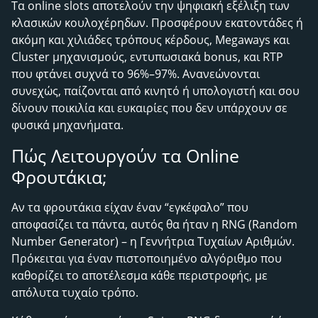
Τα online slots αποτελούν την ψηφιακή εξέλιξη των
κλασικών κουλοχέρηδων. Προσφέρουν εκατοντάδες ή
ακόμη και χιλιάδες τρόπους κέρδους, Megaways και
Cluster μηχανισμούς, εντυπωσιακά bonus, και RTP
που φτάνει συχνά το 96%–97%. Ανανεώνονται
συνεχώς, παίζονται από κινητό ή υπολογιστή και σου
δίνουν ποικιλία και ευκαιρίες που δεν υπάρχουν σε
φυσικά μηχανήματα.
Πώς Λειτουργούν τα Online
Φρουτάκια;
Αν τα φρουτάκια είχαν έναν “εγκέφαλο” που
αποφασίζει τα πάντα, αυτός θα ήταν η RNG (Random
Number Generator) – η Γεννήτρια Τυχαίων Αριθμών.
Πρόκειται για έναν πιστοποιημένο αλγόριθμο που
καθορίζει το αποτέλεσμα κάθε περιστροφής, με
απόλυτα τυχαίο τρόπο.