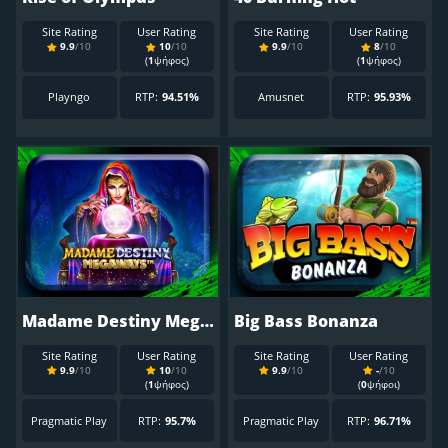
Site Rating
User Rating
Site Rating
User Rating
9.9
/10
10
/10
9.9
/10
8
/10
(
1
ψήφος)
(
1
ψήφος)
Playngo
RTP:
94.51%
Amusnet
RTP:
95.93%
Madame Destiny Megaways
Big Bass Bonanza
Site Rating
User Rating
Site Rating
User Rating
9.9
/10
10
/10
9.9
/10
-
/10
(
1
ψήφος)
(
0
ψήφοι)
Pragmatic Play
RTP:
95.7%
Pragmatic Play
RTP:
96.71%