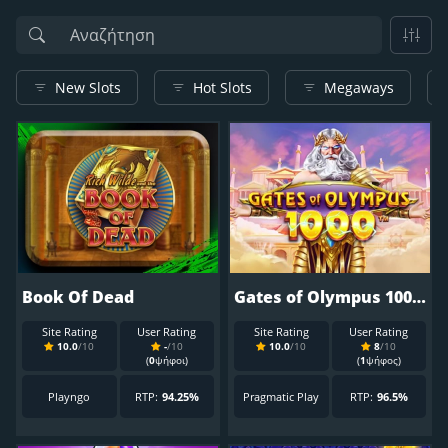
New Slots
Hot Slots
Megaways
Book Of Dead
Gates of Olympus 1000 Demo
Site Rating
User Rating
Site Rating
User Rating
10.0
/10
-
/10
10.0
/10
8
/10
(
0
ψήφοι)
(
1
ψήφος)
Playngo
RTP:
94.25%
Pragmatic Play
RTP:
96.5%