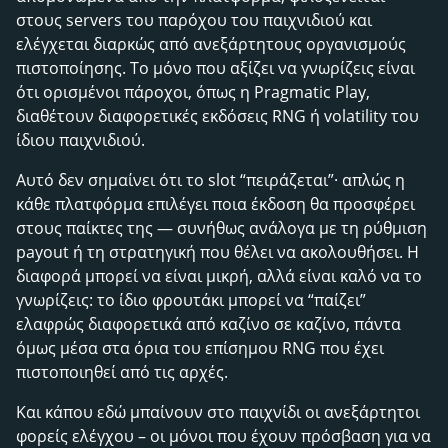
στους servers του παρόχου του παιχνιδιού και
ελέγχεται διαρκώς από ανεξάρτητους οργανισμούς
πιστοποίησης. Το μόνο που αξίζει να γνωρίζεις είναι
ότι ορισμένοι πάροχοι, όπως η Pragmatic Play,
διαθέτουν διαφορετικές εκδόσεις RNG ή volatility του
ίδιου παιχνιδιού.
Αυτό δεν σημαίνει ότι το slot “πειράζεται”· απλώς η
κάθε πλατφόρμα επιλέγει ποια έκδοση θα προσφέρει
στους παίκτες της — συνήθως ανάλογα με τη ρύθμιση
payout ή τη στρατηγική που θέλει να ακολουθήσει. Η
διαφορά μπορεί να είναι μικρή, αλλά είναι καλό να το
γνωρίζεις: το ίδιο φρουτάκι μπορεί να “παίζει”
ελαφρώς διαφορετικά από καζίνο σε καζίνο, πάντα
όμως μέσα στα όρια του επίσημου RNG που έχει
πιστοποιηθεί από τις αρχές.
Και κάπου εδώ μπαίνουν στο παιχνίδι οι ανεξάρτητοι
φορείς ελέγχου – οι μόνοι που έχουν πρόσβαση για να