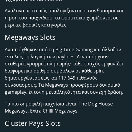
Ανάλογα με το πώς υπολογίζονται οι συνδυασμοί και
η ροή του παιχνιδιού, τα φρουτάκια χωρίζονται σε
μερικές βασικές κατηγορίες.
Megaways Slots
Αναπτύχθηκαν από τη Big Time Gaming και άλλαξαν
εντελώς τη λογική των paylines. Δεν υπάρχουν
σταθερές γραμμές πληρωμής· κάθε τροχός εμφανίζει
διαφορετικό αριθμό συμβόλων σε κάθε spin,
δημιουργώντας έως και 117.649 πιθανούς
συνδυασμούς. Τα Megaways προσφέρουν δυναμικό
gameplay, έντονη μεταβλητότητα και συνεχή δράση.
Τα πιο δημοφιλή παιχνίδια είναι: The Dog House
Megaways, Extra Chilli Megaways.
Cluster Pays Slots