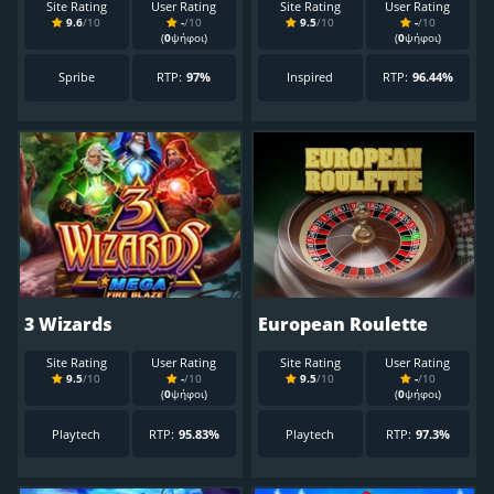
Site Rating
User Rating
Site Rating
User Rating
9.6
/10
-
/10
9.5
/10
-
/10
(
0
ψήφοι)
(
0
ψήφοι)
Spribe
RTP:
97%
Inspired
RTP:
96.44%
3 Wizards
European Roulette
Site Rating
User Rating
Site Rating
User Rating
9.5
/10
-
/10
9.5
/10
-
/10
(
0
ψήφοι)
(
0
ψήφοι)
Playtech
RTP:
95.83%
Playtech
RTP:
97.3%