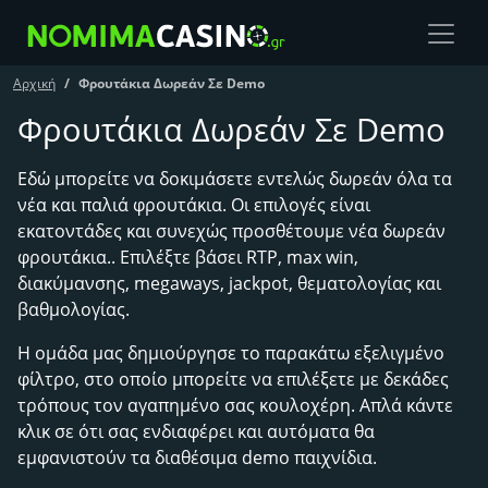
Αρχική
Φρουτάκια Δωρεάν Σε Demo
Φρουτάκια Δωρεάν Σε Demo
Εδώ μπορείτε να δοκιμάσετε εντελώς δωρεάν όλα τα
νέα και παλιά φρουτάκια. Οι επιλογές είναι
εκατοντάδες και συνεχώς προσθέτουμε νέα δωρεάν
φρουτάκια.. Επιλέξτε βάσει RTP, max win,
διακύμανσης, megaways, jackpot, θεματολογίας και
βαθμολογίας.
Η ομάδα μας δημιούργησε το παρακάτω εξελιγμένο
φίλτρο, στο οποίο μπορείτε να επιλέξετε με δεκάδες
τρόπους τον αγαπημένο σας κουλοχέρη. Απλά κάντε
κλικ σε ότι σας ενδιαφέρει και αυτόματα θα
εμφανιστούν τα διαθέσιμα demo παιχνίδια.