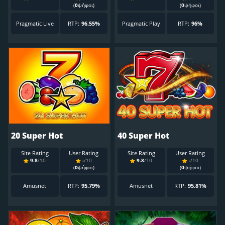
(
0
ψήφοι)
(
0
ψήφοι)
Pragmatic Live
RTP:
96.55%
Pragmatic Play
RTP:
96%
20 Super Hot
40 Super Hot
Site Rating
User Rating
Site Rating
User Rating
9.8
/10
-
/10
9.8
/10
-
/10
(
0
ψήφοι)
(
0
ψήφοι)
Amusnet
RTP:
95.79%
Amusnet
RTP:
95.81%