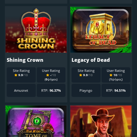
Shining Crown
Legacy of Dead
Site Rating
User Rating
Site Rating
User Rating
9.9
/10
-
/10
9.9
/10
10
/10
(
0
ψήφοι)
(
1
ψήφος)
Amusnet
RTP:
96.37%
Playngo
RTP:
94.51%