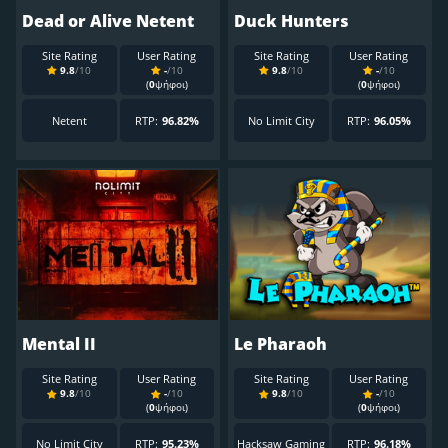
Dead or Alive Netent
Duck Hunters
Site Rating
User Rating
Site Rating
User Rating
9.8
/10
-
/10
9.8
/10
-
/10
(
0
ψήφοι)
(
0
ψήφοι)
Netent
RTP:
96.82%
No Limit City
RTP:
96.05%
Mental II
Le Pharaoh
Site Rating
User Rating
Site Rating
User Rating
9.8
/10
-
/10
9.8
/10
-
/10
(
0
ψήφοι)
(
0
ψήφοι)
No Limit City
RTP:
95.23%
Hacksaw Gaming
RTP:
96.18%