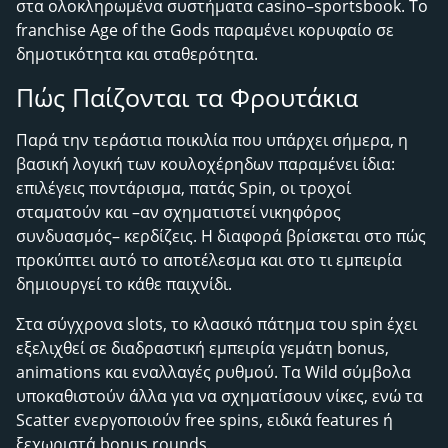
στα ολοκληρωμένα συστήματα casino–sportsbook. Το
franchise Age of the Gods παραμένει κορυφαίο σε
δημοτικότητα και σταθερότητα.
Πώς Παίζονται τα Φρουτάκια
Παρά την τεράστια ποικιλία που υπάρχει σήμερα, η
βασική λογική των κουλοχέρηδων παραμένει ίδια:
επιλέγεις ποντάρισμα, πατάς Spin, οι τροχοί
σταματούν και –αν σχηματιστεί νικηφόρος
συνδυασμός– κερδίζεις. Η διαφορά βρίσκεται στο πώς
προκύπτει αυτό το αποτέλεσμα και στο τι εμπειρία
δημιουργεί το κάθε παιχνίδι.
Στα σύγχρονα slots, το κλασικό πάτημα του spin έχει
εξελιχθεί σε διαδραστική εμπειρία γεμάτη bonus,
animations και εναλλαγές ρυθμού. Τα Wild σύμβολα
υποκαθιστούν άλλα για να σχηματίσουν νίκες, ενώ τα
Scatter ενεργοποιούν free spins, ειδικά features ή
ξεχωριστά bonus rounds.