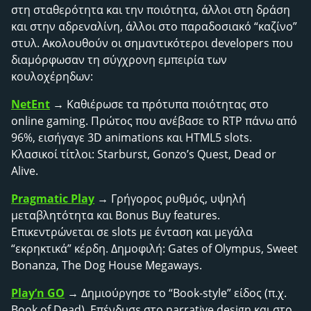
στη σταθερότητα και την ποιότητα, άλλοι στη δράση
και στην αδρεναλίνη, άλλοι στο παραδοσιακό “καζίνο”
στυλ. Ακολουθούν οι σημαντικότεροι developers που
διαμόρφωσαν τη σύγχρονη εμπειρία των
κουλοχέρηδων:
NetEnt
→ Καθιέρωσε τα πρότυπα ποιότητας στο
online gaming. Πρώτος που ανέβασε το RTP πάνω από
96%, εισήγαγε 3D animations και HTML5 slots.
Κλασικοί τίτλοι: Starburst, Gonzo’s Quest, Dead or
Alive.
Pragmatic Play
→ Γρήγορος ρυθμός, υψηλή
μεταβλητότητα και Bonus Buy features.
Επικεντρώνεται σε slots με ένταση και μεγάλα
“εκρηκτικά” κέρδη. Δημοφιλή: Gates of Olympus, Sweet
Bonanza, The Dog House Megaways.
Play’n GO
→ Δημιούργησε το “Book-style” είδος (π.χ.
Book of Dead). Επένδυσε στο narrative design και στο