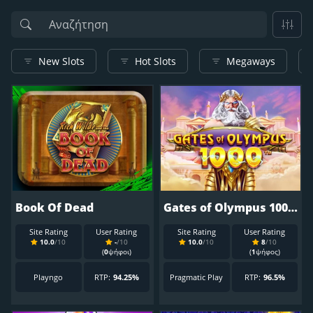
New Slots
Hot Slots
Megaways
Book Of Dead
Gates of Olympus 1000 Demo
Site Rating
User Rating
Site Rating
User Rating
10.0
/10
-
/10
10.0
/10
8
/10
(
0
ψήφοι)
(
1
ψήφος)
Playngo
RTP:
94.25%
Pragmatic Play
RTP:
96.5%