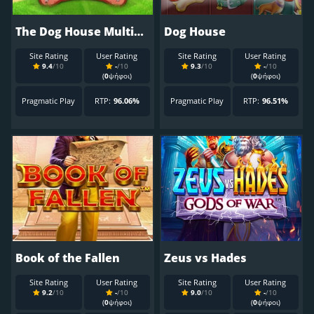
The Dog House Multihold
Dog House
Site Rating
User Rating
Site Rating
User Rating
9.4
/10
-
/10
9.3
/10
-
/10
(
0
ψήφοι)
(
0
ψήφοι)
Pragmatic Play
RTP:
96.06%
Pragmatic Play
RTP:
96.51%
Book of the Fallen
Zeus vs Hades
Site Rating
User Rating
Site Rating
User Rating
9.2
/10
-
/10
9.0
/10
-
/10
(
0
ψήφοι)
(
0
ψήφοι)