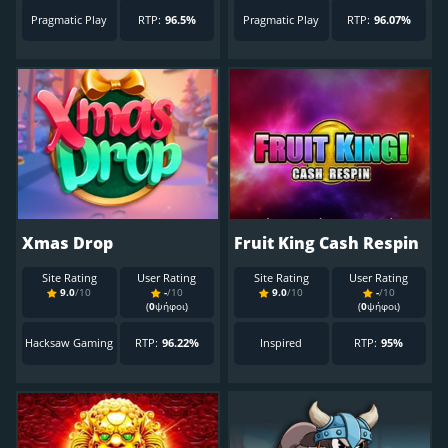
Pragmatic Play
RTP:
96.5%
Pragmatic Play
RTP:
96.07%
Xmas Drop
Fruit King Cash Respin
Site Rating
User Rating
Site Rating
User Rating
9.0
/10
-
/10
9.0
/10
-
/10
(
0
ψήφοι)
(
0
ψήφοι)
Hacksaw Gaming
RTP:
96.22%
Inspired
RTP:
95%