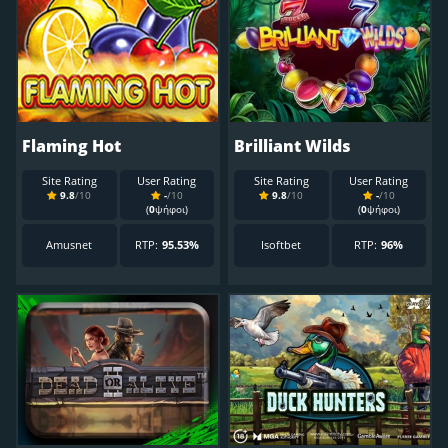
Flaming Hot
Brilliant Wilds
Site Rating
User Rating
Site Rating
User Rating
9.8
/10
-
/10
9.8
/10
-
/10
(
0
ψήφοι)
(
0
ψήφοι)
Amusnet
RTP:
95.53%
Isoftbet
RTP:
96%