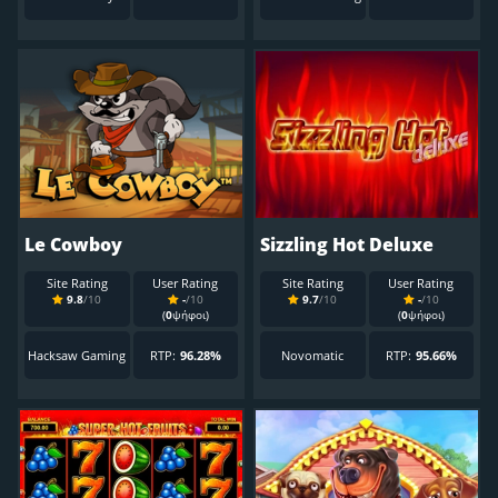
Le Cowboy
Sizzling Hot Deluxe
Site Rating
User Rating
Site Rating
User Rating
9.8
/10
-
/10
9.7
/10
-
/10
(
0
ψήφοι)
(
0
ψήφοι)
Hacksaw Gaming
RTP:
96.28%
Novomatic
RTP:
95.66%