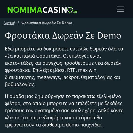
Αρχική
Φρουτάκια Δωρεάν Σε Demo
Φρουτάκια Δωρεάν Σε Demo
Εδώ μπορείτε να δοκιμάσετε εντελώς δωρεάν όλα τα
νέα και παλιά φρουτάκια. Οι επιλογές είναι
εκατοντάδες και συνεχώς προσθέτουμε νέα δωρεάν
φρουτάκια.. Επιλέξτε βάσει RTP, max win,
διακύμανσης, megaways, jackpot, θεματολογίας και
βαθμολογίας.
Η ομάδα μας δημιούργησε το παρακάτω εξελιγμένο
φίλτρο, στο οποίο μπορείτε να επιλέξετε με δεκάδες
τρόπους τον αγαπημένο σας κουλοχέρη. Απλά κάντε
κλικ σε ότι σας ενδιαφέρει και αυτόματα θα
εμφανιστούν τα διαθέσιμα demo παιχνίδια.