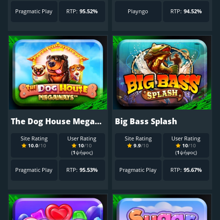
Pragmatic Play
RTP:
95.52%
Playngo
RTP:
94.52%
The Dog House Megaways
Big Bass Splash
Site Rating
User Rating
Site Rating
User Rating
10.0
/10
10
/10
9.9
/10
10
/10
(
1
ψήφος)
(
1
ψήφος)
Pragmatic Play
RTP:
95.53%
Pragmatic Play
RTP:
95.67%