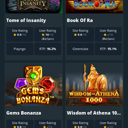
Tome of Insanity
Book Of Ra
Site Rating
User Rating
Site Rating
User Rating
9.9
/10
10
/10
9.9
/10
-
/10
(
2
ψήφοι)
(
0
ψήφοι)
Playngo
RTP:
96.2%
Greentube
RTP:
95.1%
Gems Bonanza
Wisdom of Athena 1000
Site Rating
User Rating
Site Rating
User Rating
9.9
/10
-
/10
9.9
/10
-
/10