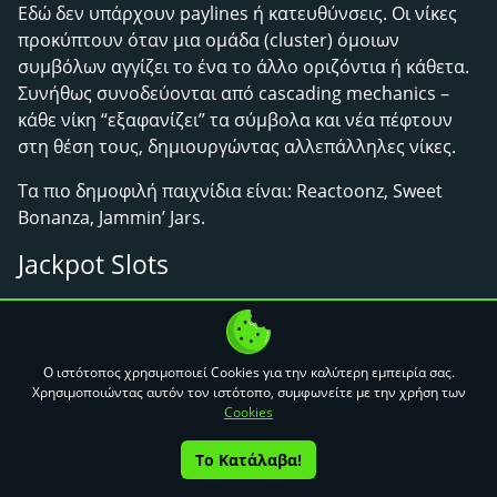
Εδώ δεν υπάρχουν paylines ή κατευθύνσεις. Οι νίκες
προκύπτουν όταν μια ομάδα (cluster) όμοιων
συμβόλων αγγίζει το ένα το άλλο οριζόντια ή κάθετα.
Συνήθως συνοδεύονται από cascading mechanics –
κάθε νίκη “εξαφανίζει” τα σύμβολα και νέα πέφτουν
στη θέση τους, δημιουργώντας αλλεπάλληλες νίκες.
Τα πιο δημοφιλή παιχνίδια είναι: Reactoonz, Sweet
Bonanza, Jammin’ Jars.
Jackpot Slots
Η πιο διαχρονική κατηγορία. Κάθε ποντάρισμα
συνεισφέρει σε ένα progressive jackpot pool, το οποίο
αυξάνεται όσο περισσότεροι παίκτες συμμετέχουν. Το
Ο ιστότοπος χρησιμοποιεί Cookies για την καλύτερη εμπειρία σας.
μεγάλο έπαθλο μπορεί να ενεργοποιηθεί τυχαία ή
Χρησιμοποιώντας αυτόν τον ιστότοπο, συμφωνείτε με την χρήση των
Cookies
μέσα από ειδικό γύρο.
Τα πιο δημοφιλή παιχνίδια είναι: Age of the Gods,
Το Κατάλαβα!
ΔΩΡΟ* 1
ΔΩΡΟ* 2
ΔΩΡΟ* 3
ΔΩΡΟ* 4
Mega Moolah, Divine Fortune.