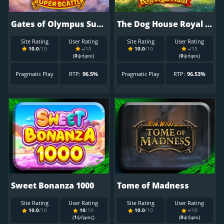
Gates of Olympus Super Scatter
The Dog House Royal Hunt
Site Rating
User Rating
Site Rating
User Rating
10.0
/10
-
/10
10.0
/10
-
/10
(
0
ψήφοι)
(
0
ψήφοι)
Pragmatic Play
RTP:
96.5%
Pragmatic Play
RTP:
96.53%
Sweet Bonanza 1000
Tome of Madness
Site Rating
User Rating
Site Rating
User Rating
10.0
/10
10
/10
10.0
/10
-
/10
(
1
ψήφος)
(
0
ψήφοι)