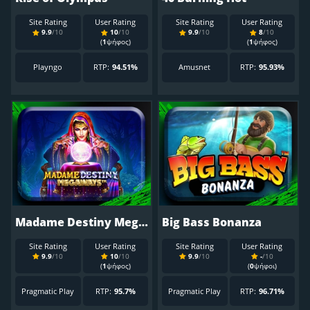
Site Rating
User Rating
Site Rating
User Rating
9.9
/10
10
/10
9.9
/10
8
/10
(
1
ψήφος)
(
1
ψήφος)
Playngo
RTP:
94.51%
Amusnet
RTP:
95.93%
Madame Destiny Megaways
Big Bass Bonanza
Site Rating
User Rating
Site Rating
User Rating
9.9
/10
10
/10
9.9
/10
-
/10
(
1
ψήφος)
(
0
ψήφοι)
Pragmatic Play
RTP:
95.7%
Pragmatic Play
RTP:
96.71%