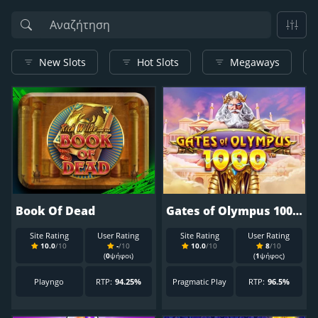
New Slots
Hot Slots
Megaways
Book Of Dead
Gates of Olympus 1000 Demo
Site Rating
User Rating
Site Rating
User Rating
10.0
/10
-
/10
10.0
/10
8
/10
(
0
ψήφοι)
(
1
ψήφος)
Playngo
RTP:
94.25%
Pragmatic Play
RTP:
96.5%