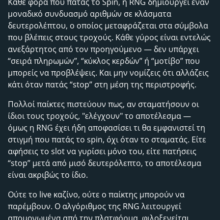
Κάθε φορά που πατάς το Spin, η RNG δημιουργεί έναν
μοναδικό συνδυασμό αριθμών σε κλάσματα
δευτερολέπτου, ο οποίος μεταφράζεται στα σύμβολα
που βλέπεις στους τροχούς. Κάθε γύρος είναι εντελώς
ανεξάρτητος από τον προηγούμενο — δεν υπάρχει
“σειρά πληρωμών”, “κύκλος κερδών” ή “μοτίβο” που
μπορείς να προβλέψεις. Και μην νομίζεις ότι αλλάζεις
κάτι όταν πατάς “stop” στη μέση της περιστροφής.
Πολλοί παίκτες πιστεύουν πως, αν σταματήσουν οι
ίδιοι τους τροχούς, "ελέγχουν" το αποτέλεσμα —
όμως η RNG έχει ήδη αποφασίσει τι θα εμφανιστεί τη
στιγμή που πατάς το spin, όχι όταν το σταματάς. Είτε
αφήσεις το slot να γυρίσει μόνο του, είτε πατήσεις
“stop” μετά από μισό δευτερόλεπτο, το αποτέλεσμα
είναι ακριβώς το ίδιο.
Ούτε το live καζίνο, ούτε ο παίκτης μπορούν να
παρέμβουν. Ο αλγόριθμος της RNG λειτουργεί
απομονωμένα από την πλατφόρμα, φιλοξενείται