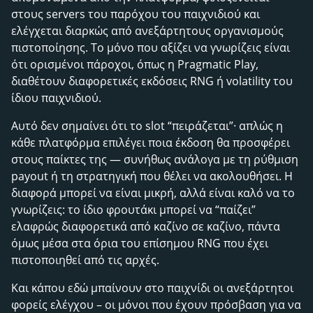
στους servers του παρόχου του παιχνιδιού και
ελέγχεται διαρκώς από ανεξάρτητους οργανισμούς
πιστοποίησης. Το μόνο που αξίζει να γνωρίζεις είναι
ότι ορισμένοι πάροχοι, όπως η Pragmatic Play,
διαθέτουν διαφορετικές εκδόσεις RNG ή volatility του
ίδιου παιχνιδιού.
Αυτό δεν σημαίνει ότι το slot “πειράζεται”· απλώς η
κάθε πλατφόρμα επιλέγει ποια έκδοση θα προσφέρει
στους παίκτες της — συνήθως ανάλογα με τη ρύθμιση
payout ή τη στρατηγική που θέλει να ακολουθήσει. Η
διαφορά μπορεί να είναι μικρή, αλλά είναι καλό να το
γνωρίζεις: το ίδιο φρουτάκι μπορεί να “παίζει”
ελαφρώς διαφορετικά από καζίνο σε καζίνο, πάντα
όμως μέσα στα όρια του επίσημου RNG που έχει
πιστοποιηθεί από τις αρχές.
Και κάπου εδώ μπαίνουν στο παιχνίδι οι ανεξάρτητοι
φορείς ελέγχου – οι μόνοι που έχουν πρόσβαση για να