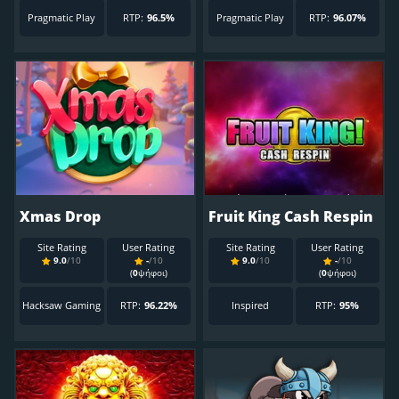
Pragmatic Play
RTP:
96.5%
Pragmatic Play
RTP:
96.07%
Xmas Drop
Fruit King Cash Respin
Site Rating
User Rating
Site Rating
User Rating
9.0
/10
-
/10
9.0
/10
-
/10
(
0
ψήφοι)
(
0
ψήφοι)
Hacksaw Gaming
RTP:
96.22%
Inspired
RTP:
95%