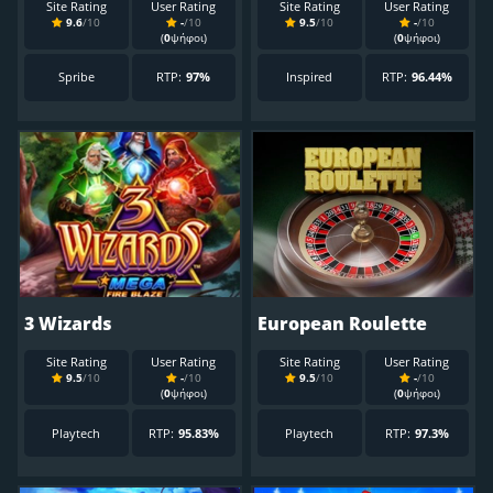
Site Rating
User Rating
Site Rating
User Rating
9.6
/10
-
/10
9.5
/10
-
/10
(
0
ψήφοι)
(
0
ψήφοι)
Spribe
RTP:
97%
Inspired
RTP:
96.44%
3 Wizards
European Roulette
Site Rating
User Rating
Site Rating
User Rating
9.5
/10
-
/10
9.5
/10
-
/10
(
0
ψήφοι)
(
0
ψήφοι)
Playtech
RTP:
95.83%
Playtech
RTP:
97.3%