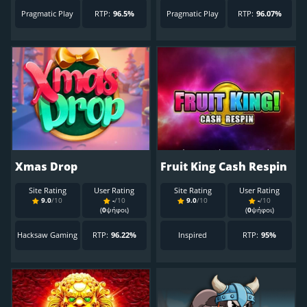
Pragmatic Play
RTP:
96.5%
Pragmatic Play
RTP:
96.07%
Xmas Drop
Fruit King Cash Respin
Site Rating
User Rating
Site Rating
User Rating
9.0
/10
-
/10
9.0
/10
-
/10
(
0
ψήφοι)
(
0
ψήφοι)
Hacksaw Gaming
RTP:
96.22%
Inspired
RTP:
95%