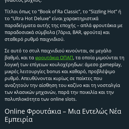
γνωστός μοχλός.
Τίτλοι όπως το “Book of Ra Classic”, το “Sizzling Hot” ή
το “Ultra Hot Deluxe” είναι χαρακτηριστικά
παραδείγματα αυτής της εποχής – απλά φρουτάκια με
παραδοσιακά σύμβολα (7άρια, BAR, φρούτα) και
σταθερό ρυθμό παιχνιδιού.
Σε αυτό το στυλ παιχνιδιού κινούνται, σε μεγάλο
βαθμό, και τα
φρουτάκια ΟΠΑΠ
, τα οποία μιμούνται τη
λογική των επίγειων κουλοχέρηδων: άμεσο gameplay,
μικρές λειτουργίες bonus και καθαρό, προβλέψιμο
ρυθμό. Απευθύνονται κυρίως σε παίκτες που
αναζητούν την αίσθηση του καζίνο και τη νοσταλγία
των κλασικών μηχανών, παρά την ποικιλία και την
πολυπλοκότητα των online slots.
Online Φρουτάκια – Μια Εντελώς Νέα
Εμπειρία