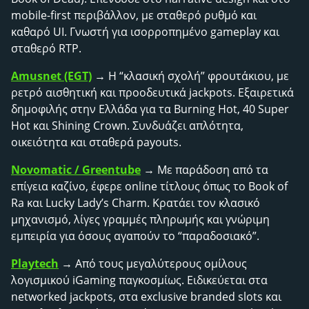
mobile-first περιβάλλον, με σταθερό ρυθμό και
καθαρό UI. Γνωστή για ισορροπημένο gameplay και
σταθερό RTP.
Amusnet (EGT)
→ Η “κλασική σχολή” φρουτάκιου, με
ρετρό αισθητική και προοδευτικά jackpots. Εξαιρετικά
δημοφιλής στην Ελλάδα για τα Burning Hot, 40 Super
Hot και Shining Crown. Συνδυάζει απλότητα,
οικειότητα και σταθερά payouts.
Novomatic / Greentube
→ Με παράδοση από τα
επίγεια καζίνο, έφερε online τίτλους όπως το Book of
Ra και Lucky Lady’s Charm. Κρατάει τον κλασικό
μηχανισμό, λίγες γραμμές πληρωμής και γνώριμη
εμπειρία για όσους αγαπούν το “παραδοσιακό”.
Playtech
→ Από τους μεγαλύτερους ομίλους
λογισμικού iGaming παγκοσμίως. Ειδικεύεται στα
networked jackpots, στα exclusive branded slots και