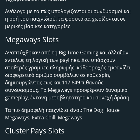
Ανάλογα με το πώς υπολογίζονται οι συνδυασμοί και
η ροή του παιχνιδιού, τα φρουτάκια χωρίζονται σε
μερικές βασικές κατηγορίες.
Megaways Slots
Αναπτύχθηκαν από τη Big Time Gaming και άλλαξαν
εντελώς τη λογική των paylines. Δεν υπάρχουν
σταθερές γραμμές πληρωμής· κάθε τροχός εμφανίζει
διαφορετικό αριθμό συμβόλων σε κάθε spin,
δημιουργώντας έως και 117.649 πιθανούς
συνδυασμούς. Τα Megaways προσφέρουν δυναμικό
gameplay, έντονη μεταβλητότητα και συνεχή δράση.
Τα πιο δημοφιλή παιχνίδια είναι: The Dog House
Megaways, Extra Chilli Megaways.
Cluster Pays Slots