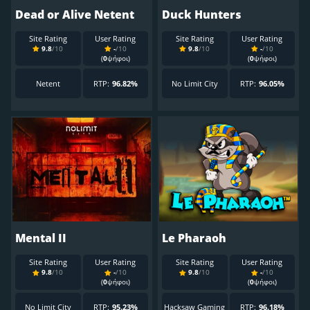
Dead or Alive Netent
Duck Hunters
Site Rating
User Rating
Site Rating
User Rating
9.8
/10
-
/10
9.8
/10
-
/10
(
0
ψήφοι)
(
0
ψήφοι)
Netent
RTP:
96.82%
No Limit City
RTP:
96.05%
Mental II
Le Pharaoh
Site Rating
User Rating
Site Rating
User Rating
9.8
/10
-
/10
9.8
/10
-
/10
(
0
ψήφοι)
(
0
ψήφοι)
No Limit City
RTP:
95.23%
Hacksaw Gaming
RTP:
96.18%