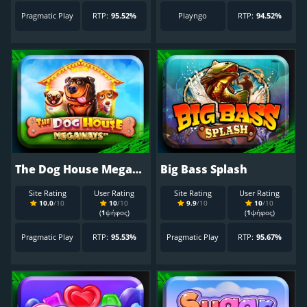
Pragmatic Play
RTP:
95.52%
Playngo
RTP:
94.52%
The Dog House Megaways
Big Bass Splash
Site Rating
User Rating
Site Rating
User Rating
10.0
/10
10
/10
9.9
/10
10
/10
(
1
ψήφος)
(
1
ψήφος)
Pragmatic Play
RTP:
95.53%
Pragmatic Play
RTP:
95.67%