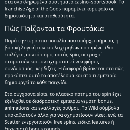
στα ολοκληρωμένα συστήματα casino–sportsbook. Το
franchise Age of the Gods παραμένει κορυφαίο σε
δημοτικότητα και σταθερότητα.
Πώς Παίζονται τα Φρουτάκια
Παρά την τεράστια ποικιλία που υπάρχει σήμερα, η
βασική λογική των κουλοχέρηδων παραμένει ίδια:
επιλέγεις ποντάρισμα, πατάς Spin, οι τροχοί
σταματούν και –αν σχηματιστεί νικηφόρος
συνδυασμός– κερδίζεις. Η διαφορά βρίσκεται στο πώς
προκύπτει αυτό το αποτέλεσμα και στο τι εμπειρία
δημιουργεί το κάθε παιχνίδι.
Στα σύγχρονα slots, το κλασικό πάτημα του spin έχει
εξελιχθεί σε διαδραστική εμπειρία γεμάτη bonus,
animations και εναλλαγές ρυθμού. Τα Wild σύμβολα
υποκαθιστούν άλλα για να σχηματίσουν νίκες, ενώ τα
Scatter ενεργοποιούν free spins, ειδικά features ή
ξεχωριστά bonus rounds.