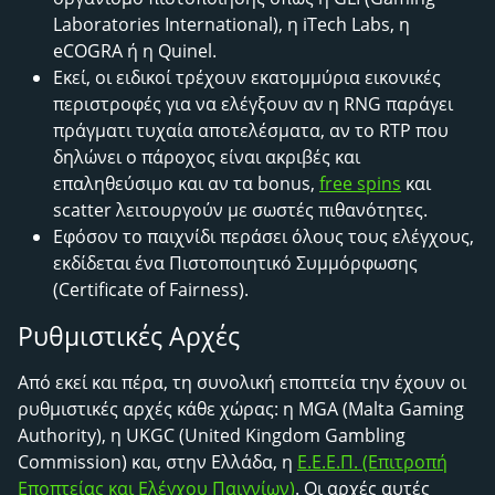
Laboratories International), η iTech Labs, η
eCOGRA ή η Quinel.
Εκεί, οι ειδικοί τρέχουν εκατομμύρια εικονικές
περιστροφές για να ελέγξουν αν η RNG παράγει
πράγματι τυχαία αποτελέσματα, αν το RTP που
δηλώνει ο πάροχος είναι ακριβές και
επαληθεύσιμο και αν τα bonus,
free spins
και
scatter λειτουργούν με σωστές πιθανότητες.
Εφόσον το παιχνίδι περάσει όλους τους ελέγχους,
εκδίδεται ένα Πιστοποιητικό Συμμόρφωσης
(Certificate of Fairness).
Ρυθμιστικές Αρχές
Από εκεί και πέρα, τη συνολική εποπτεία την έχουν οι
ρυθμιστικές αρχές κάθε χώρας: η MGA (Malta Gaming
Authority), η UKGC (United Kingdom Gambling
Commission) και, στην Ελλάδα, η
Ε.Ε.Ε.Π. (Επιτροπή
Εποπτείας και Ελέγχου Παιγνίων)
. Οι αρχές αυτές