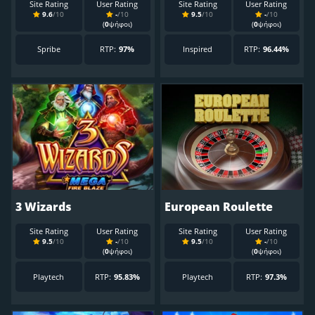
Site Rating
User Rating
Site Rating
User Rating
9.6
/10
-
/10
9.5
/10
-
/10
(
0
ψήφοι)
(
0
ψήφοι)
Spribe
RTP:
97%
Inspired
RTP:
96.44%
3 Wizards
European Roulette
Site Rating
User Rating
Site Rating
User Rating
9.5
/10
-
/10
9.5
/10
-
/10
(
0
ψήφοι)
(
0
ψήφοι)
Playtech
RTP:
95.83%
Playtech
RTP:
97.3%