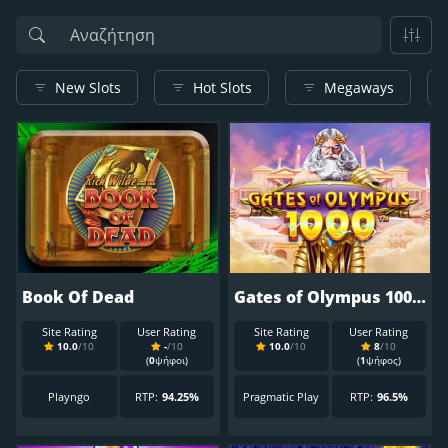
New Slots
Hot Slots
Megaways
Book Of Dead
Gates of Olympus 1000 Demo
Site Rating
User Rating
Site Rating
User Rating
10.0
/10
-
/10
10.0
/10
8
/10
(
0
ψήφοι)
(
1
ψήφος)
Playngo
RTP:
94.25%
Pragmatic Play
RTP:
96.5%