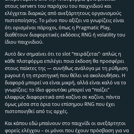
στους servers του παρόχου του παιχνιδιού και
ελέγχεται διαρκώς από ανεξάρτητους οργανισμούς
πιστοποίησης. Το μόνο που αξίζει να γνωρίζεις είναι
ότι ορισμένοι πάροχοι, όπως η Pragmatic Play,
διαθέτουν διαφορετικές εκδόσεις RNG ή volatility του
ίδιου παιχνιδιού.
Αυτό δεν σημαίνει ότι το slot “πειράζεται”· απλώς η
κάθε πλατφόρμα επιλέγει ποια έκδοση θα προσφέρει
στους παίκτες της — συνήθως ανάλογα με τη ρύθμιση
payout ή τη στρατηγική που θέλει να ακολουθήσει. Η
διαφορά μπορεί να είναι μικρή, αλλά είναι καλό να το
γνωρίζεις: το ίδιο φρουτάκι μπορεί να “παίζει”
ελαφρώς διαφορετικά από καζίνο σε καζίνο, πάντα
όμως μέσα στα όρια του επίσημου RNG που έχει
πιστοποιηθεί από τις αρχές.
Και κάπου εδώ μπαίνουν στο παιχνίδι οι ανεξάρτητοι
φορείς ελέγχου – οι μόνοι που έχουν πρόσβαση για να