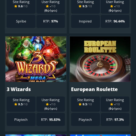
Site Rating
User Rating
Site Rating
User Rating
9.6
/10
-
/10
9.5
/10
-
/10
(
0
ψήφοι)
(
0
ψήφοι)
Spribe
RTP:
97%
Inspired
RTP:
96.44%
3 Wizards
European Roulette
Site Rating
User Rating
Site Rating
User Rating
9.5
/10
-
/10
9.5
/10
-
/10
(
0
ψήφοι)
(
0
ψήφοι)
Playtech
RTP:
95.83%
Playtech
RTP:
97.3%