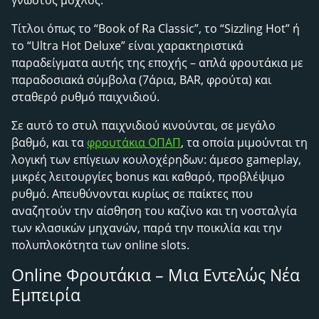
γνωστός μοχλός.
Τίτλοι όπως το “Book of Ra Classic”, το “Sizzling Hot” ή
το “Ultra Hot Deluxe” είναι χαρακτηριστικά
παραδείγματα αυτής της εποχής – απλά φρουτάκια με
παραδοσιακά σύμβολα (7άρια, BAR, φρούτα) και
σταθερό ρυθμό παιχνιδιού.
Σε αυτό το στυλ παιχνιδιού κινούνται, σε μεγάλο
βαθμό, και τα
φρουτάκια ΟΠΑΠ
, τα οποία μιμούνται τη
λογική των επίγειων κουλοχέρηδων: άμεσο gameplay,
μικρές λειτουργίες bonus και καθαρό, προβλέψιμο
ρυθμό. Απευθύνονται κυρίως σε παίκτες που
αναζητούν την αίσθηση του καζίνο και τη νοσταλγία
των κλασικών μηχανών, παρά την ποικιλία και την
πολυπλοκότητα των online slots.
Online Φρουτάκια – Μια Εντελώς Νέα
Εμπειρία