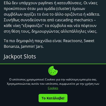
Εδώ δεν υπάρχουν paylines ή κατευθύνσεις. Οι νίκες
προκύπτουν όταν μια ομάδα (cluster) όμοιων
συμβόλων αγγίζει το ένα το άλλο οριζόντια ή κάθετα.
Συνήθως συνοδεύονται από cascading mechanics –
κάθε νίκη “εξαφανίζει” τα σύμβολα και νέα πέφτουν
στη θέση τους, δημιουργώντας αλλεπάλληλες νίκες.
Τα πιο δημοφιλή παιχνίδια είναι: Reactoonz, Sweet
Bonanza, Jammin’ Jars.
Jackpot Slots
Η πιο διαχρονική κατηγορία. Κάθε ποντάρισμα
συνεισφέρει σε ένα progressive jackpot pool, το οποίο
αυξάνεται όσο περισσότεροι παίκτες συμμετέχουν. Το
Ο ιστότοπος χρησιμοποιεί Cookies για την καλύτερη εμπειρία σας.
μεγάλο έπαθλο μπορεί να ενεργοποιηθεί τυχαία ή
Χρησιμοποιώντας αυτόν τον ιστότοπο, συμφωνείτε με την χρήση των
Cookies
μέσα από ειδικό γύρο.
Τα πιο δημοφιλή παιχνίδια είναι: Age of the Gods,
Το Κατάλαβα!
ΔΩΡΟ* 1
ΔΩΡΟ* 2
ΔΩΡΟ* 3
ΔΩΡΟ* 4
Mega Moolah, Divine Fortune.