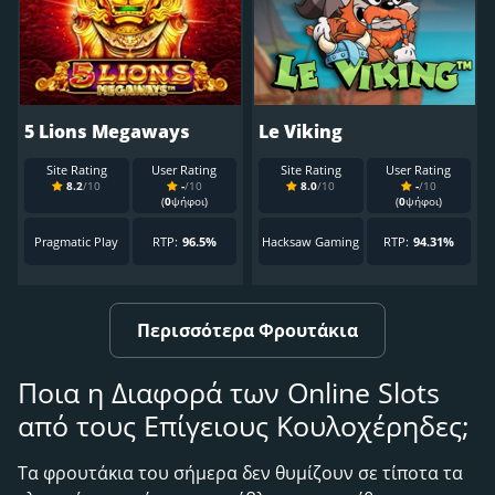
5 Lions Megaways
Le Viking
Site Rating
User Rating
Site Rating
User Rating
8.2
/10
-
/10
8.0
/10
-
/10
(
0
ψήφοι)
(
0
ψήφοι)
Pragmatic Play
RTP:
96.5%
Hacksaw Gaming
RTP:
94.31%
Περισσότερα Φρουτάκια
Ποια η Διαφορά των Online Slots
από τους Επίγειους Κουλοχέρηδες;
Τα φρουτάκια του σήμερα δεν θυμίζουν σε τίποτα τα