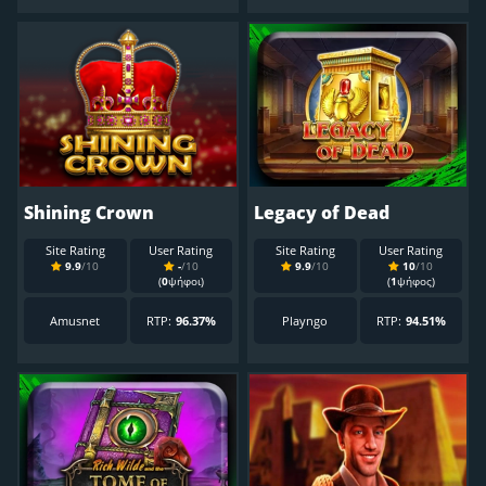
Shining Crown
Legacy of Dead
Site Rating
User Rating
Site Rating
User Rating
9.9
/10
-
/10
9.9
/10
10
/10
(
0
ψήφοι)
(
1
ψήφος)
Amusnet
RTP:
96.37%
Playngo
RTP:
94.51%