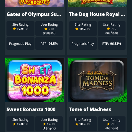
Gates of Olympus Super Scatter
The Dog House Royal Hunt
Site Rating
User Rating
Site Rating
User Rating
10.0
/10
-
/10
10.0
/10
-
/10
(
0
ψήφοι)
(
0
ψήφοι)
Pragmatic Play
RTP:
96.5%
Pragmatic Play
RTP:
96.53%
Sweet Bonanza 1000
Tome of Madness
Site Rating
User Rating
Site Rating
User Rating
10.0
/10
10
/10
10.0
/10
-
/10
(
1
ψήφος)
(
0
ψήφοι)