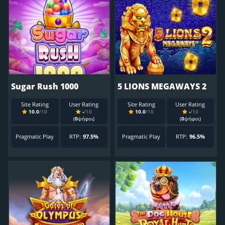
Sugar Rush 1000
5 LIONS MEGAWAYS 2
Site Rating
User Rating
Site Rating
User Rating
10.0
/10
-
/10
10.0
/10
-
/10
(
0
ψήφοι)
(
0
ψήφοι)
Pragmatic Play
RTP:
97.5%
Pragmatic Play
RTP:
96.5%