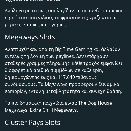
Ανάλογα με το πώς υπολογίζονται οι συνδυασμοί και
η ροή του παιχνιδιού, τα φρουτάκια χωρίζονται σε
μερικές βασικές κατηγορίες.
Megaways Slots
Αναπτύχθηκαν από τη Big Time Gaming και άλλαξαν
εντελώς τη λογική των paylines. Δεν υπάρχουν
σταθερές γραμμές πληρωμής· κάθε τροχός εμφανίζει
διαφορετικό αριθμό συμβόλων σε κάθε spin,
δημιουργώντας έως και 117.649 πιθανούς
συνδυασμούς. Τα Megaways προσφέρουν δυναμικό
gameplay, έντονη μεταβλητότητα και συνεχή δράση.
Τα πιο δημοφιλή παιχνίδια είναι: The Dog House
Megaways, Extra Chilli Megaways.
Cluster Pays Slots