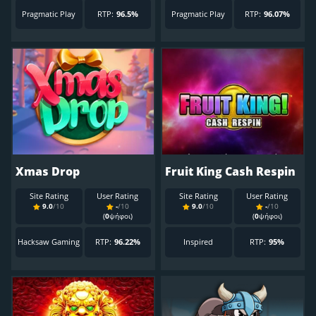
Pragmatic Play
RTP:
96.5%
Pragmatic Play
RTP:
96.07%
Xmas Drop
Fruit King Cash Respin
Site Rating
User Rating
Site Rating
User Rating
9.0
/10
-
/10
9.0
/10
-
/10
(
0
ψήφοι)
(
0
ψήφοι)
Hacksaw Gaming
RTP:
96.22%
Inspired
RTP:
95%