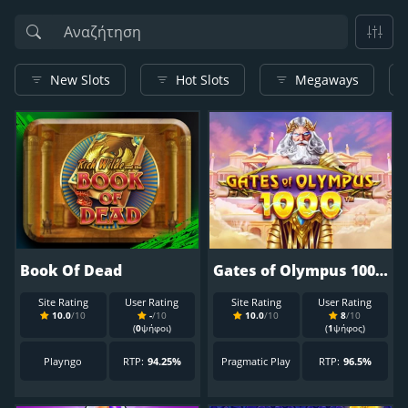
New Slots
Hot Slots
Megaways
Book Of Dead
Gates of Olympus 1000 Demo
Site Rating
User Rating
Site Rating
User Rating
10.0
/10
-
/10
10.0
/10
8
/10
(
0
ψήφοι)
(
1
ψήφος)
Playngo
RTP:
94.25%
Pragmatic Play
RTP:
96.5%