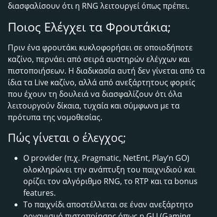
διασφαλίσουν ότι η RNG λειτουργεί όπως πρέπει.
Ποιος Ελέγχει τα Φρουτάκια;
Πριν ένα φρουτάκι κυκλοφορήσει σε οποιοδήποτε
καζίνο, περνάει από σειρά αυστηρών ελέγχων και
πιστοποιήσεων. Η διαδικασία αυτή δεν γίνεται από τα
ίδια τα Live καζίνο, αλλά από ανεξάρτητους φορείς
που έχουν τη δουλειά να διασφαλίζουν ότι όλα
λειτουργούν δίκαια, τυχαία και σύμφωνα με τα
πρότυπα της νομοθεσίας.
Πώς γίνεται ο έλεγχος;
Ο provider (π.χ. Pragmatic, NetEnt, Play’n GO)
ολοκληρώνει την ανάπτυξη του παιχνιδιού και
ορίζει τον αλγόριθμο RNG, το RTP και τα bonus
features.
Το παιχνίδι αποστέλλεται σε έναν ανεξάρτητο
οργανισμό πιστοποίησης όπως η GLI (Gaming