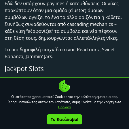
Εδώ δεν υπάρχουν paylines ή κατευθύνσεις. Οι νίκες
προκύπτουν όταν μια ομάδα (cluster) όμοιων
συμβόλων αγγίζει το ένα το άλλο οριζόντια ή κάθετα.
Συνήθως συνοδεύονται από cascading mechanics –
κάθε νίκη “εξαφανίζει” τα σύμβολα και νέα πέφτουν
στη θέση τους, δημιουργώντας αλλεπάλληλες νίκες.
Τα πιο δημοφιλή παιχνίδια είναι: Reactoonz, Sweet
Bonanza, Jammin’ Jars.
Jackpot Slots
Η πιο διαχρονική κατηγορία. Κάθε ποντάρισμα
συνεισφέρει σε ένα progressive jackpot pool, το οποίο
αυξάνεται όσο περισσότεροι παίκτες συμμετέχουν. Το
Ο ιστότοπος χρησιμοποιεί Cookies για την καλύτερη εμπειρία σας.
μεγάλο έπαθλο μπορεί να ενεργοποιηθεί τυχαία ή
Χρησιμοποιώντας αυτόν τον ιστότοπο, συμφωνείτε με την χρήση των
Cookies
μέσα από ειδικό γύρο.
Τα πιο δημοφιλή παιχνίδια είναι: Age of the Gods,
Το Κατάλαβα!
ΔΩΡΟ* 1
ΔΩΡΟ* 2
ΔΩΡΟ* 3
ΔΩΡΟ* 4
Mega Moolah, Divine Fortune.