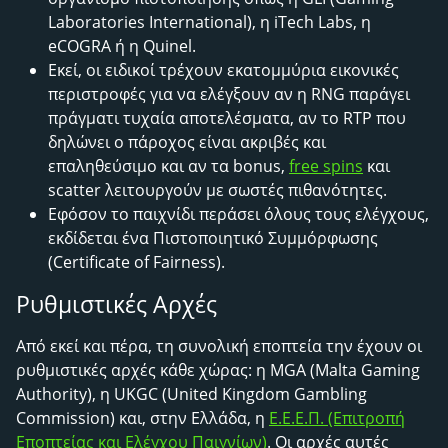
Laboratories International), η iTech Labs, η
eCOGRA ή η Quinel.
Εκεί, οι ειδικοί τρέχουν εκατομμύρια εικονικές
περιστροφές για να ελέγξουν αν η RNG παράγει
πράγματι τυχαία αποτελέσματα, αν το RTP που
δηλώνει ο πάροχος είναι ακριβές και
επαληθεύσιμο και αν τα bonus,
free spins
και
scatter λειτουργούν με σωστές πιθανότητες.
Εφόσον το παιχνίδι περάσει όλους τους ελέγχους,
εκδίδεται ένα Πιστοποιητικό Συμμόρφωσης
(Certificate of Fairness).
Ρυθμιστικές Αρχές
Από εκεί και πέρα, τη συνολική εποπτεία την έχουν οι
ρυθμιστικές αρχές κάθε χώρας: η MGA (Malta Gaming
Authority), η UKGC (United Kingdom Gambling
Commission) και, στην Ελλάδα, η
Ε.Ε.Ε.Π. (Επιτροπή
Εποπτείας και Ελέγχου Παιγνίων)
. Οι αρχές αυτές