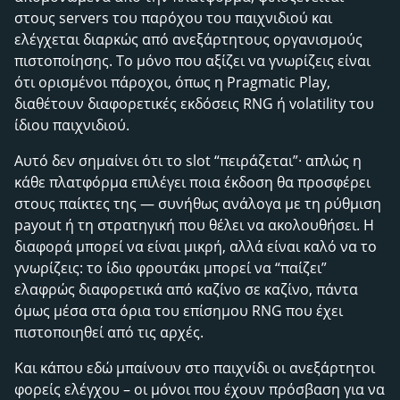
στους servers του παρόχου του παιχνιδιού και
ελέγχεται διαρκώς από ανεξάρτητους οργανισμούς
πιστοποίησης. Το μόνο που αξίζει να γνωρίζεις είναι
ότι ορισμένοι πάροχοι, όπως η Pragmatic Play,
διαθέτουν διαφορετικές εκδόσεις RNG ή volatility του
ίδιου παιχνιδιού.
Αυτό δεν σημαίνει ότι το slot “πειράζεται”· απλώς η
κάθε πλατφόρμα επιλέγει ποια έκδοση θα προσφέρει
στους παίκτες της — συνήθως ανάλογα με τη ρύθμιση
payout ή τη στρατηγική που θέλει να ακολουθήσει. Η
διαφορά μπορεί να είναι μικρή, αλλά είναι καλό να το
γνωρίζεις: το ίδιο φρουτάκι μπορεί να “παίζει”
ελαφρώς διαφορετικά από καζίνο σε καζίνο, πάντα
όμως μέσα στα όρια του επίσημου RNG που έχει
πιστοποιηθεί από τις αρχές.
Και κάπου εδώ μπαίνουν στο παιχνίδι οι ανεξάρτητοι
φορείς ελέγχου – οι μόνοι που έχουν πρόσβαση για να