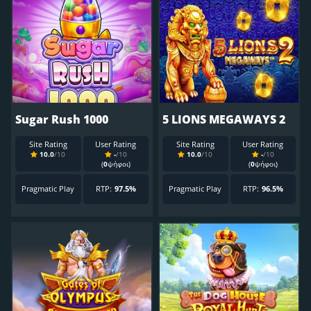
Sugar Rush 1000
5 LIONS MEGAWAYS 2
Site Rating
User Rating
Site Rating
User Rating
10.0
/10
-
/10
10.0
/10
-
/10
(
0
ψήφοι)
(
0
ψήφοι)
Pragmatic Play
RTP:
97.5%
Pragmatic Play
RTP:
96.5%