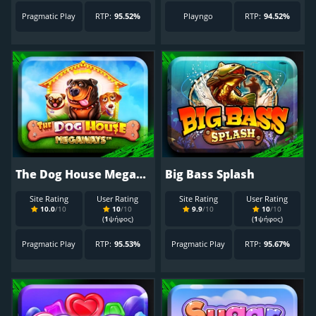
Pragmatic Play
RTP:
95.52%
Playngo
RTP:
94.52%
The Dog House Megaways
Big Bass Splash
Site Rating
User Rating
Site Rating
User Rating
10.0
/10
10
/10
9.9
/10
10
/10
(
1
ψήφος)
(
1
ψήφος)
Pragmatic Play
RTP:
95.53%
Pragmatic Play
RTP:
95.67%