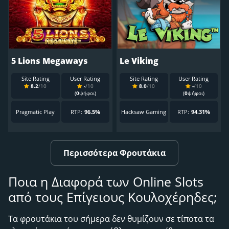
5 Lions Megaways
Le Viking
Site Rating
User Rating
Site Rating
User Rating
8.2
/10
-
/10
8.0
/10
-
/10
(
0
ψήφοι)
(
0
ψήφοι)
Pragmatic Play
RTP:
96.5%
Hacksaw Gaming
RTP:
94.31%
Περισσότερα Φρουτάκια
Ποια η Διαφορά των Online Slots
από τους Επίγειους Κουλοχέρηδες;
Τα φρουτάκια του σήμερα δεν θυμίζουν σε τίποτα τα