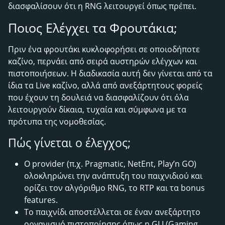
διασφαλίσουν ότι η RNG λειτουργεί όπως πρέπει.
Ποιος Ελέγχει τα Φρουτάκια;
Πριν ένα φρουτάκι κυκλοφορήσει σε οποιοδήποτε
καζίνο, περνάει από σειρά αυστηρών ελέγχων και
πιστοποιήσεων. Η διαδικασία αυτή δεν γίνεται από τα
ίδια τα Live καζίνο, αλλά από ανεξάρτητους φορείς
που έχουν τη δουλειά να διασφαλίζουν ότι όλα
λειτουργούν δίκαια, τυχαία και σύμφωνα με τα
πρότυπα της νομοθεσίας.
Πώς γίνεται ο έλεγχος;
Ο provider (π.χ. Pragmatic, NetEnt, Play’n GO)
ολοκληρώνει την ανάπτυξη του παιχνιδιού και
ορίζει τον αλγόριθμο RNG, το RTP και τα bonus
features.
Το παιχνίδι αποστέλλεται σε έναν ανεξάρτητο
οργανισμό πιστοποίησης όπως η GLI (Gaming