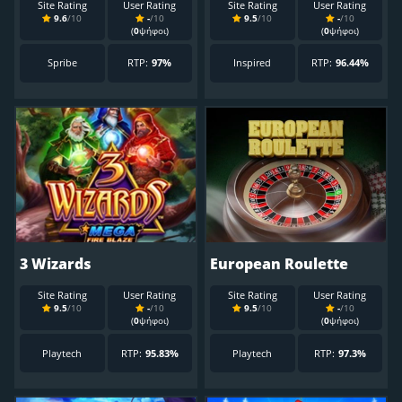
Site Rating
User Rating
Site Rating
User Rating
9.6
/10
-
/10
9.5
/10
-
/10
(
0
ψήφοι)
(
0
ψήφοι)
Spribe
RTP:
97%
Inspired
RTP:
96.44%
3 Wizards
European Roulette
Site Rating
User Rating
Site Rating
User Rating
9.5
/10
-
/10
9.5
/10
-
/10
(
0
ψήφοι)
(
0
ψήφοι)
Playtech
RTP:
95.83%
Playtech
RTP:
97.3%