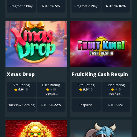
Pragmatic Play
RTP:
96.5%
Pragmatic Play
RTP:
96.07%
Xmas Drop
Fruit King Cash Respin
Site Rating
User Rating
Site Rating
User Rating
9.0
/10
-
/10
9.0
/10
-
/10
(
0
ψήφοι)
(
0
ψήφοι)
Hacksaw Gaming
RTP:
96.22%
Inspired
RTP:
95%