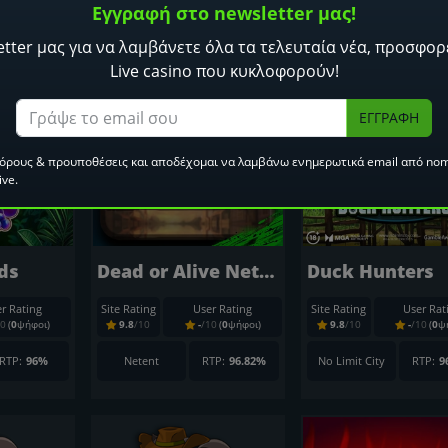
Εγγραφή στο newsletter μας!
10
(
0
ψήφοι)
9.8
/10
-
/10
(
0
ψήφοι)
9.8
/10
-
/10
(
0
ψ
tter μας για να λαμβάνετε όλα τα τελευταία νέα, προσφορ
RTP:
96%
Amusnet
RTP:
95.79%
Amusnet
RTP:
9
Live casino που κυκλοφορούν!
ΕΓΓΡΑΦΗ
ς όρους & προυποθέσεις και αποδέχομαι να λαμβάνω ενημερωτικά email από nom
ive.
lds
Dead or Alive Netent
Duck Hunters
r Rating
Site Rating
User Rating
Site Rating
User Rat
10
(
0
ψήφοι)
9.8
/10
-
/10
(
0
ψήφοι)
9.8
/10
-
/10
(
0
ψ
RTP:
96%
Netent
RTP:
96.82%
No Limit City
RTP:
9