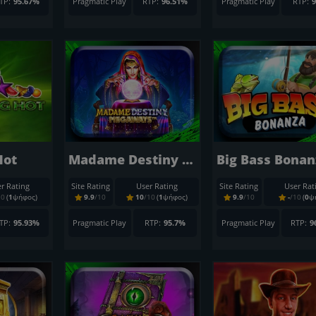
TP:
95.67%
Pragmatic Play
RTP:
96.51%
Pragmatic Play
RTP:
Hot
Madame Destiny Megaways
Big Bass Bonan
r Rating
Site Rating
User Rating
Site Rating
User Rat
10
(
1
ψήφος)
9.9
/10
10
/10
(
1
ψήφος)
9.9
/10
-
/10
(
0
ψ
TP:
95.93%
Pragmatic Play
RTP:
95.7%
Pragmatic Play
RTP:
9