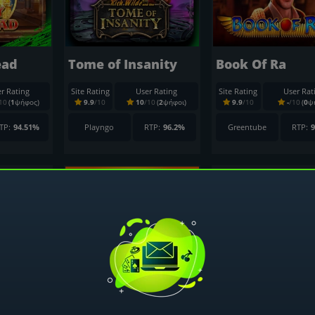
ead
Tome of Insanity
Book Of Ra
r Rating
Site Rating
User Rating
Site Rating
User Rat
10
(
1
ψήφος)
9.9
/10
10
/10
(
2
ψήφοι)
9.9
/10
-
/10
(
0
ψ
TP:
94.51%
Playngo
RTP:
96.2%
Greentube
RTP:
Wisdom of Athena 1000
20 Super Hot
40 Super Hot
r Rating
Site Rating
User Rating
Site Rating
User Rat