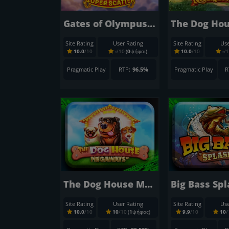
Gates of Olympus Super Scatter
Site Rating
User Rating
Site Rating
Use
10.0
/10
-
/10
(
0
ψήφοι)
10.0
/10
-
/
Pragmatic Play
RTP:
96.5%
Pragmatic Play
R
The Dog House Megaways
Big Bass Sp
Site Rating
User Rating
Site Rating
Use
10.0
/10
10
/10
(
1
ψήφος)
9.9
/10
10
/