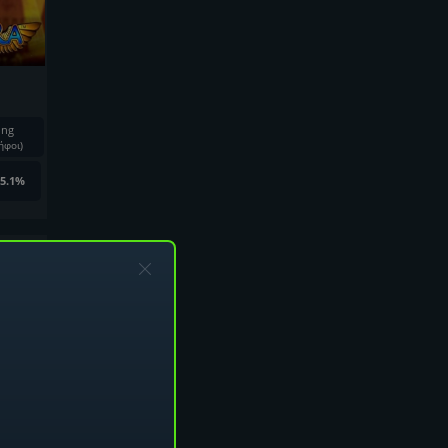
Synot
Aztecs
Infinity Dragon Studios
Τρόμου
Armadillo Studios
Δράκοι
Merkur Gaming
Εξερευνητές
ing
Amusnet
ήφοι)
Θεοί
Reel Play
95.1%
Παραλία
Isoftbet
Μουσική
Endorphina
Πειρατές
Greentube
Vikings
Push Gaming
Μυστήριο
Amatic
Ρομαντισμός
Switch Studios
Μέλλον
Stormcraft Studios
Μεσαίωνας
JFTW
ing