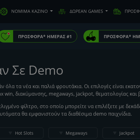
NOMIMA KAZINO
ΔΩΡΕΑΝ GAMES
ΠΡΟΣΦ
ΠΡΟΣΦΟΡΑ* ΗΜΕΡΑΣ #1
ΠΡΟΣΦΟΡΑ* ΗΜ
άν Σε Demo
ν όλα τα νέα και παλιά φρουτάκια. Οι επιλογές είναι εκα
x win, διακύμανσης, megaways, jackpot, θεματολογίας και
λιγμένο φίλτρο, στο οποίο μπορείτε να επιλέξετε με δεκά
 αυτόματα θα εμφανιστούν τα διαθέσιμα demo παιχνίδια.
Hot Slots
Megaways
Jackpot