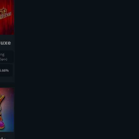
Αυτόχθονες της Αμερικής
Microgaming
Επιστήμη
Alchemy Gaming
Τέρατα
Fugaso
Βαμπίρ
Real Dealer
luxe
Τσίρκο
Games Global
ing
Ζώδια
ήφοι)
Felix Gaming
Διαμάντια
5.66%
Print Studios
Ποδόσφαιρο
Ash Gaming
Φάρμα
Bullshark Games
Βιβλία
SpinPlay Games
Τζόκερ
Leap
Leprechauns
Worldmatch
3D
RTG (Realtime Gaming)