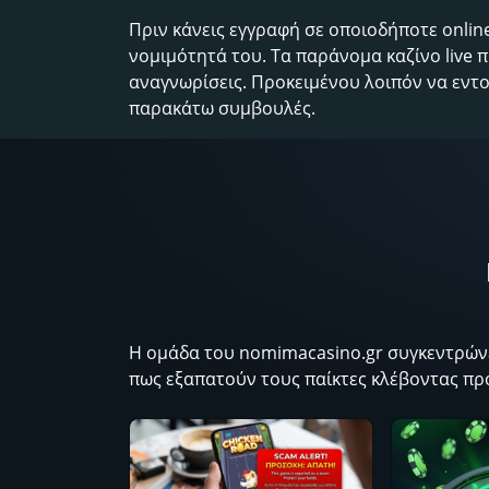
Πριν κάνεις εγγραφή σε οποιοδήποτε online 
νομιμότητά του. Τα παράνομα καζίνο live π
αναγνωρίσεις. Προκειμένου λοιπόν να εντοπ
παρακάτω συμβουλές.
Η ομάδα του nomimacasino.gr συγκεντρώνει
πως εξαπατούν τους παίκτες κλέβοντας προ