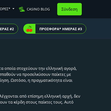
ΟΡΕΣ*
Σύνδεση
CASINO BLOG
ΕΡΑΣ #2
ΠΡΟΣΦΟΡΑ* ΗΜΕΡΑΣ #3
 τα οποία στοχεύουν την ελληνική αγορά,
οσπαθούν να προσελκύσουν παίκτες με
ίηση. Ωστόσο, η πραγματικότητα είναι
λέγχονται από επίσημη ελληνική αρχή, δεν
υν τα κέρδη στους παίκτες τους. Αυτό