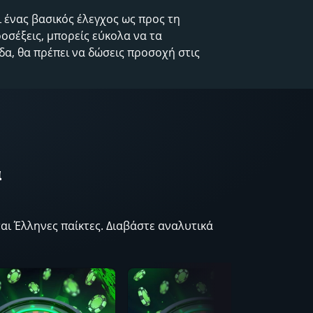
ι ένας βασικός έλεγχος ως προς τη
οσέξεις, μπορείς εύκολα να τα
δα, θα πρέπει να δώσεις προσοχή στις
α
αι Έλληνες παίκτες. Διαβάστε αναλυτικά