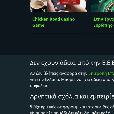
Chicken Road Casino
Στην Τρίτ
Game
Ευρώπης σ
Έλληνες 
Δεν έχουν άδεια από την Ε.Ε.
Αν δεν βλέπεις αναφορά στην
Επιτροπή Επο
για την Ελλάδα. Μπορεί να έχει άδεια από
ασφάλεια.
Αρνητικά σχόλια και εμπειρί
Ψάξε κριτικές σε φόρουμ και ιστοσελίδες
είναι σαφές σημάδι ότι κάτι δεν πάει καλά.