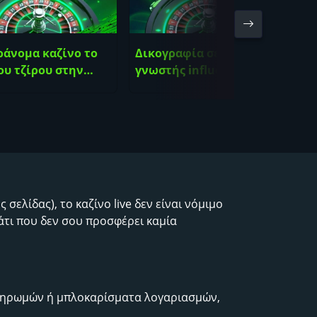
ράνομα καζίνο το
Δικογραφία σε βάρος
C
ου τζίρου στην
γνωστής influencer για
Τ
πη
διαφημίση παράνομου
Τ
καζίνο
 σελίδας), το καζίνο live δεν είναι νόμιμο
άτι που δεν σου προσφέρει καμία
 πληρωμών ή μπλοκαρίσματα λογαριασμών,