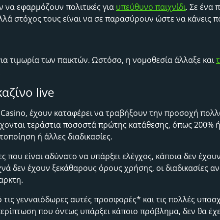
υν να εφαρμόζουν πολιτικές για
υπεύθυνο παιχνίδι
. Σε ένα 
λλά στόχος τους είναι να σε παρασύρουν ώστε να κάνεις π
ια τιμωρία των παικτών. Ωστόσο, η νομοθεσία άλλαξε και
.
ζίνο live
 Casino, έχουν καταφέρει να τραβήξουν την προσοχή πολλ
σχονται τεράστια ποσοστά πρώτης κατάθεσης, όπως 200% 
τοποίηση ή άλλες διαδικασίες.
ες που είναι αδύνατο να υπάρξει ελέγχος, κάποια δεν έχο
χνά δεν έχουν ξεκάθαρους όρους χρήσης, οι διαδικασίες α
αρκτη.
πό τις γενναιόδωρες αυτές προσφορές* και τις πολλές υποσχ
 περίπτωση που όντως υπάρξει κάποιο πρόβλημα, δεν θα έχ