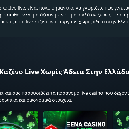
καζίνο live, είναι πολύ σημαντικό να γνωρίζεις πώς γίνετα
ροσπαθούν να μοιάζουν με νόμιμα, αλλά αν ξέρεις τι να πρ
ίσεις ποια live καζίνο λειτουργούν χωρίς άδεια στην Ελλά
Καζίνο Live Χωρίς Άδεια Στην Ελλάδ
 και σας παρουσιάζει τα παράνομα live casino που δέχοντ
σωπικά και οικονομικά στοιχεία.