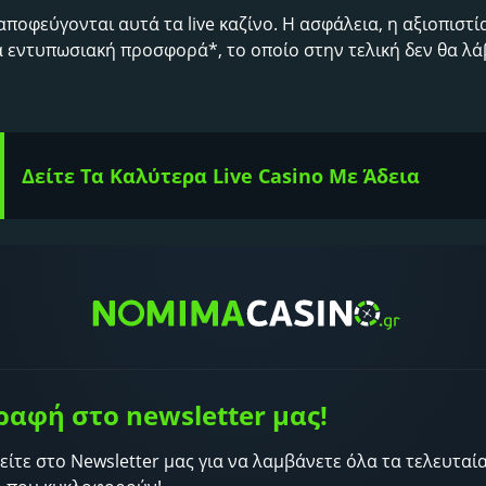
αποφεύγονται αυτά τα live καζίνο. Η ασφάλεια, η αξιοπιστί
μία εντυπωσιακή προσφορά*, το οποίο στην τελική δεν θα λ
Δείτε Τα Καλύτερα Live Casino Με Άδεια
ραφή στο newsletter μας!
είτε στο Newsletter μας για να λαμβάνετε όλα τα τελευταία