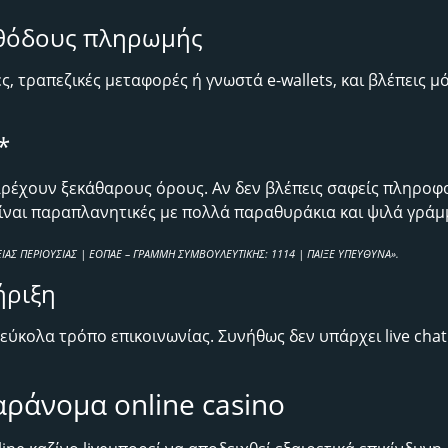
εθόδους πληρωμής
ς, τραπεζικές μεταφορές ή γνωστά e-wallets, και βλέπεις 
*
αρέχουν ξεκάθαρους όρους. Αν δεν βλέπεις σαφείς πληροφο
είναι παραπλανητικές με πολλά παραθυράκια και ψιλά γράμ
ΙΑΣ ΠΕΡΙΟΥΣΙΑΣ | ΕΟΠΑΕ – ΓΡΑΜΜΗ ΣΥΜΒΟΥΛΕΥΤΙΚΗΣ: 1114 | ΠΑΙΞΕ ΥΠΕΥΘΥΝΑ».
ήριξη
εύκολα τρόπο επικοινωνίας. Συνήθως δεν υπάρχει live chat 
παράνομα online casino