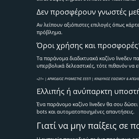
Δεν προσφέρουν γνωστές μ
Αν λείπουν αξιόπιστες επιλογές όπως κάρτε
πρόβλημα.
Όροι χρήσης και προσφορές
Τα παράνομα διαδικτυακά καζίνο liveδεν π
υπερβολικά δελεαστικές, τότε πιθανόν να 
«21+ | ΑΡΜΟΔΙΟΣ ΡΥΘΜΙΣΤΗΣ ΕΕΕΠ | ΚΙΝΔΥΝΟΣ ΕΘΙΣΜΟΥ & ΑΠΩΛΕ
Ελλιπής ή ανύπαρκτη υποστ
Ένα παράνομο καζίνο liveδεν θα σου δώσει 
bots και αυτοματοποιημένες απαντήσεις.
Γιατί να μην παίξεις σε 