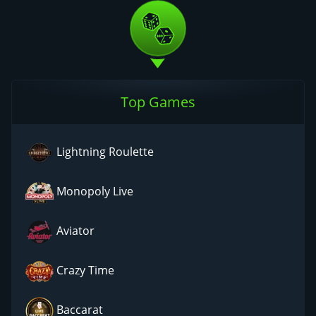
Top Games
Lightning Roulette
Monopoly Live
Aviator
Crazy Time
Baccarat