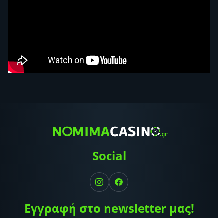
Social
Εγγραφή στο newsletter μας!