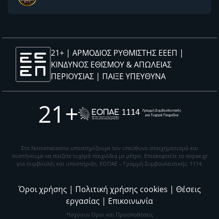
21+ | ΑΡΜΟΔΙΟΣ ΡΥΘΜΙΣΤΗΣ ΕΕΕΠ |
ΚΙΝΔΥΝΟΣ ΕΘΙΣΜΟΥ & ΑΠΩΛΕΙΑΣ
ΠΕΡΙΟΥΣΙΑΣ |
ΠΑΙΞΕ ΥΠΕΥΘΥΝΑ
21+
Στο Nomimacasino υποστηρίζουμε τον υπεύθυνο στοιχηματισμό και
συστήνουμε να παίζετε τυχερά παιχνίδια με μέτρο. Eπισκεφτείτε το eopae.gr
για συμβουλές και υποστήριξη. ΕΟΠΑΕ – Γραμμή Συμβουλευτικής: 1114.
Όροι χρήσης
|
Πολιτική χρήσης cookies
|
Θέσεις
εργασίας
|
Επικοινωνία
*Ισχύουν Όροι και Προϋποθέσεις