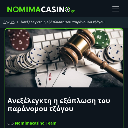
Αρχική
Ανεξέλεγκτη η εξάπλωση του παράνομου τζόγου
Ανεξέλεγκτη η εξάπλωση του
παράνομου τζόγου
Nomimacasino Team
από