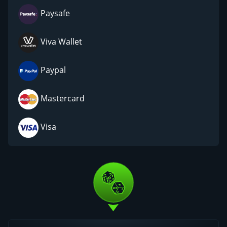
Paysafe
Viva Wallet
Paypal
Mastercard
Visa