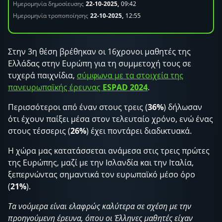
Ημερομηνία δημοσίευσης
22-10-2025,
09:42
Ημερομηνία τροποποίησης
22-10-2025,
12:55
Στην 3η θέση βρέθηκαν οι 16χρονοι μαθητές της
Ελλάδας στην Ευρώπη για τη συμμετοχή τους σε
τυχερά παιχνίδια,
σύμφωνα με τα στοιχεία της
πανευρωπαϊκής έρευνας
ESPAD 2024
.
Περισσότεροι από έναν στους τρεις (
36%
) δήλωσαν
ότι έχουν παίξει μέσα στον τελευταίο χρόνο, ενώ ένας
στους τέσσερις (
26%
) έχει ποντάρει διαδικτυακά.
Η χώρα μας κατατάσσεται ανάμεσα στις τρεις πρώτες
της Ευρώπης, μαζί με την Ισλανδία και την Ιταλία,
ξεπερνώντας σημαντικά τον ευρωπαϊκό μέσο όρο
(
21%
).
Τα νούμερα είναι ελαφρώς καλύτερα σε σχέση με την
προηγούμενη έρευνα, όπου οι Έλληνες μαθητές είχαν