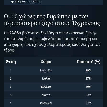
προβληματικού τζόγου
Οι 10 χώρες της Ευρώπης με τον
περισσότερο τζόγο στους 16χρονους
Η Ελλάδα βρίσκεται ξεκάθαρα στην «κόκκινη ζώνη»
του φαινομένου, με υψηλότερα ποσοστά ακόμη και
από χώρες που έχουν χαλαρότερους κανόνες για τον
τζόγο.
Θέση
Χώρα
Ποσοστό (%)
1
Ισλανδία
39%
2
Ιταλία
37%
3
Ελλάδα
36%
4
Μάλτα
33%
5
Ιρλανδία
31%