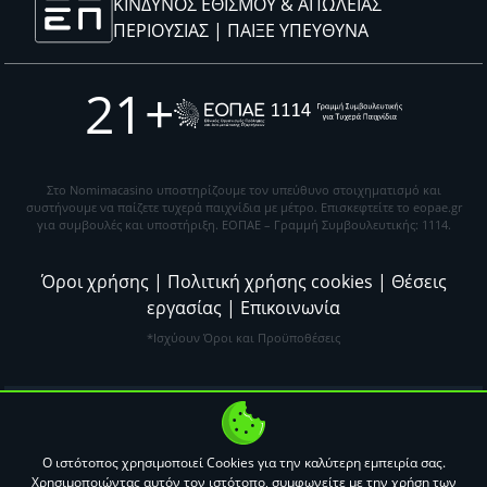
ΚΙΝΔΥΝΟΣ ΕΘΙΣΜΟΥ & ΑΠΩΛΕΙΑΣ
ΠΕΡΙΟΥΣΙΑΣ |
ΠΑΙΞΕ ΥΠΕΥΘΥΝΑ
21+
Στο Nomimacasino υποστηρίζουμε τον υπεύθυνο στοιχηματισμό και
συστήνουμε να παίζετε τυχερά παιχνίδια με μέτρο. Eπισκεφτείτε το eopae.gr
για συμβουλές και υποστήριξη. ΕΟΠΑΕ – Γραμμή Συμβουλευτικής: 1114.
Όροι χρήσης
|
Πολιτική χρήσης cookies
|
Θέσεις
εργασίας
|
Επικοινωνία
*Ισχύουν Όροι και Προϋποθέσεις
Σχεδιασμός ιστοτόπου:
Digital Winners
Ανάπτυξη & Φιλοξενία Ιστοτόπου:
Digital Winners
Ο ιστότοπος χρησιμοποιεί Cookies για την καλύτερη εμπειρία σας.
2019 - 2026 © Copyright
nomimacasino.gr
Χρησιμοποιώντας αυτόν τον ιστότοπο, συμφωνείτε με την χρήση των