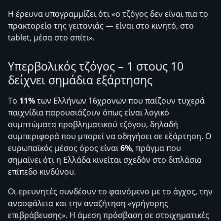
Η έρευνα υπογραμμίζει ότι «ο τζόγος δεν είναι πια το
πρακτορείο της γειτονιάς — είναι στο κινητό, στο
tablet, μέσα στο σπίτι».
Υπερβολικός τζόγος – 1 στους 10
δείχνει σημάδια εξάρτησης
Το
11%
των Ελλήνων 16χρονων που παίζουν τυχερά
παιχνίδια παρουσιάζουν όπως είναι λογικό
συμπτώματα προβληματικού τζόγου, δηλαδή
συμπεριφορά που μπορεί να οδηγήσει σε εξάρτηση. Ο
ευρωπαϊκός μέσος όρος είναι
6%
, πράγμα που
σημαίνει ότι η Ελλάδα κινείται σχεδόν στο διπλάσιο
επίπεδο κινδύνου.
Οι ερευνητές συνδέουν το φαινόμενο με το άγχος, την
ανασφάλεια και την αναζήτηση «γρήγορης
επιβράβευσης». Η άμεση πρόσβαση σε στοιχηματικές