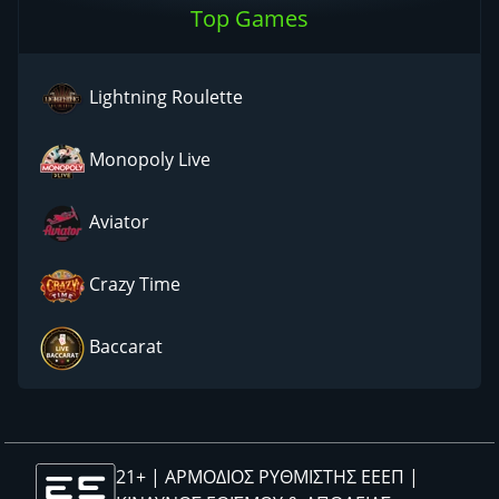
Top Games
Lightning Roulette
Monopoly Live
Aviator
Crazy Time
Baccarat
21+ | ΑΡΜΟΔΙΟΣ ΡΥΘΜΙΣΤΗΣ ΕΕΕΠ |