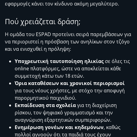
εφαρμογές κάνει τον κίνδυνο ακόμη μεγαλύτερο.
Πού χρειάζεται δράση;
Η ομάδα του ESPAD προτείνει σειρά παρεμβάσεων για
να περιοριστεί η πρόσβαση των ανηλίκων στον τζόγο
και να ενισχυθεί η πρόληψη:
Υποχρεωτική ταυτοποίηση ηλικίας
σε όλες τις
online πλατφόρμες, ώστε να αποκλείεται κάθε
συμμετοχή κάτω των 18 ετών.
Όρια καταθέσεων και χρονικοί περιορισμοί
για τους νέους χρήστες, με στόχο την αποφυγή
παρορμητικού παιχνιδιού.
Εκπαίδευση στα σχολεία
για τη διαχείριση
ρίσκου, τον ψηφιακό γραμματισμό και την
αναγνώριση εξαρτητικών συμπεριφορών.
Ενημέρωση γονέων και κηδεμόνων
, καθώς
πολλοί αγνοούν ότι τα παιδιά τους έχουν