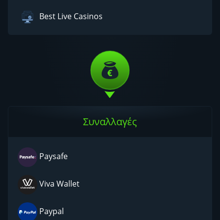
Best Live Casinos
Συναλλαγές
Paysafe
Viva Wallet
Paypal