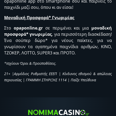
opaponline app στο smartphone σου και παίρνεις το
παιχνίδι μαζί σου, όπου κι αν είσαι!
Μοναδική Προσφορά* Γνωριμίας
Στο
opaponline.gr
σε περιμένει και μια
μοναδική
προσφορά* γνωριμίας
, για περισσότερη διασκέδαση!
Ένα σούπερ δώρο* για νέους παίκτες, για να
γνωρίσουν τα αγαπημένα παιχνίδια αριθμών, ΚΙΝΟ,
ΤΖΟΚΕΡ, ΛΟΤΤΟ, SUPER3 και ΠΡΟΤΟ.
*Ισχύουν Όροι & Προϋποθέσεις.
21+ |Αρμόδιος Ρυθμιστής ΕΕΕΠ | Κίνδυνος εθισμού & απώλειας
περιουσίας | ΓΡΑΜΜΗ ΣΤΗΡΙΞΗΣ 1114 | Παίξε Υπεύθυνα