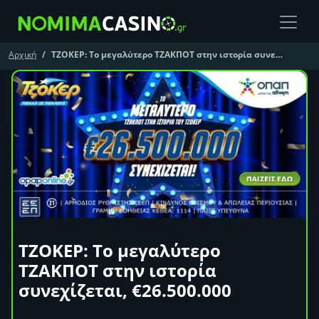
Αρχική
ΤΖΟΚΕΡ: Το μεγαλύτερο ΤΖΑΚΠΟΤ στην ιστορία συνεχίζεται, €26.500.000
ΤΖΟΚΕΡ: Το μεγαλύτερο
ΤΖΑΚΠΟΤ στην ιστορία
συνεχίζεται, €26.500.000