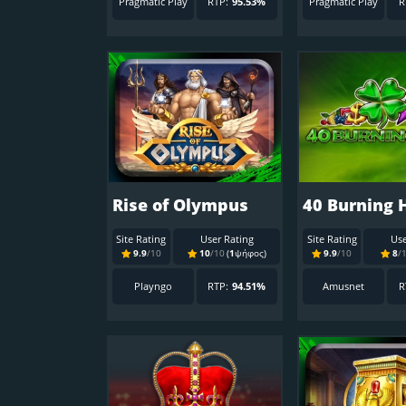
Pragmatic Play
RTP:
95.53%
Pragmatic Play
R
Rise of Olympus
40 Burning 
Site Rating
User Rating
Site Rating
Use
9.9
/10
10
/10
(
1
ψήφος)
9.9
/10
8
/
Playngo
RTP:
94.51%
Amusnet
R