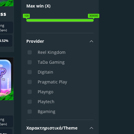
Max win (X)
ss
100
300000
ing
ήφοι)
Provider
4.52%
Reel Kingdom
TaDa Gaming
Digitain
Pragmatic Play
Playngo
Playtech
Bgaming
ing
Relax Gaming
ήφοι)
Χαρακτηριστικά/Theme
Yggdrasil