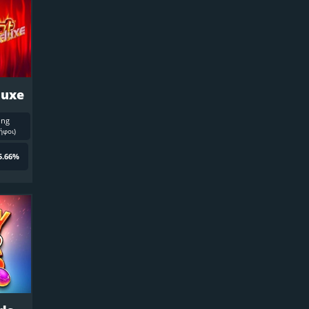
Αυτόχθονες της Αμερικής
Microgaming
Επιστήμη
Alchemy Gaming
Τέρατα
Fugaso
Βαμπίρ
Real Dealer
luxe
Τσίρκο
Games Global
ing
Ζώδια
ήφοι)
Felix Gaming
Διαμάντια
5.66%
Print Studios
Ποδόσφαιρο
Ash Gaming
Φάρμα
Bullshark Games
Βιβλία
SpinPlay Games
Τζόκερ
Leap
Leprechauns
Worldmatch
3D
RTG (Realtime Gaming)