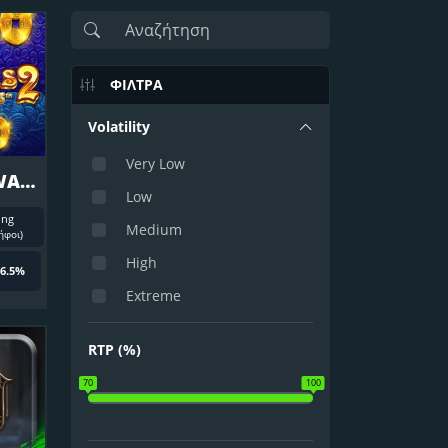
ΦΙΛΤΡΑ
Volatility
Very Low
5 LIONS MEGAWAYS 2
Low
ing
Medium
ήφοι)
High
96.5%
Extreme
RTP (%)
70
100