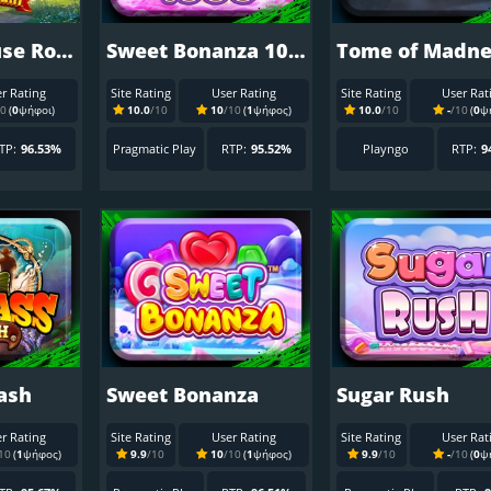
The Dog House Royal Hunt
Sweet Bonanza 1000
Tome of Madne
r Rating
Site Rating
User Rating
Site Rating
User Rat
10
(
0
ψήφοι)
10.0
/10
10
/10
(
1
ψήφος)
10.0
/10
-
/10
(
0
ψ
TP:
96.53%
Pragmatic Play
RTP:
95.52%
Playngo
RTP:
9
lash
Sweet Bonanza
Sugar Rush
r Rating
Site Rating
User Rating
Site Rating
User Rat
10
(
1
ψήφος)
9.9
/10
10
/10
(
1
ψήφος)
9.9
/10
-
/10
(
0
ψ