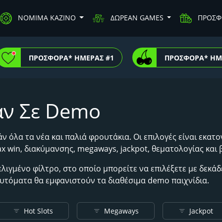
NOMIMA KAZINO
ΔΩΡΕΑΝ GAMES
ΠΡΟΣΦ
ΠΡΟΣΦΟΡΑ* ΗΜΕΡΑΣ #1
ΠΡΟΣΦΟΡΑ* ΗΜ
άν Σε Demo
ν όλα τα νέα και παλιά φρουτάκια. Οι επιλογές είναι εκα
x win, διακύμανσης, megaways, jackpot, θεματολογίας και
λιγμένο φίλτρο, στο οποίο μπορείτε να επιλέξετε με δεκά
 αυτόματα θα εμφανιστούν τα διαθέσιμα demo παιχνίδια.
Hot Slots
Megaways
Jackpot