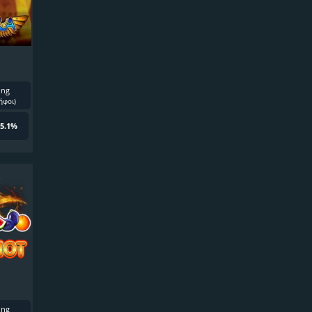
Synot
Aztecs
Infinity Dragon Studios
Τρόμου
Armadillo Studios
Δράκοι
Merkur Gaming
Εξερευνητές
ing
Amusnet
ήφοι)
Θεοί
Reel Play
95.1%
Παραλία
Isoftbet
Μουσική
Endorphina
Πειρατές
Greentube
Vikings
Push Gaming
Μυστήριο
Amatic
Ρομαντισμός
Switch Studios
Μέλλον
Stormcraft Studios
Μεσαίωνας
JFTW
ing