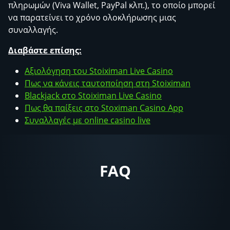
πληρωμών (Viva Wallet, PayPal κλπ.), το οποίο μπορεί
να παρατείνει το χρόνο ολοκλήρωσης μιας
συναλλαγής.
Διαβάστε επίσης:
Αξιολόγηση του Stoiximan Live Casino
Πως να κάνεις ταυτοποίηση στη Stoiximan
Blackjack στο Stoiximan Live Casino
Πως θα παίξεις στο Stoximan Casino App
Συναλλαγές με online casino live
FAQ