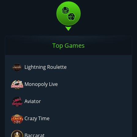
Top Games
Lightning Roulette
Monopoly Live
Aviator
Crazy Time
Baccarat