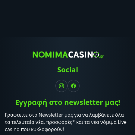
Social
Εγγραφή στο newsletter μας!
Γραφτείτε στο Newsletter μας για να λαμβάνετε όλα
τα τελευταία νέα, προσφορές* και τα νέα νόμιμα Live
casino που κυκλοφορούν!