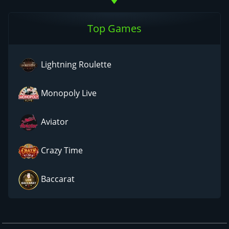
Top Games
Lightning Roulette
Monopoly Live
Aviator
Crazy Time
Baccarat