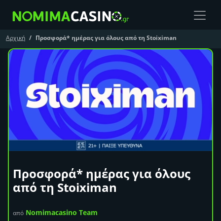
Αρχική
Προσφορά* ημέρας για όλους από τη Stoiximan
Προσφορά* ημέρας για όλους
από τη Stoiximan
Nomimacasino Team
από