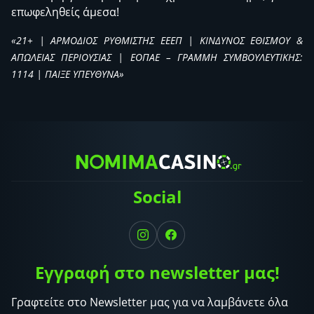
επωφεληθείς άμεσα!
«21+ | ΑΡΜΟΔΙΟΣ ΡΥΘΜΙΣΤΗΣ ΕΕΕΠ | ΚΙΝΔΥΝΟΣ ΕΘΙΣΜΟΥ &
ΑΠΩΛΕΙΑΣ ΠΕΡΙΟΥΣΙΑΣ | ΕΟΠΑΕ – ΓΡΑΜΜΗ ΣΥΜΒΟΥΛΕΥΤΙΚΗΣ:
1114 | ΠΑΙΞΕ ΥΠΕΥΘΥΝΑ»
Social
Εγγραφή στο newsletter μας!
Γραφτείτε στο Newsletter μας για να λαμβάνετε όλα