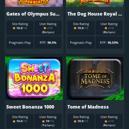
Gates of Olympus Super Scatter
The Dog House Royal Hunt
Site Rating
User Rating
Site Rating
User Rating
10.0
/10
-
/10
10.0
/10
-
/10
(
0
ψήφοι)
(
0
ψήφοι)
Pragmatic Play
RTP:
96.5%
Pragmatic Play
RTP:
96.53%
Sweet Bonanza 1000
Tome of Madness
Site Rating
User Rating
Site Rating
User Rating
10.0
/10
10
/10
10.0
/10
-
/10
(
1
ψήφος)
(
0
ψήφοι)