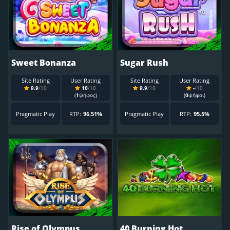
Sweet Bonanza
Sugar Rush
Site Rating
User Rating
Site Rating
User Rating
9.9
/10
10
/10
9.9
/10
-
/10
(
1
ψήφος)
(
0
ψήφοι)
Pragmatic Play
RTP:
96.51%
Pragmatic Play
RTP:
95.5%
Rise of Olympus
40 Burning Hot