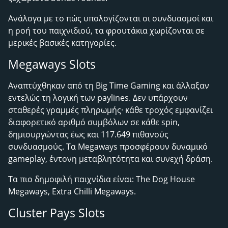
Ανάλογα με το πώς υπολογίζονται οι συνδυασμοί και
η ροή του παιχνιδιού, τα φρουτάκια χωρίζονται σε
μερικές βασικές κατηγορίες.
Megaways Slots
Αναπτύχθηκαν από τη Big Time Gaming και άλλαξαν
εντελώς τη λογική των paylines. Δεν υπάρχουν
σταθερές γραμμές πληρωμής· κάθε τροχός εμφανίζει
διαφορετικό αριθμό συμβόλων σε κάθε spin,
δημιουργώντας έως και 117.649 πιθανούς
συνδυασμούς. Τα Megaways προσφέρουν δυναμικό
gameplay, έντονη μεταβλητότητα και συνεχή δράση.
Τα πιο δημοφιλή παιχνίδια είναι: The Dog House
Megaways, Extra Chilli Megaways.
Cluster Pays Slots