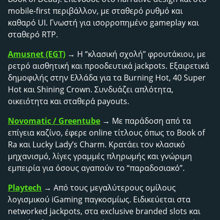
mobile-first περιβάλλον, με σταθερό ρυθμό και
καθαρό UI. Γνωστή για ισορροπημένο gameplay και
σταθερό RTP.
Amusnet (EGT)
→ Η “κλασική σχολή” φρουτάκιου, με
ρετρό αισθητική και προοδευτικά jackpots. Εξαιρετικά
δημοφιλής στην Ελλάδα για τα Burning Hot, 40 Super
Hot και Shining Crown. Συνδυάζει απλότητα,
οικειότητα και σταθερά payouts.
Novomatic / Greentube
→ Με παράδοση από τα
επίγεια καζίνο, έφερε online τίτλους όπως το Book of
Ra και Lucky Lady’s Charm. Κρατάει τον κλασικό
μηχανισμό, λίγες γραμμές πληρωμής και γνώριμη
εμπειρία για όσους αγαπούν το “παραδοσιακό”.
Playtech
→ Από τους μεγαλύτερους ομίλους
λογισμικού iGaming παγκοσμίως. Ειδικεύεται στα
networked jackpots, στα exclusive branded slots και