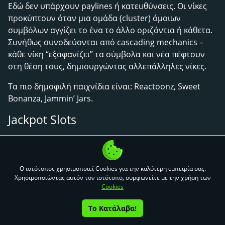
Εδώ δεν υπάρχουν paylines ή κατευθύνσεις. Οι νίκες
προκύπτουν όταν μια ομάδα (cluster) όμοιων
συμβόλων αγγίζει το ένα το άλλο οριζόντια ή κάθετα.
Συνήθως συνοδεύονται από cascading mechanics –
κάθε νίκη “εξαφανίζει” τα σύμβολα και νέα πέφτουν
στη θέση τους, δημιουργώντας αλλεπάλληλες νίκες.
Τα πιο δημοφιλή παιχνίδια είναι: Reactoonz, Sweet
Bonanza, Jammin’ Jars.
Jackpot Slots
Η πιο διαχρονική κατηγορία. Κάθε ποντάρισμα
συνεισφέρει σε ένα progressive jackpot pool, το οποίο
αυξάνεται όσο περισσότεροι παίκτες συμμετέχουν. Το
Ο ιστότοπος χρησιμοποιεί Cookies για την καλύτερη εμπειρία σας.
μεγάλο έπαθλο μπορεί να ενεργοποιηθεί τυχαία ή
Χρησιμοποιώντας αυτόν τον ιστότοπο, συμφωνείτε με την χρήση των
Cookies
μέσα από ειδικό γύρο.
Τα πιο δημοφιλή παιχνίδια είναι: Age of the Gods,
Το Κατάλαβα!
ΔΩΡΟ* 1
ΔΩΡΟ* 2
ΔΩΡΟ* 3
ΔΩΡΟ* 4
Mega Moolah, Divine Fortune.