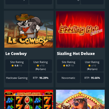
Le Cowboy
Sizzling Hot Deluxe
Site Rating
User Rating
Site Rating
User Rating
9.8
/10
-
/10
9.7
/10
-
/10
(
0
ψήφοι)
(
0
ψήφοι)
Hacksaw Gaming
RTP:
96.28%
Novomatic
RTP:
95.66%