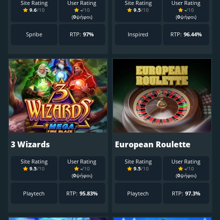
Site Rating
User Rating
Site Rating
User Rating
9.6
/10
-
/10
9.5
/10
-
/10
(
0
ψήφοι)
(
0
ψήφοι)
Spribe
RTP:
97%
Inspired
RTP:
96.44%
3 Wizards
European Roulette
Site Rating
User Rating
Site Rating
User Rating
9.5
/10
-
/10
9.5
/10
-
/10
(
0
ψήφοι)
(
0
ψήφοι)
Playtech
RTP:
95.83%
Playtech
RTP:
97.3%