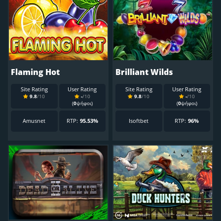
Flaming Hot
Brilliant Wilds
Site Rating
User Rating
Site Rating
User Rating
9.8
/10
-
/10
9.8
/10
-
/10
(
0
ψήφοι)
(
0
ψήφοι)
Amusnet
RTP:
95.53%
Isoftbet
RTP:
96%