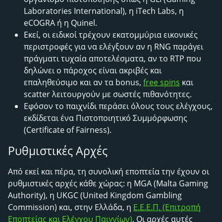
Laboratories International), η iTech Labs, η
eCOGRA ή η Quinel.
Εκεί, οι ειδικοί τρέχουν εκατομμύρια εικονικές
περιστροφές για να ελέγξουν αν η RNG παράγει
πράγματι τυχαία αποτελέσματα, αν το RTP που
δηλώνει ο πάροχος είναι ακριβές και
επαληθεύσιμο και αν τα bonus,
free spins
και
scatter λειτουργούν με σωστές πιθανότητες.
Εφόσον το παιχνίδι περάσει όλους τους ελέγχους,
εκδίδεται ένα Πιστοποιητικό Συμμόρφωσης
(Certificate of Fairness).
Ρυθμιστικές Αρχές
Από εκεί και πέρα, τη συνολική εποπτεία την έχουν οι
ρυθμιστικές αρχές κάθε χώρας: η MGA (Malta Gaming
Authority), η UKGC (United Kingdom Gambling
Commission) και, στην Ελλάδα, η
Ε.Ε.Ε.Π. (Επιτροπή
Εποπτείας και Ελέγχου Παιγνίων)
. Οι αρχές αυτές