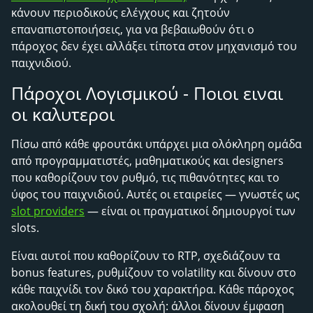
κάνουν περιοδικούς ελέγχους και ζητούν
επαναπιστοποιήσεις, για να βεβαιωθούν ότι ο
πάροχος δεν έχει αλλάξει τίποτα στον μηχανισμό του
παιχνιδιού.
Πάροχοι Λογισμικού - Ποιοι ειναι
οι καλυτεροι
Πίσω από κάθε φρουτάκι υπάρχει μια ολόκληρη ομάδα
από προγραμματιστές, μαθηματικούς και designers
που καθορίζουν τον ρυθμό, τις πιθανότητες και το
ύφος του παιχνιδιού. Αυτές οι εταιρείες — γνωστές ως
slot providers
— είναι οι πραγματικοί δημιουργοί των
slots.
Είναι αυτοί που καθορίζουν το RTP, σχεδιάζουν τα
bonus features, ρυθμίζουν το volatility και δίνουν στο
κάθε παιχνίδι τον δικό του χαρακτήρα. Κάθε πάροχος
ακολουθεί τη δική του σχολή: άλλοι δίνουν έμφαση