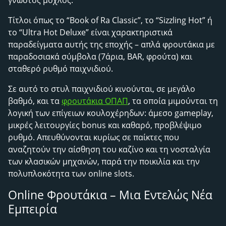
γνωστός μοχλός.
Τίτλοι όπως το “Book of Ra Classic”, το “Sizzling Hot” ή
το “Ultra Hot Deluxe” είναι χαρακτηριστικά
παραδείγματα αυτής της εποχής – απλά φρουτάκια με
παραδοσιακά σύμβολα (7άρια, BAR, φρούτα) και
σταθερό ρυθμό παιχνιδιού.
Σε αυτό το στυλ παιχνιδιού κινούνται, σε μεγάλο
βαθμό, και τα
φρουτάκια ΟΠΑΠ
, τα οποία μιμούνται τη
λογική των επίγειων κουλοχέρηδων: άμεσο gameplay,
μικρές λειτουργίες bonus και καθαρό, προβλέψιμο
ρυθμό. Απευθύνονται κυρίως σε παίκτες που
αναζητούν την αίσθηση του καζίνο και τη νοσταλγία
των κλασικών μηχανών, παρά την ποικιλία και την
πολυπλοκότητα των online slots.
Online Φρουτάκια – Μια Εντελώς Νέα
Εμπειρία