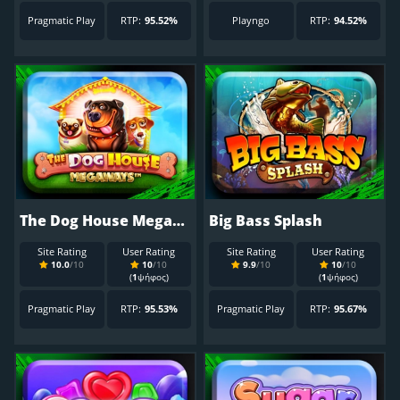
Pragmatic Play
RTP:
95.52%
Playngo
RTP:
94.52%
The Dog House Megaways
Big Bass Splash
Site Rating
User Rating
Site Rating
User Rating
10.0
/10
10
/10
9.9
/10
10
/10
(
1
ψήφος)
(
1
ψήφος)
Pragmatic Play
RTP:
95.53%
Pragmatic Play
RTP:
95.67%