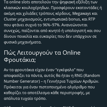
Τα online slots αποτελούν την ψηφιακή εξέλιξη των
κλασικών κουλοχέρηδων. Προσφέρουν εκατοντάδες ή
ακόμη και χιλιάδες τρόπους κέρδους, Megaways και
Cluster μηχανισμούς, εντυπωσιακά bonus, και RTP
που φτάνει συχνά το 96%–97%. Ανανεώνονται
συνεχώς, παίζονται από κινητό ή υπολογιστή και σου
δίνουν ποικιλία και ευκαιρίες που δεν υπάρχουν σε
φυσικά μηχανήματα.
Πώς Λειτουργούν τα Online
Φρουτάκια;
Αν τα φρουτάκια είχαν έναν “εγκέφαλο” που
αποφασίζει τα πάντα, αυτός θα ήταν η RNG (Random
Number Generator) – η Γεννήτρια Τυχαίων Αριθμών.
Πρόκειται για έναν πιστοποιημένο αλγόριθμο που
καθορίζει το αποτέλεσμα κάθε περιστροφής, με
απόλυτα τυχαίο τρόπο.