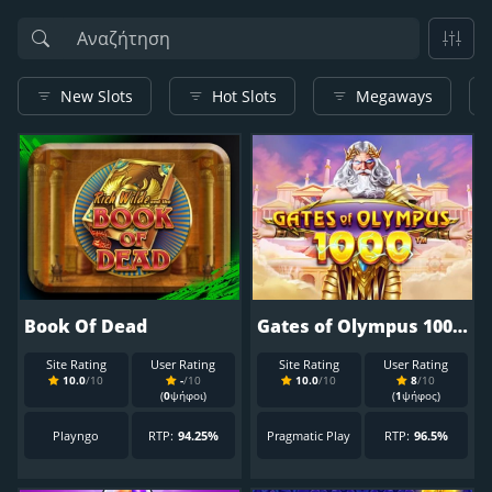
New Slots
Hot Slots
Megaways
Book Of Dead
Gates of Olympus 1000 Demo
Site Rating
User Rating
Site Rating
User Rating
10.0
/10
-
/10
10.0
/10
8
/10
(
0
ψήφοι)
(
1
ψήφος)
Playngo
RTP:
94.25%
Pragmatic Play
RTP:
96.5%