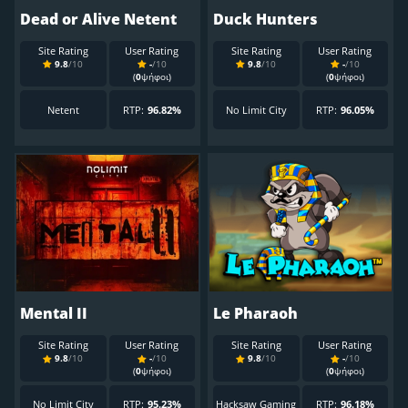
Dead or Alive Netent
Duck Hunters
Site Rating
User Rating
Site Rating
User Rating
9.8
/10
-
/10
9.8
/10
-
/10
(
0
ψήφοι)
(
0
ψήφοι)
Netent
RTP:
96.82%
No Limit City
RTP:
96.05%
Mental II
Le Pharaoh
Site Rating
User Rating
Site Rating
User Rating
9.8
/10
-
/10
9.8
/10
-
/10
(
0
ψήφοι)
(
0
ψήφοι)
No Limit City
RTP:
95.23%
Hacksaw Gaming
RTP:
96.18%