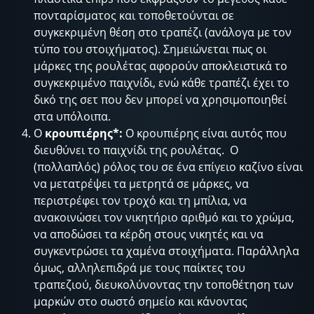
πονταρίσματος και τοποθετούνται σε
συγκεκριμένη θέση στο τραπέζι (ανάλογα με τον
τύπο του στοιχήματος). Σημειώνεται πως οι
μάρκες της ρουλέτας αφορούν αποκλειστικά το
συγκεκριμένο παιχνίδι, ενώ κάθε τραπέζι έχει το
δικό της σετ που δεν μπορεί να χρησιμοποιηθεί
στα υπόλοιπα.
Ο
κρουπιέρης*:
O κρουπιέρης είναι αυτός που
διευθύνει το παιχνίδι της ρουλέτας. Ο
(πολλαπλός) ρόλος του σε ένα επίγειο καζίνο είναι
να μετατρέψει τα μετρητά σε μάρκες, να
περιστρέφει τον τροχό και τη μπίλια, να
ανακοινώσει τον νικητήριο αριθμό και το χρώμα,
να αποδώσει τα κέρδη στους νικητές και να
συγκεντρώσει τα χαμένα στοιχήματα. Παράλληλα
όμως, αλληλεπιδρά με τους παίκτες του
τραπεζιού, διευκολύνοντας την τοποθέτηση των
μαρκών στο σωστό σημείο και κάνοντας