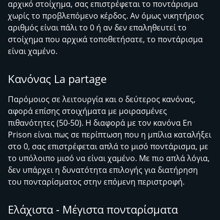
αρχικό στοίχημα, σας επιστρέφεται το ποντάρισμα
χωρίς το προβλεπόμενο κέρδος. Αν όμως νικητήριος
αριθμός είναι πάλι το 0 ή αν δεν επαληθευτεί το
στοίχημα που αρχικά τοποθετήσατε, το ποντάρισμα
είναι χαμένο.
Κανόνας La partage
Παρόμοιος σε λειτουργία και ο δεύτερος κανόνας,
αφορά επίσης στοιχήματα με μοιρασμένες
πιθανότητες (50-50). Η διαφορά με τον κανόνα En
Prison είναι πως σε περίπτωση που η μπίλια καταλήξει
στο 0, σας επιστρέφεται απλά το μισό ποντάρισμα, με
το υπόλοιπο μισό να είναι χαμένο. Με πιο απλά λόγια,
δεν υπάρχει η δυνατότητα επιλογής για διατήρηση
του πονταρίσματος στην επόμενη περιστροφή.
Ελάχιστα - Μέγιστα πονταρίσματα