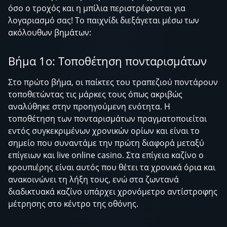
όσο ο τροχός και η μπίλια περιστρέφονται για
λογαριασμό σας! Το παιχνίδι διεξάγεται μέσω των
ακόλουθων βημάτων:
Βήμα 1ο: Τοποθέτηση πονταρισμάτων
Στο πρώτο βήμα, οι παίκτες του τραπεζιού ποντάρουν
τοποθετώντας τις μάρκες τους όπως ακριβώς
αναλύθηκε στην προηγούμενη ενότητα. Η
τοποθέτηση των πονταρισμάτων πραγματοποιείται
εντός συγκεκριμένων χρονικών ορίων και είναι το
σημείο που συναντάμε την πρώτη διαφορά μεταξύ
επίγειων και live online casino. Στα επίγεια καζίνο ο
κρουπιέρης είναι αυτός που θέτει τα χρονικά όρια και
ανακοινώνει τη λήξη τους, ενώ στα ζωντανά
διαδικτυακά καζίνο υπάρχει χρονόμετρο αντίστροφης
μέτρησης στο κέντρο της οθόνης.