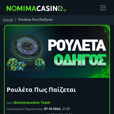
Αρχική
Ρουλέτα Πως Παίζεται
Ρουλέτα Πως Παίζεται
Nomimacasino Team
από
Ημερομηνία δημοσίευσης
07-10-2024,
21:05