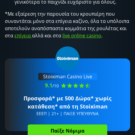
γενικότερα το παιχνίδι ευχάριστο για όλους.
*Με εξαίρεση την παρουσία του κρουπιέρη που
συναντάται μόνο στα επίγεια καζίνο, όλα τα υπόλοιπα
αποτελούν αναπόσπαστα κομμάτια της ρουλέτας και
στα
επίγεια
αλλά και στα
live online casino
.
Stoiximan Casino Live
9.1
/10
Προσφορά* με 500 Δώρα* χωρίς
κατάθεση* από τη Stoiximan
ΕΕΕΠ | 21+ | ΠΑΙΞΕ ΥΠΕΥΘΥΝΑ
Παίξε Νόμιμα