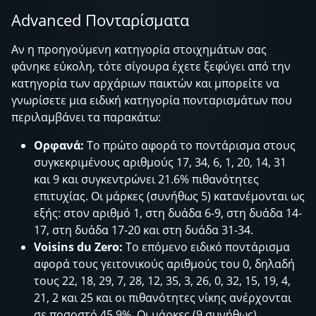
Advanced Πονταρίσματα
Αν η προηγούμενη κατηγορία στοιχημάτων σας
φάνηκε εύκολη, τότε σίγουρα έχετε ξεφύγει από την
κατηγορία των αρχάριων παικτών και μπορείτε να
γνωρίσετε μια ειδική κατηγορία πονταρισμάτων που
περιλαμβάνει τα παρακάτω:
Ορφανά:
Το πρώτο αφορά το ποντάρισμα στους
συγκεκριμένους αριθμούς 17, 34, 6, 1, 20, 14, 31
και 9 και συγκεντρώνει 21.6% πιθανότητες
επιτυχίας. Οι μάρκες (συνήθως 5) κατανέμονται ως
εξής: στον αριθμό 1, στη δυάδα 6-9, στη δυάδα 14-
17, στη δυάδα 17-20 και στη δυάδα 31-34.
Voisins du Zero:
Το επόμενο ειδικό ποντάρισμα
αφορά τους γειτονικούς αριθμούς του 0, δηλαδή
τους 22, 18, 29, 7, 28, 12, 35, 3, 26, 0, 32, 15, 19, 4,
21, 2 και 25 και οι πιθανότητες νίκης ανέρχονται
σε ποσοστό 45.9%. Οι μάρκες (9 συνήθως)