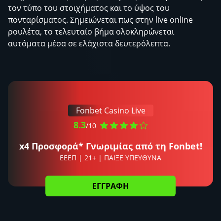
τον τύπο του στοιχήματος και το ύψος του
πονταρίσματος. Σημειώνεται πως στην live online
ρουλέτα, το τελευταίο βήμα ολοκληρώνεται
αυτόματα μέσα σε ελάχιστα δευτερόλεπτα.
Fonbet Casino Live
8.3
/10
x4 Προσφορά* Γνωριμίας από τη Fonbet!
ΕΕΕΠ | 21+ | ΠΑΙΞΕ ΥΠΕΥΘΥΝΑ
ΕΓΓΡΑΦΗ