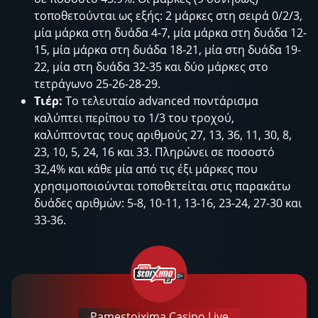
τοποθετούνται ως εξής: 2 μάρκες στη σειρά 0/2/3,
μία μάρκα στη δυάδα 4-7, μία μάρκα στη δυάδα 12-
15, μία μάρκα στη δυάδα 18-21, μία στη δυάδα 19-
22, μία στη δυάδα 32-35 και δύο μάρκες στο
τετράγωνο 25-26-28-29.
Τιέρ:
Το τελευταίο advanced ποντάρισμα
καλύπτει περίπου το 1/3 του τροχού,
καλύπτοντας τους αριθμούς 27, 13, 36, 11, 30, 8,
23, 10, 5, 24, 16 και 33. Πληρώνει σε ποσοστό
32,4% και κάθε μία από τις έξι μάρκες που
χρησιμοποιούνται τοποθετείται στις παρακάτω
δυάδες αριθμών: 5-8, 10-11, 13-16, 23-24, 27-30 και
33-36.
Pamestoixima Casino Live