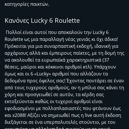
κατηγορίες παικτών.
Κανόνες Lucky 6 Roulette
Πολλοί είναι αυτοί που αποκαλούν την Lucky 6
Roulette ως μια παραλλαγή νέας γενιάς κι όχι άδικα!
Πρόκειται για μια συναρπαστική εκδοχή, ιδανική για
αρχάριους αλλά και έμπειρους παίκτες, με τη δομή της
να ακολουθεί τα ευρωπαϊκά χαρακτηριστικά (37
θέσεις, μαύροι και κόκκινοι αριθμοί κτλ). Υπάρχουν
όμως και οι 6 «Lucky» αριθμοί που αλλάζουν τα
δεδομένα προς όφελος σας! Έχοντας ποντάρει σε έναν
από τους τυχερούς αριθμούς, αν η μπίλια σας κάνει τη
χάρη και προσγειωθεί σε αυτόν, τα κέρδη σας
εκτοξεύονται καθώς οι τυχεροί αριθμοί είναι
εφοδιασμένοι με πολλαπλασιαστές που φτάνουν έως
και x2088! Αξίζει να σημειωθεί πως η live αυτή έκδοση
διεξάγεται σε ένα υπερπολυτελές στούντιο, με τον