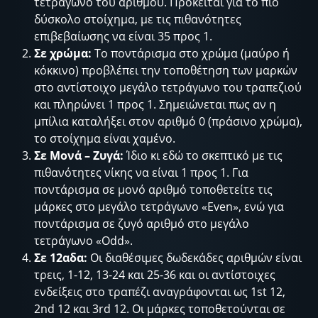
τετράγωνο του αριθμού. Πρόκειται για το πιο
δύσκολο στοίχημα, με τις πιθανότητες
επιβεβαίωσης να είναι 35 προς 1.
Σε χρώμα:
Το ποντάρισμα στο χρώμα (μαύρο ή
κόκκινο) προβλέπει την τοποθέτηση των μαρκών
στο αντίστοιχο μεγάλο τετράγωνο του τραπεζιού
και πληρώνει 1 προς 1. Σημειώνεται πως αν η
μπίλια καταλήξει στον αριθμό 0 (πράσινο χρώμα),
το στοίχημα είναι χαμένο.
Σε Μονά – Ζυγά:
Ίδιο κι εδώ το σκεπτικό με τις
πιθανότητες νίκης να είναι 1 προς 1. Για
ποντάρισμα σε μονό αριθμό τοποθετείτε τις
μάρκες στο μεγάλο τετράγωνο «Even», ενώ για
ποντάρισμα σε ζυγό αριθμό στο μεγάλο
τετράγωνο «Odd».
Σε 12αδα:
Οι διαθέσιμες δωδεκάδες αριθμών είναι
τρεις, 1-12, 13-24 και 25-36 και οι αντίστοιχες
ενδείξεις στο τραπέζι αναγράφονται ως 1st 12,
2nd 12 και 3rd 12. Οι μάρκες τοποθετούνται σε