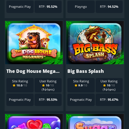
Pragmatic Play
RTP:
95.52%
Playngo
RTP:
94.52%
The Dog House Megaways
Big Bass Splash
Site Rating
User Rating
Site Rating
User Rating
10.0
/10
10
/10
9.9
/10
10
/10
(
1
ψήφος)
(
1
ψήφος)
Pragmatic Play
RTP:
95.53%
Pragmatic Play
RTP:
95.67%