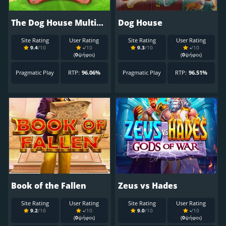
The Dog House Multihold
Dog House
Site Rating
User Rating
Site Rating
User Rating
9.4
/10
-
/10
9.3
/10
-
/10
(
0
ψήφοι)
(
0
ψήφοι)
Pragmatic Play
RTP:
96.06%
Pragmatic Play
RTP:
96.51%
Book of the Fallen
Zeus vs Hades
Site Rating
User Rating
Site Rating
User Rating
9.2
/10
-
/10
9.0
/10
-
/10
(
0
ψήφοι)
(
0
ψήφοι)