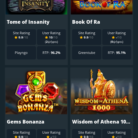
Tome of Insanity
Book Of Ra
Site Rating
User Rating
Site Rating
User Rating
9.9
/10
10
/10
9.9
/10
-
/10
(
2
ψήφοι)
(
0
ψήφοι)
Playngo
RTP:
96.2%
Greentube
RTP:
95.1%
Gems Bonanza
Wisdom of Athena 1000
Site Rating
User Rating
Site Rating
User Rating
9.9
/10
-
/10
9.9
/10
-
/10