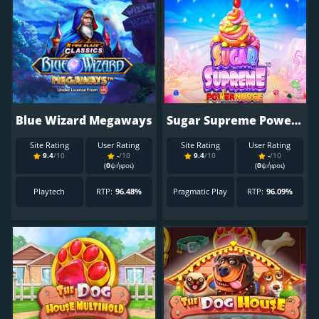
Blue Wizard Megaways
Sugar Supreme Powernudge
Site Rating
User Rating
Site Rating
User Rating
9.4
/10
-
/10
9.4
/10
-
/10
(
0
ψήφοι)
(
0
ψήφοι)
Playtech
RTP:
96.48%
Pragmatic Play
RTP:
96.09%