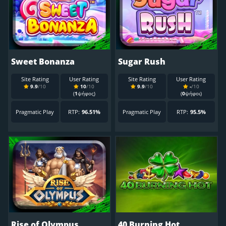
Sweet Bonanza
Sugar Rush
Site Rating
User Rating
Site Rating
User Rating
9.9
/10
10
/10
9.9
/10
-
/10
(
1
ψήφος)
(
0
ψήφοι)
Pragmatic Play
RTP:
96.51%
Pragmatic Play
RTP:
95.5%
Rise of Olympus
40 Burning Hot