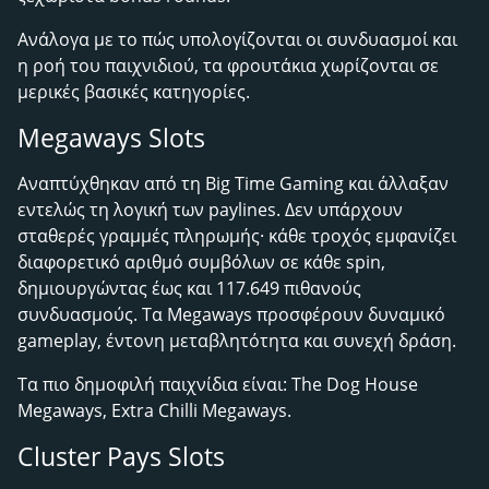
Ανάλογα με το πώς υπολογίζονται οι συνδυασμοί και
η ροή του παιχνιδιού, τα φρουτάκια χωρίζονται σε
μερικές βασικές κατηγορίες.
Megaways Slots
Αναπτύχθηκαν από τη Big Time Gaming και άλλαξαν
εντελώς τη λογική των paylines. Δεν υπάρχουν
σταθερές γραμμές πληρωμής· κάθε τροχός εμφανίζει
διαφορετικό αριθμό συμβόλων σε κάθε spin,
δημιουργώντας έως και 117.649 πιθανούς
συνδυασμούς. Τα Megaways προσφέρουν δυναμικό
gameplay, έντονη μεταβλητότητα και συνεχή δράση.
Τα πιο δημοφιλή παιχνίδια είναι: The Dog House
Megaways, Extra Chilli Megaways.
Cluster Pays Slots