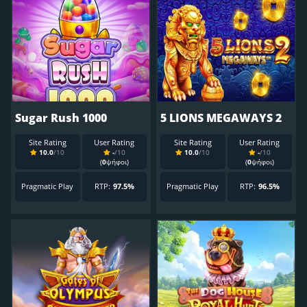
Sugar Rush 1000
5 LIONS MEGAWAYS 2
Site Rating
User Rating
Site Rating
User Rating
10.0
/10
-
/10
10.0
/10
-
/10
(
0
ψήφοι)
(
0
ψήφοι)
Pragmatic Play
RTP:
97.5%
Pragmatic Play
RTP:
96.5%