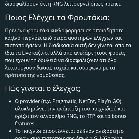
διασφαλίσουν ότι η RNG λειτουργεί όπως πρέπει.
Ποιος Ελέγχει τα Φρουτάκια;
Πριν ένα φρουτάκι κυκλοφορήσει σε οποιοδήποτε
καζίνο, περνάει από σειρά αυστηρών ελέγχων και
πιστοποιήσεων. Η διαδικασία αυτή δεν γίνεται από τα
ίδια τα Live καζίνο, αλλά από ανεξάρτητους φορείς
που έχουν τη δουλειά να διασφαλίζουν ότι όλα
λειτουργούν δίκαια, τυχαία και σύμφωνα με τα
πρότυπα της νομοθεσίας.
Πώς γίνεται ο έλεγχος;
Ο provider (π.χ. Pragmatic, NetEnt, Play’n GO)
ολοκληρώνει την ανάπτυξη του παιχνιδιού και
ορίζει τον αλγόριθμο RNG, το RTP και τα bonus
features.
Το παιχνίδι αποστέλλεται σε έναν ανεξάρτητο
οργανισμό πιστοποίησης όπως η GLI (Gaming