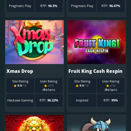
Pragmatic Play
RTP:
96.5%
Pragmatic Play
RTP:
96.07%
Xmas Drop
Fruit King Cash Respin
Site Rating
User Rating
Site Rating
User Rating
9.0
/10
-
/10
9.0
/10
-
/10
(
0
ψήφοι)
(
0
ψήφοι)
Hacksaw Gaming
RTP:
96.22%
Inspired
RTP:
95%