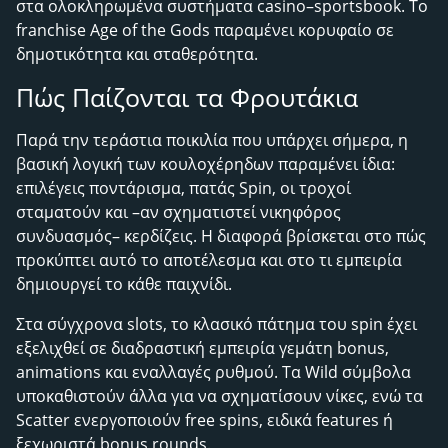
στα ολοκληρωμένα συστήματα casino–sportsbook. Το
franchise Age of the Gods παραμένει κορυφαίο σε
δημοτικότητα και σταθερότητα.
Πώς Παίζονται τα Φρουτάκια
Παρά την τεράστια ποικιλία που υπάρχει σήμερα, η
βασική λογική των κουλοχέρηδων παραμένει ίδια:
επιλέγεις ποντάρισμα, πατάς Spin, οι τροχοί
σταματούν και –αν σχηματιστεί νικηφόρος
συνδυασμός– κερδίζεις. Η διαφορά βρίσκεται στο πώς
προκύπτει αυτό το αποτέλεσμα και στο τι εμπειρία
δημιουργεί το κάθε παιχνίδι.
Στα σύγχρονα slots, το κλασικό πάτημα του spin έχει
εξελιχθεί σε διαδραστική εμπειρία γεμάτη bonus,
animations και εναλλαγές ρυθμού. Τα Wild σύμβολα
υποκαθιστούν άλλα για να σχηματίσουν νίκες, ενώ τα
Scatter ενεργοποιούν free spins, ειδικά features ή
ξεχωριστά bonus rounds.