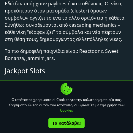
Εδώ δεν υπάρχουν paylines ή κατευθύνσεις. Οι νίκες
προκύπτουν όταν μια ομάδα (cluster) όμοιων
συμβόλων αγγίζει το ένα το άλλο οριζόντια ή κάθετα.
Συνήθως συνοδεύονται από cascading mechanics –
κάθε νίκη “εξαφανίζει” τα σύμβολα και νέα πέφτουν
στη θέση τους, δημιουργώντας αλλεπάλληλες νίκες.
Τα πιο δημοφιλή παιχνίδια είναι: Reactoonz, Sweet
Bonanza, Jammin’ Jars.
Jackpot Slots
Η πιο διαχρονική κατηγορία. Κάθε ποντάρισμα
συνεισφέρει σε ένα progressive jackpot pool, το οποίο
αυξάνεται όσο περισσότεροι παίκτες συμμετέχουν. Το
Ο ιστότοπος χρησιμοποιεί Cookies για την καλύτερη εμπειρία σας.
μεγάλο έπαθλο μπορεί να ενεργοποιηθεί τυχαία ή
Χρησιμοποιώντας αυτόν τον ιστότοπο, συμφωνείτε με την χρήση των
Cookies
μέσα από ειδικό γύρο.
Τα πιο δημοφιλή παιχνίδια είναι: Age of the Gods,
Το Κατάλαβα!
ΔΩΡΟ* 1
ΔΩΡΟ* 2
ΔΩΡΟ* 3
ΔΩΡΟ* 4
Mega Moolah, Divine Fortune.