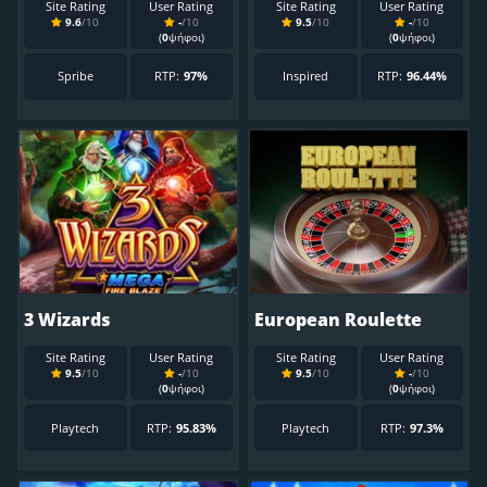
Site Rating
User Rating
Site Rating
User Rating
9.6
/10
-
/10
9.5
/10
-
/10
(
0
ψήφοι)
(
0
ψήφοι)
Spribe
RTP:
97%
Inspired
RTP:
96.44%
3 Wizards
European Roulette
Site Rating
User Rating
Site Rating
User Rating
9.5
/10
-
/10
9.5
/10
-
/10
(
0
ψήφοι)
(
0
ψήφοι)
Playtech
RTP:
95.83%
Playtech
RTP:
97.3%