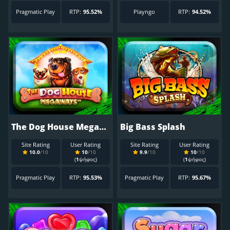
Pragmatic Play
RTP:
95.52%
Playngo
RTP:
94.52%
The Dog House Megaways
Big Bass Splash
Site Rating
User Rating
Site Rating
User Rating
10.0
/10
10
/10
9.9
/10
10
/10
(
1
ψήφος)
(
1
ψήφος)
Pragmatic Play
RTP:
95.53%
Pragmatic Play
RTP:
95.67%