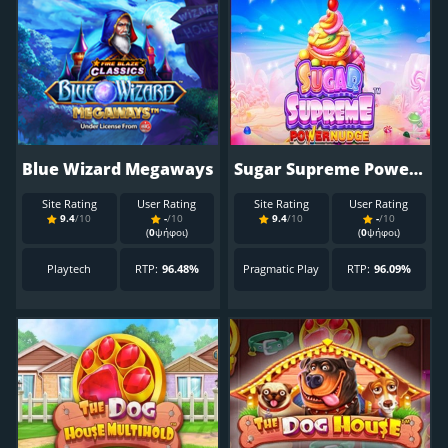
Blue Wizard Megaways
Sugar Supreme Powernudge
Site Rating
User Rating
Site Rating
User Rating
9.4
/10
-
/10
9.4
/10
-
/10
(
0
ψήφοι)
(
0
ψήφοι)
Playtech
RTP:
96.48%
Pragmatic Play
RTP:
96.09%