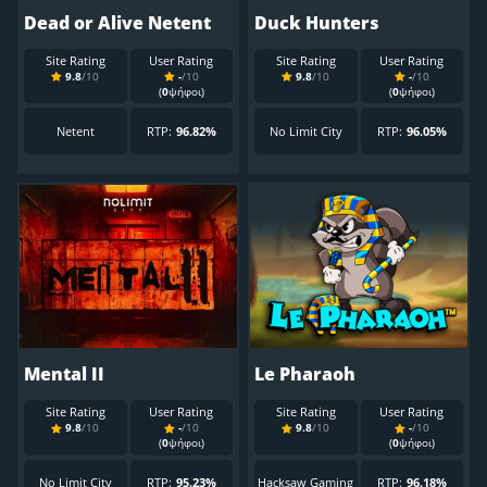
Dead or Alive Netent
Duck Hunters
Site Rating
User Rating
Site Rating
User Rating
9.8
/10
-
/10
9.8
/10
-
/10
(
0
ψήφοι)
(
0
ψήφοι)
Netent
RTP:
96.82%
No Limit City
RTP:
96.05%
Mental II
Le Pharaoh
Site Rating
User Rating
Site Rating
User Rating
9.8
/10
-
/10
9.8
/10
-
/10
(
0
ψήφοι)
(
0
ψήφοι)
No Limit City
RTP:
95.23%
Hacksaw Gaming
RTP:
96.18%