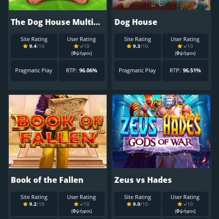
The Dog House Multihold
Dog House
Site Rating
User Rating
Site Rating
User Rating
9.4
/10
-
/10
9.3
/10
-
/10
(
0
ψήφοι)
(
0
ψήφοι)
Pragmatic Play
RTP:
96.06%
Pragmatic Play
RTP:
96.51%
Book of the Fallen
Zeus vs Hades
Site Rating
User Rating
Site Rating
User Rating
9.2
/10
-
/10
9.0
/10
-
/10
(
0
ψήφοι)
(
0
ψήφοι)