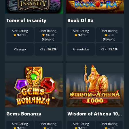
Tome of Insanity
Book Of Ra
Site Rating
User Rating
Site Rating
User Rating
9.9
/10
10
/10
9.9
/10
-
/10
(
2
ψήφοι)
(
0
ψήφοι)
Playngo
RTP:
96.2%
Greentube
RTP:
95.1%
Gems Bonanza
Wisdom of Athena 1000
Site Rating
User Rating
Site Rating
User Rating
9.9
/10
-
/10
9.9
/10
-
/10