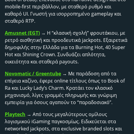
mobile-first περιβάλλον, με σταθερό ρυθμό και
καθαρό UI. Γνωστή για ισορροπημένο gameplay και
σταθερό RTP.
Amusnet (EGT)
→ Η “κλασική σχολή” φρουτάκιου, με
ρετρό αισθητική και προοδευτικά jackpots. Εξαιρετικά
δημοφιλής στην Ελλάδα για τα Burning Hot, 40 Super
Hot και Shining Crown. Συνδυάζει απλότητα,
οικειότητα και σταθερά payouts.
Novomatic / Greentube
→ Με παράδοση από τα
επίγεια καζίνο, έφερε online τίτλους όπως το Book of
Ra και Lucky Lady’s Charm. Κρατάει τον κλασικό
μηχανισμό, λίγες γραμμές πληρωμής και γνώριμη
εμπειρία για όσους αγαπούν το “παραδοσιακό”.
Playtech
→ Από τους μεγαλύτερους ομίλους
λογισμικού iGaming παγκοσμίως. Ειδικεύεται στα
networked jackpots, στα exclusive branded slots και