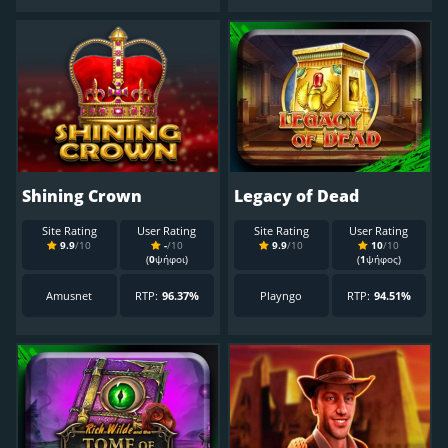
Shining Crown
Legacy of Dead
Site Rating
User Rating
Site Rating
User Rating
9.9
/10
-
/10
9.9
/10
10
/10
(
0
ψήφοι)
(
1
ψήφος)
Amusnet
RTP:
96.37%
Playngo
RTP:
94.51%