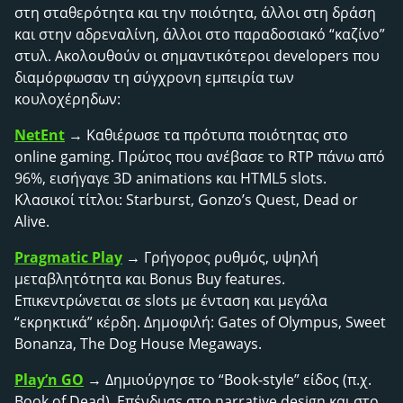
στη σταθερότητα και την ποιότητα, άλλοι στη δράση
και στην αδρεναλίνη, άλλοι στο παραδοσιακό “καζίνο”
στυλ. Ακολουθούν οι σημαντικότεροι developers που
διαμόρφωσαν τη σύγχρονη εμπειρία των
κουλοχέρηδων:
NetEnt
→ Καθιέρωσε τα πρότυπα ποιότητας στο
online gaming. Πρώτος που ανέβασε το RTP πάνω από
96%, εισήγαγε 3D animations και HTML5 slots.
Κλασικοί τίτλοι: Starburst, Gonzo’s Quest, Dead or
Alive.
Pragmatic Play
→ Γρήγορος ρυθμός, υψηλή
μεταβλητότητα και Bonus Buy features.
Επικεντρώνεται σε slots με ένταση και μεγάλα
“εκρηκτικά” κέρδη. Δημοφιλή: Gates of Olympus, Sweet
Bonanza, The Dog House Megaways.
Play’n GO
→ Δημιούργησε το “Book-style” είδος (π.χ.
Book of Dead). Επένδυσε στο narrative design και στο