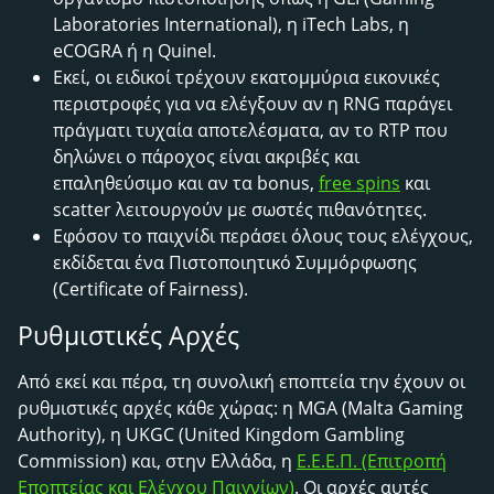
Laboratories International), η iTech Labs, η
eCOGRA ή η Quinel.
Εκεί, οι ειδικοί τρέχουν εκατομμύρια εικονικές
περιστροφές για να ελέγξουν αν η RNG παράγει
πράγματι τυχαία αποτελέσματα, αν το RTP που
δηλώνει ο πάροχος είναι ακριβές και
επαληθεύσιμο και αν τα bonus,
free spins
και
scatter λειτουργούν με σωστές πιθανότητες.
Εφόσον το παιχνίδι περάσει όλους τους ελέγχους,
εκδίδεται ένα Πιστοποιητικό Συμμόρφωσης
(Certificate of Fairness).
Ρυθμιστικές Αρχές
Από εκεί και πέρα, τη συνολική εποπτεία την έχουν οι
ρυθμιστικές αρχές κάθε χώρας: η MGA (Malta Gaming
Authority), η UKGC (United Kingdom Gambling
Commission) και, στην Ελλάδα, η
Ε.Ε.Ε.Π. (Επιτροπή
Εποπτείας και Ελέγχου Παιγνίων)
. Οι αρχές αυτές