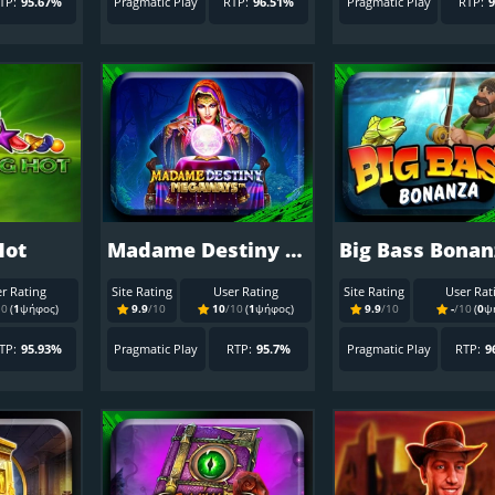
TP:
95.67%
Pragmatic Play
RTP:
96.51%
Pragmatic Play
RTP:
Hot
Madame Destiny Megaways
Big Bass Bonan
r Rating
Site Rating
User Rating
Site Rating
User Rat
10
(
1
ψήφος)
9.9
/10
10
/10
(
1
ψήφος)
9.9
/10
-
/10
(
0
ψ
TP:
95.93%
Pragmatic Play
RTP:
95.7%
Pragmatic Play
RTP:
9