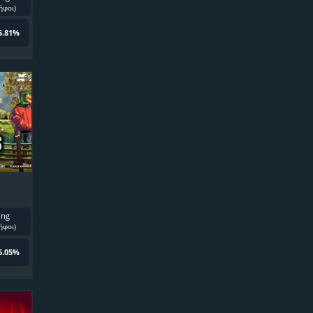
Πάρτυ
ήφοι)
Foxium
Ψάρεμα
5.81%
Betixon
Διάσημοι
OnAir
Μεξικό
Quickspin
Παρωδία
Red Tiger Gaming
Υπερήρωες
Reel Time Gaming
Arctic
Crazy Tooth Studio
Εξόρυξη
High 5
Δεινόσαυροι
Peter & Sons
Εξωγήινοι
ing
Fantasma
ήφοι)
Άγρια Ζωή
BF Games
6.05%
Αγώνες Ταχύτητας
Ezugi
Γλυκά & Ζαχαρωτά
Atomic Lab
Ληστεία
Spinomenal