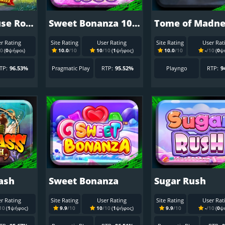
The Dog House Royal Hunt
Sweet Bonanza 1000
Tome of Madne
r Rating
Site Rating
User Rating
Site Rating
User Rat
10
(
0
ψήφοι)
10.0
/10
10
/10
(
1
ψήφος)
10.0
/10
-
/10
(
0
ψ
TP:
96.53%
Pragmatic Play
RTP:
95.52%
Playngo
RTP:
9
lash
Sweet Bonanza
Sugar Rush
r Rating
Site Rating
User Rating
Site Rating
User Rat
10
(
1
ψήφος)
9.9
/10
10
/10
(
1
ψήφος)
9.9
/10
-
/10
(
0
ψ