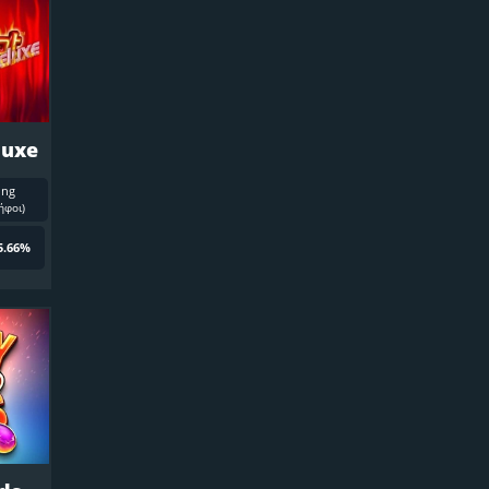
Αυτόχθονες της Αμερικής
Microgaming
Επιστήμη
Alchemy Gaming
Τέρατα
Fugaso
Βαμπίρ
Real Dealer
luxe
Τσίρκο
Games Global
ing
Ζώδια
ήφοι)
Felix Gaming
Διαμάντια
5.66%
Print Studios
Ποδόσφαιρο
Ash Gaming
Φάρμα
Bullshark Games
Βιβλία
SpinPlay Games
Τζόκερ
Leap
Leprechauns
Worldmatch
3D
RTG (Realtime Gaming)