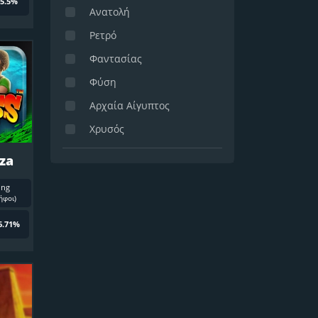
95.5%
Ανατολή
No Limit City
Ρετρό
Hacksaw Gaming
Φαντασίας
Netent
Φύση
ELK
Αρχαία Αίγυπτος
Wazdan
Χρυσός
Big Time Gaming
Ιστορία
EGT (Amusnet)
za
Τηλεόραση
IGT
ing
Ταξίδια
ήφοι)
Betsoft
Φαγητό
6.71%
Novomatic
Ιρλανδία
1X2 Gaming
Αθλήματα
Oryx Gaming
Απόκριες
Golden Coin Studios
Halloween