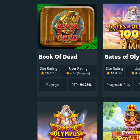
Book Of Dead
Site Rating
User Rating
Site Rating
Use
10.0
/10
-
/10
(
0
ψήφοι)
10.0
/10
8
/
Playngo
RTP:
94.25%
Pragmatic Play