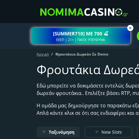
[SUMMER710] ΜΕ 700 🍒
ΕΕΕΠ | 21+ | ΠΑΙΞΕ ΥΠΕΥΘΥΝΑ
Αρχική
Φρουτάκια Δωρεάν Σε Demo
Φρουτάκια Δωρε
Εδώ μπορείτε να δοκιμάσετε εντελώς δωρεά
δωρεάν φρουτάκια.. Επιλέξτε βάσει RTP, ma
Η ομάδα μας δημιούργησε το παρακάτω εξε
Απλά κάντε κλικ σε ότι σας ενδιαφέρει και
Ταξινόμηση
New Slots