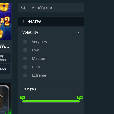
ΦΙΛΤΡΑ
Volatility
Very Low
5 LIONS MEGAWAYS 2
Low
ing
Medium
ήφοι)
High
96.5%
Extreme
RTP (%)
70
100