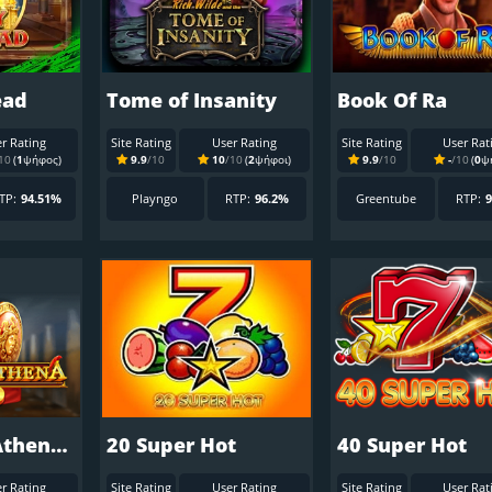
ead
Tome of Insanity
Book Of Ra
r Rating
Site Rating
User Rating
Site Rating
User Rat
10
(
1
ψήφος)
9.9
/10
10
/10
(
2
ψήφοι)
9.9
/10
-
/10
(
0
ψ
TP:
94.51%
Playngo
RTP:
96.2%
Greentube
RTP:
Wisdom of Athena 1000
20 Super Hot
40 Super Hot
r Rating
Site Rating
User Rating
Site Rating
User Rat