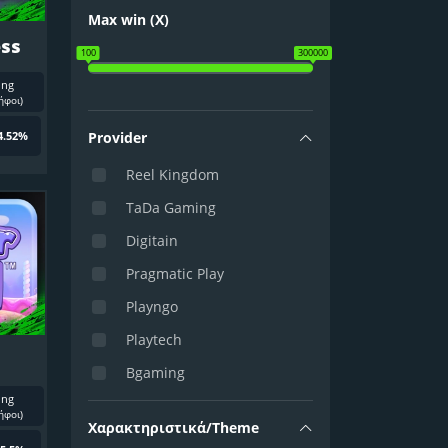
Max win (X)
ss
100
300000
ing
ήφοι)
Provider
4.52%
Reel Kingdom
TaDa Gaming
Digitain
Pragmatic Play
Playngo
Playtech
Bgaming
ing
Relax Gaming
ήφοι)
Χαρακτηριστικά/Theme
Yggdrasil