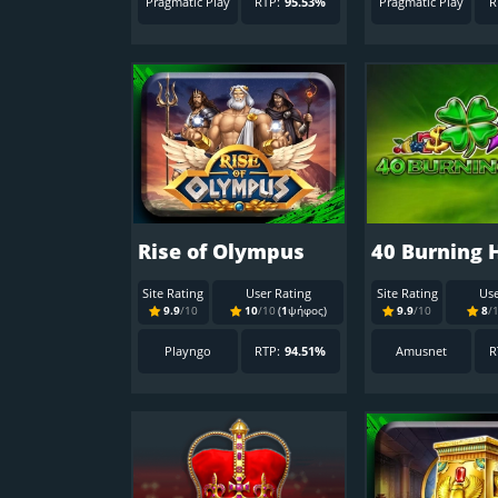
Pragmatic Play
RTP:
95.53%
Pragmatic Play
R
Rise of Olympus
40 Burning 
Site Rating
User Rating
Site Rating
Use
9.9
/10
10
/10
(
1
ψήφος)
9.9
/10
8
/
Playngo
RTP:
94.51%
Amusnet
R