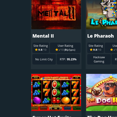
Mental II
Le Pharaoh
Site Rating
User Rating
Site Rating
Use
9.8
/10
-
/10
(
0
ψήφοι)
9.8
/10
-
/
Hacksaw
No Limit City
RTP:
95.23%
R
Gaming