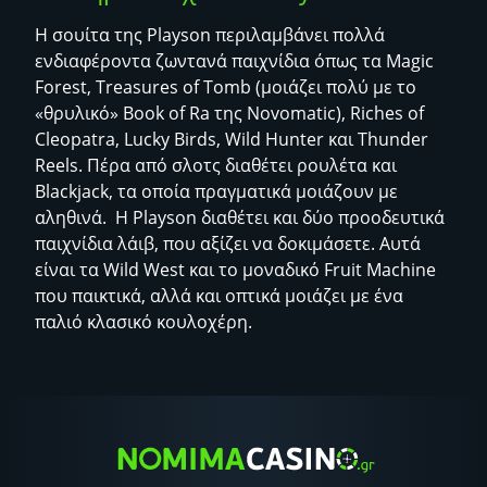
Η σουίτα της Playson περιλαμβάνει πολλά
ενδιαφέροντα ζωντανά παιχνίδια όπως τα Magic
Forest, Treasures of Tomb (μοιάζει πολύ με το
«θρυλικό» Book of Ra της Novomatic), Riches of
Cleopatra, Lucky Birds, Wild Hunter και Thunder
Reels. Πέρα από σλοτς διαθέτει ρουλέτα και
Blackjack, τα οποία πραγματικά μοιάζουν με
αληθινά. H Playson διαθέτει και δύο προοδευτικά
παιχνίδια λάιβ, που αξίζει να δοκιμάσετε. Αυτά
είναι τα Wild West και το μοναδικό Fruit Machine
που παικτικά, αλλά και οπτικά μοιάζει με ένα
παλιό κλασικό κουλοχέρη.