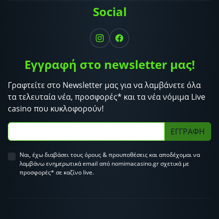
Social
Εγγραφή στο newsletter μας!
Γραφτείτε στο Newsletter μας για να λαμβάνετε όλα
τα τελευταία νέα, προσφορές* και τα νέα νόμιμα Live
casino που κυκλοφορούν!
ΕΓΓΡΑΦΗ
Ναι, έχω διαβάσει τους όρους & προυποθέσεις και αποδέχομαι να
λαμβάνω ενημερωτικά email από nomimacasino.gr σχετικά με
προσφορές* σε καζίνο live.