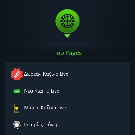
Top Pages
Δωρεάν Καζίνο Live
Νέα Kazino Live
Mobile Καζίνο Live
Eταιρίες Πόκερ