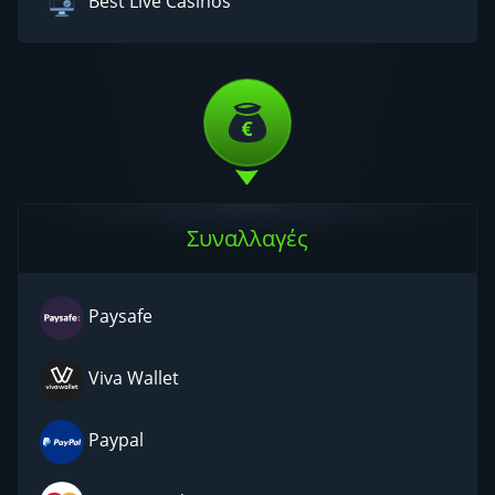
Best Live Casinos
Συναλλαγές
Paysafe
Viva Wallet
Paypal