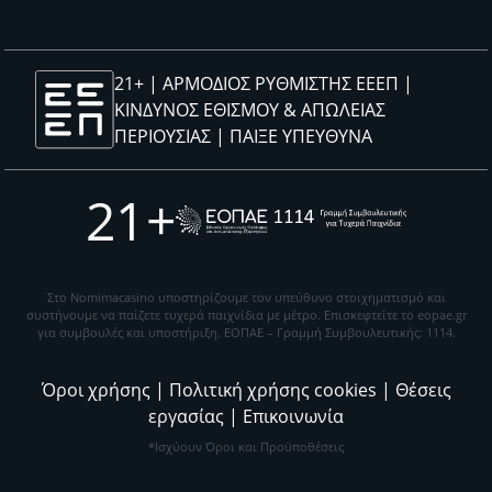
21+ | ΑΡΜΟΔΙΟΣ ΡΥΘΜΙΣΤΗΣ ΕΕΕΠ |
ΚΙΝΔΥΝΟΣ ΕΘΙΣΜΟΥ & ΑΠΩΛΕΙΑΣ
ΠΕΡΙΟΥΣΙΑΣ |
ΠΑΙΞΕ ΥΠΕΥΘΥΝΑ
21+
Στο Nomimacasino υποστηρίζουμε τον υπεύθυνο στοιχηματισμό και
συστήνουμε να παίζετε τυχερά παιχνίδια με μέτρο. Eπισκεφτείτε το eopae.gr
για συμβουλές και υποστήριξη. ΕΟΠΑΕ – Γραμμή Συμβουλευτικής: 1114.
Όροι χρήσης
|
Πολιτική χρήσης cookies
|
Θέσεις
εργασίας
|
Επικοινωνία
*Ισχύουν Όροι και Προϋποθέσεις