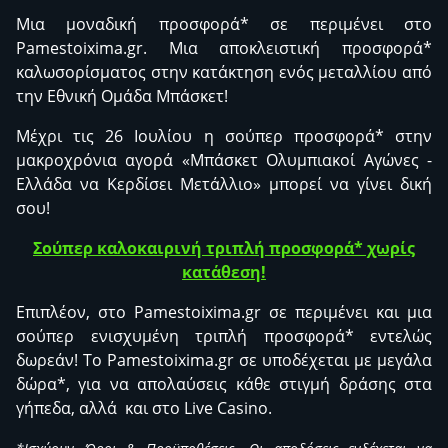
Μια μοναδική προσφορά* σε περιμένει στο
Pamestoixima.gr. Μια αποκλειστική προσφορά*
καλωσορίσματος στην κατάκτηση ενός μεταλλίου από
την Εθνική Ομάδα Μπάσκετ!
Μέχρι τις 26 Ιουλίου η σούπερ προσφορά* στην
μακροχρόνια αγορά «Μπάσκετ Ολυμπιακοί Αγώνες -
Ελλάδα να Κερδίσει Μετάλλιο» μπορεί να γίνει δική
σου!
Σούπερ καλοκαιρινή τριπλή προσφορά* χωρίς
κατάθεση!
Επιπλέον, στο Pamestoixima.gr σε περιμένει και μια
σούπερ ενισχυμένη τριπλή προσφορά* εντελώς
δωρεάν! Το Pamestoixima.gr σε υποδέχεται με μεγάλα
δώρα*, για να απολαύσεις κάθε στιγμή δράσης στα
γήπεδα, αλλά και στο Live Casino.