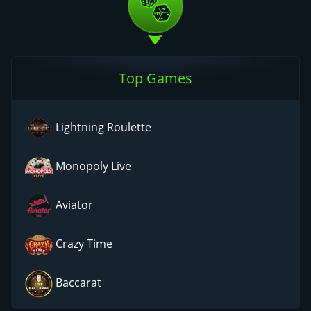
Top Games
Lightning Roulette
Monopoly Live
Aviator
Crazy Time
Baccarat