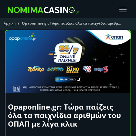
Αρχική
Opaponline.gr: Τώρα παίζεις όλα τα παιχνίδια αριθμών του ΟΠΑΠ με λίγα κλικ
Opaponline.gr: Τώρα παίζεις
όλα τα παιχνίδια αριθμών του
ΟΠΑΠ με λίγα κλικ