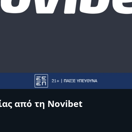
ας από τη Novibet