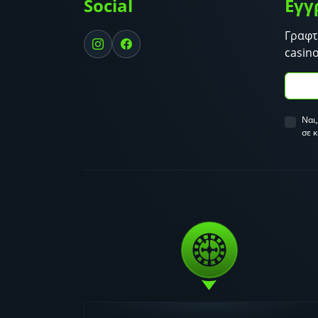
Social
Εγγ
Γραφτ
casin
Ναι
σε κ