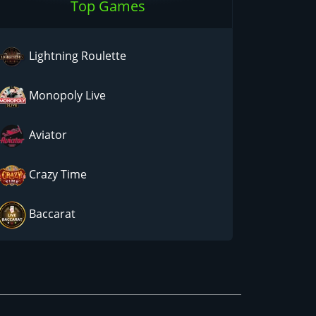
Top Games
Lightning Roulette
Monopoly Live
Aviator
Crazy Time
Baccarat