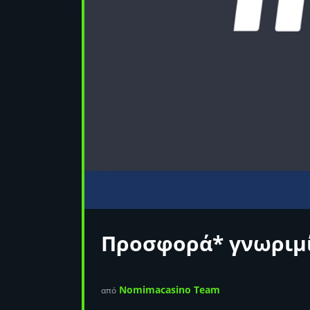
Προσφορά* γνωριμί
Nomimacasino Team
από