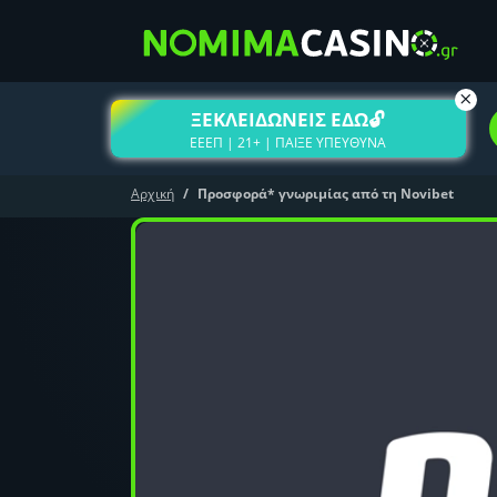
ΞΕΚΛΕΙΔΩΝΕΙΣ ΕΔΩ🔓
ΕΕΕΠ | 21+ | ΠΑΙΞΕ ΥΠΕΥΘΥΝΑ
Αρχική
Προσφορά* γνωριμίας από τη Novibet