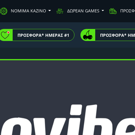
NOMIMA KAZINO
ΔΩΡΕΑΝ GAMES
ΠΡΟΣΦ
ΠΡΟΣΦΟΡΑ* ΗΜΕΡΑΣ #1
ΠΡΟΣΦΟΡΑ* ΗΜ