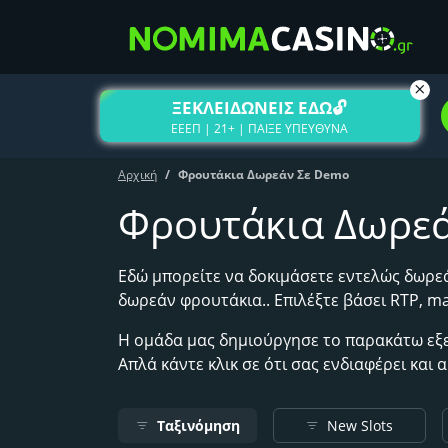
ΞΕΚΛΕΙΔΩΝΕΙΣ ΕΔΩ🔓
ΕΕΕΠ | 21+ | ΠΑΙΞΕ ΥΠΕΥΘΥΝΑ
Αρχική
Φρουτάκια Δωρεάν Σε Demo
Φρουτάκια Δωρε
Εδώ μπορείτε να δοκιμάσετε εντελώς δωρεά
δωρεάν φρουτάκια.. Επιλέξτε βάσει RTP, ma
Η ομάδα μας δημιούργησε το παρακάτω εξε
Απλά κάντε κλικ σε ότι σας ενδιαφέρει και
Ταξινόμηση
New Slots