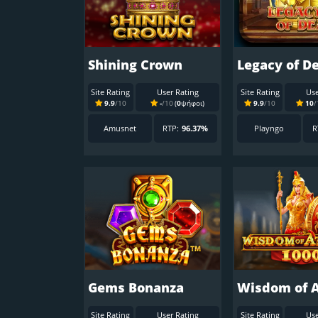
Shining Crown
Legacy of D
Site Rating
User Rating
Site Rating
Use
9.9
/10
-
/10
(
0
ψήφοι)
9.9
/10
10
/
Amusnet
RTP:
96.37%
Playngo
R
Gems Bonanza
Site Rating
User Rating
Site Rating
Use