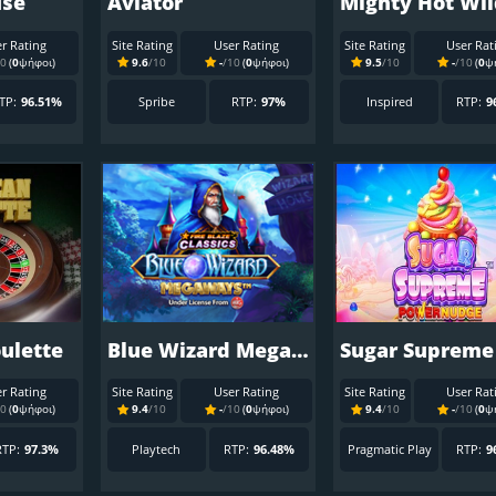
use
Aviator
Mighty Hot Wil
r Rating
Site Rating
User Rating
Site Rating
User Rat
10
(
0
ψήφοι)
9.6
/10
-
/10
(
0
ψήφοι)
9.5
/10
-
/10
(
0
ψ
TP:
96.51%
Spribe
RTP:
97%
Inspired
RTP:
9
ulette
Blue Wizard Megaways
r Rating
Site Rating
User Rating
Site Rating
User Rat
10
(
0
ψήφοι)
9.4
/10
-
/10
(
0
ψήφοι)
9.4
/10
-
/10
(
0
ψ
RTP:
97.3%
Playtech
RTP:
96.48%
Pragmatic Play
RTP:
9