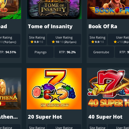
ead
Tome of Insanity
Book Of Ra
r Rating
Site Rating
User Rating
Site Rating
User Rat
10
(
1
ψήφος)
9.9
/10
10
/10
(
2
ψήφοι)
9.9
/10
-
/10
(
0
ψ
TP:
94.51%
Playngo
RTP:
96.2%
Greentube
RTP:
Wisdom of Athena 1000
20 Super Hot
40 Super Hot
r Rating
Site Rating
User Rating
Site Rating
User Rat