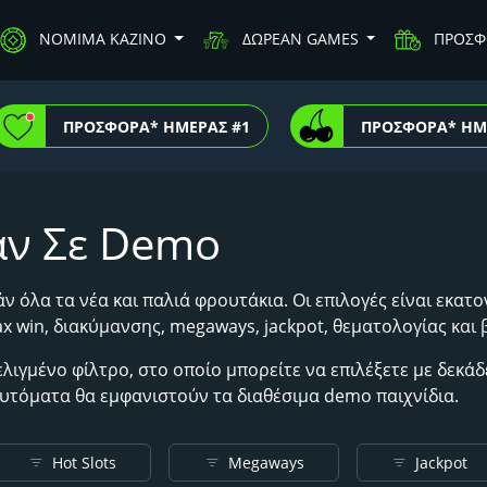
NOMIMA KAZINO
ΔΩΡΕΑΝ GAMES
ΠΡΟΣΦ
ΠΡΟΣΦΟΡΑ* ΗΜΕΡΑΣ #1
ΠΡΟΣΦΟΡΑ* ΗΜ
άν Σε Demo
ν όλα τα νέα και παλιά φρουτάκια. Οι επιλογές είναι εκα
x win, διακύμανσης, megaways, jackpot, θεματολογίας και
λιγμένο φίλτρο, στο οποίο μπορείτε να επιλέξετε με δεκά
 αυτόματα θα εμφανιστούν τα διαθέσιμα demo παιχνίδια.
Hot Slots
Megaways
Jackpot