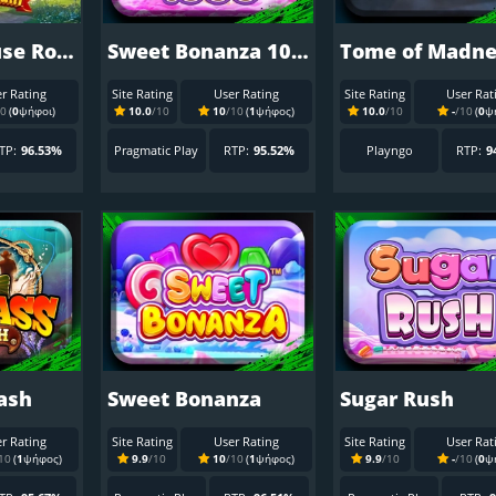
The Dog House Royal Hunt
Sweet Bonanza 1000
Tome of Madne
r Rating
Site Rating
User Rating
Site Rating
User Rat
10
(
0
ψήφοι)
10.0
/10
10
/10
(
1
ψήφος)
10.0
/10
-
/10
(
0
ψ
TP:
96.53%
Pragmatic Play
RTP:
95.52%
Playngo
RTP:
9
lash
Sweet Bonanza
Sugar Rush
r Rating
Site Rating
User Rating
Site Rating
User Rat
10
(
1
ψήφος)
9.9
/10
10
/10
(
1
ψήφος)
9.9
/10
-
/10
(
0
ψ