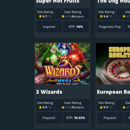
Super Hot Fruits
The Dog Ho
Site Rating
User Rating
Site Rating
Use
9.7
/10
-
/10
(
0
ψήφοι)
9.6
/10
-
/
Inspired
RTP:
94%
Pragmatic Play
R
3 Wizards
European Ro
Site Rating
User Rating
Site Rating
Use
9.5
/10
-
/10
(
0
ψήφοι)
9.5
/10
-
/
Playtech
RTP:
95.83%
Playtech