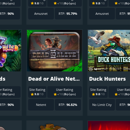
10
(
0
ψήφοι)
9.8
/10
-
/10
(
0
ψήφοι)
9.8
/10
-
/10
(
0
ψ
RTP:
96%
Amusnet
RTP:
95.79%
Amusnet
RTP:
9
lds
Dead or Alive Netent
Duck Hunters
r Rating
Site Rating
User Rating
Site Rating
User Rat
10
(
0
ψήφοι)
9.8
/10
-
/10
(
0
ψήφοι)
9.8
/10
-
/10
(
0
ψ
RTP:
96%
Netent
RTP:
96.82%
No Limit City
RTP:
9