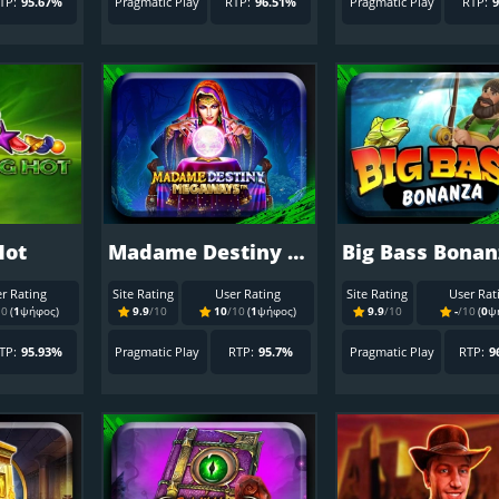
TP:
95.67%
Pragmatic Play
RTP:
96.51%
Pragmatic Play
RTP:
Hot
Madame Destiny Megaways
Big Bass Bonan
r Rating
Site Rating
User Rating
Site Rating
User Rat
10
(
1
ψήφος)
9.9
/10
10
/10
(
1
ψήφος)
9.9
/10
-
/10
(
0
ψ
TP:
95.93%
Pragmatic Play
RTP:
95.7%
Pragmatic Play
RTP:
9