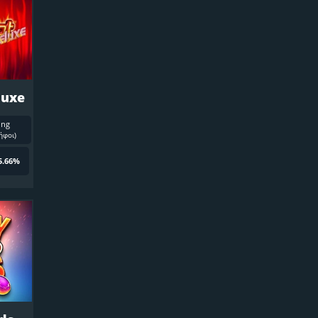
Αυτόχθονες της Αμερικής
Microgaming
Επιστήμη
Alchemy Gaming
Τέρατα
Fugaso
Βαμπίρ
Real Dealer
luxe
Τσίρκο
Games Global
ing
Ζώδια
ήφοι)
Felix Gaming
Διαμάντια
5.66%
Print Studios
Ποδόσφαιρο
Ash Gaming
Φάρμα
Bullshark Games
Βιβλία
SpinPlay Games
Τζόκερ
Leap
Leprechauns
Worldmatch
3D
RTG (Realtime Gaming)