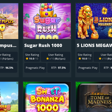
Gates of Olympus 1000 Demo
Sugar Rush 1000
r Rating
Site Rating
User Rating
Site Rating
User Rat
10
(
1
ψήφος)
10.0
/10
-
/10
(
0
ψήφοι)
10.0
/10
-
/10
(
0
ψ
RTP:
96.5%
Pragmatic Play
RTP:
97.5%
Pragmatic Play
RTP: