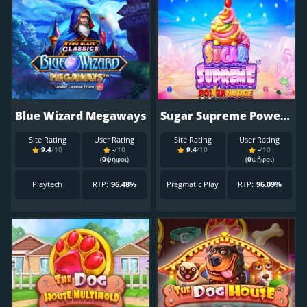
Blue Wizard Megaways
Sugar Supreme Powernudge
Site Rating
User Rating
Site Rating
User Rating
9.4
/10
-
/10
9.4
/10
-
/10
(
0
ψήφοι)
(
0
ψήφοι)
Playtech
RTP:
96.48%
Pragmatic Play
RTP:
96.09%