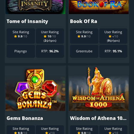
Tome of Insanity
Book Of Ra
Site Rating
User Rating
Site Rating
User Rating
9.9
/10
10
/10
9.9
/10
-
/10
(
2
ψήφοι)
(
0
ψήφοι)
Playngo
RTP:
96.2%
Greentube
RTP:
95.1%
Gems Bonanza
Wisdom of Athena 1000
Site Rating
User Rating
Site Rating
User Rating
9.9
/10
-
/10
9.9
/10
-
/10