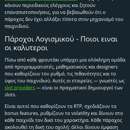
κάνουν περιοδικούς ελέγχους και ζητούν
επαναπιστοποιήσεις, για να βεβαιωθούν ότι ο
πάροχος δεν έχει αλλάξει τίποτα στον μηχανισμό του
παιχνιδιού.
Πάροχοι Λογισμικού - Ποιοι ειναι
οι καλυτεροι
Πίσω από κάθε φρουτάκι υπάρχει μια ολόκληρη ομάδα
από προγραμματιστές, μαθηματικούς και designers
που καθορίζουν τον ρυθμό, τις πιθανότητες και το
ύφος του παιχνιδιού. Αυτές οι εταιρείες — γνωστές ως
slot providers
— είναι οι πραγματικοί δημιουργοί των
slots.
Είναι αυτοί που καθορίζουν το RTP, σχεδιάζουν τα
bonus features, ρυθμίζουν το volatility και δίνουν στο
κάθε παιχνίδι τον δικό του χαρακτήρα. Κάθε πάροχος
ακολουθεί τη δική του σχολή: άλλοι δίνουν έμφαση