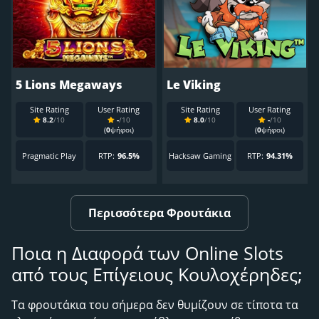
5 Lions Megaways
Le Viking
Site Rating
User Rating
Site Rating
User Rating
8.2
/10
-
/10
8.0
/10
-
/10
(
0
ψήφοι)
(
0
ψήφοι)
Pragmatic Play
RTP:
96.5%
Hacksaw Gaming
RTP:
94.31%
Περισσότερα Φρουτάκια
Ποια η Διαφορά των Online Slots
από τους Επίγειους Κουλοχέρηδες;
Τα φρουτάκια του σήμερα δεν θυμίζουν σε τίποτα τα