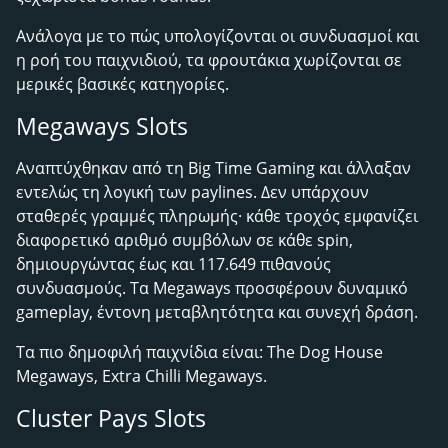
Ανάλογα με το πώς υπολογίζονται οι συνδυασμοί και
η ροή του παιχνιδιού, τα φρουτάκια χωρίζονται σε
μερικές βασικές κατηγορίες.
Megaways Slots
Αναπτύχθηκαν από τη Big Time Gaming και άλλαξαν
εντελώς τη λογική των paylines. Δεν υπάρχουν
σταθερές γραμμές πληρωμής· κάθε τροχός εμφανίζει
διαφορετικό αριθμό συμβόλων σε κάθε spin,
δημιουργώντας έως και 117.649 πιθανούς
συνδυασμούς. Τα Megaways προσφέρουν δυναμικό
gameplay, έντονη μεταβλητότητα και συνεχή δράση.
Τα πιο δημοφιλή παιχνίδια είναι: The Dog House
Megaways, Extra Chilli Megaways.
Cluster Pays Slots