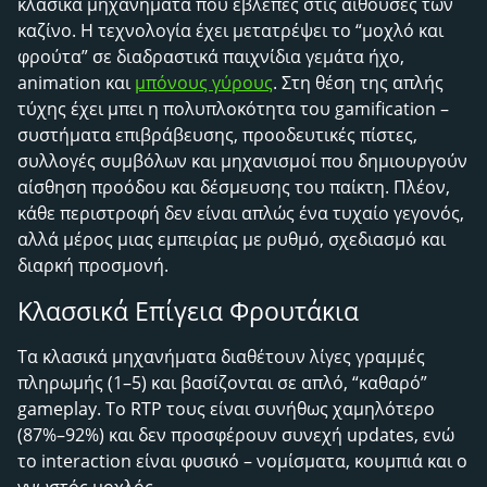
κλασικά μηχανήματα που έβλεπες στις αίθουσες των
καζίνο. Η τεχνολογία έχει μετατρέψει το “μοχλό και
φρούτα” σε διαδραστικά παιχνίδια γεμάτα ήχο,
animation και
μπόνους γύρους
. Στη θέση της απλής
τύχης έχει μπει η πολυπλοκότητα του gamification –
συστήματα επιβράβευσης, προοδευτικές πίστες,
συλλογές συμβόλων και μηχανισμοί που δημιουργούν
αίσθηση προόδου και δέσμευσης του παίκτη. Πλέον,
κάθε περιστροφή δεν είναι απλώς ένα τυχαίο γεγονός,
αλλά μέρος μιας εμπειρίας με ρυθμό, σχεδιασμό και
διαρκή προσμονή.
Κλασσικά Επίγεια Φρουτάκια
Τα κλασικά μηχανήματα διαθέτουν λίγες γραμμές
πληρωμής (1–5) και βασίζονται σε απλό, “καθαρό”
gameplay. Το RTP τους είναι συνήθως χαμηλότερο
(87%–92%) και δεν προσφέρουν συνεχή updates, ενώ
το interaction είναι φυσικό – νομίσματα, κουμπιά και ο