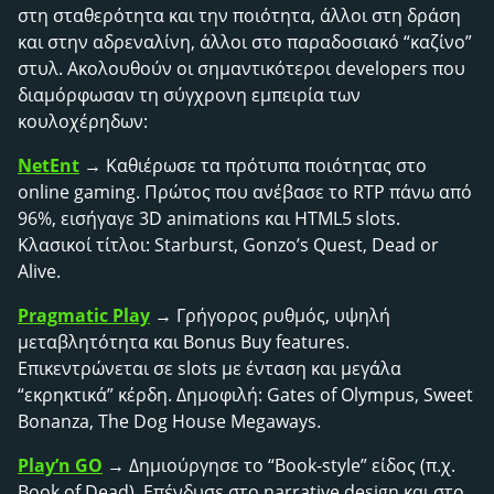
στη σταθερότητα και την ποιότητα, άλλοι στη δράση
και στην αδρεναλίνη, άλλοι στο παραδοσιακό “καζίνο”
στυλ. Ακολουθούν οι σημαντικότεροι developers που
διαμόρφωσαν τη σύγχρονη εμπειρία των
κουλοχέρηδων:
NetEnt
→ Καθιέρωσε τα πρότυπα ποιότητας στο
online gaming. Πρώτος που ανέβασε το RTP πάνω από
96%, εισήγαγε 3D animations και HTML5 slots.
Κλασικοί τίτλοι: Starburst, Gonzo’s Quest, Dead or
Alive.
Pragmatic Play
→ Γρήγορος ρυθμός, υψηλή
μεταβλητότητα και Bonus Buy features.
Επικεντρώνεται σε slots με ένταση και μεγάλα
“εκρηκτικά” κέρδη. Δημοφιλή: Gates of Olympus, Sweet
Bonanza, The Dog House Megaways.
Play’n GO
→ Δημιούργησε το “Book-style” είδος (π.χ.
Book of Dead). Επένδυσε στο narrative design και στο