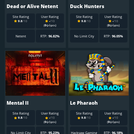
Dead or Alive Netent
Duck Hunters
Site Rating
User Rating
Site Rating
User Rating
9.8
/10
-
/10
9.8
/10
-
/10
(
0
ψήφοι)
(
0
ψήφοι)
Netent
RTP:
96.82%
No Limit City
RTP:
96.05%
Mental II
Le Pharaoh
Site Rating
User Rating
Site Rating
User Rating
9.8
/10
-
/10
9.8
/10
-
/10
(
0
ψήφοι)
(
0
ψήφοι)
No Limit City
RTP:
95.23%
Hacksaw Gaming
RTP:
96.18%