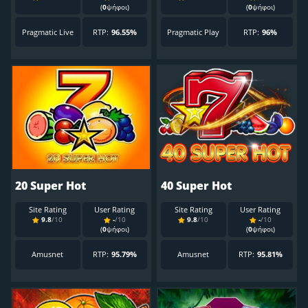
(
0
ψήφοι)
(
0
ψήφοι)
Pragmatic Live
RTP:
96.55%
Pragmatic Play
RTP:
96%
20 Super Hot
40 Super Hot
Site Rating
User Rating
Site Rating
User Rating
9.8
/10
-
/10
9.8
/10
-
/10
(
0
ψήφοι)
(
0
ψήφοι)
Amusnet
RTP:
95.79%
Amusnet
RTP:
95.81%