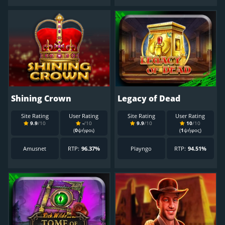
Shining Crown
Legacy of Dead
Site Rating
User Rating
Site Rating
User Rating
9.9
/10
-
/10
9.9
/10
10
/10
(
0
ψήφοι)
(
1
ψήφος)
Amusnet
RTP:
96.37%
Playngo
RTP:
94.51%