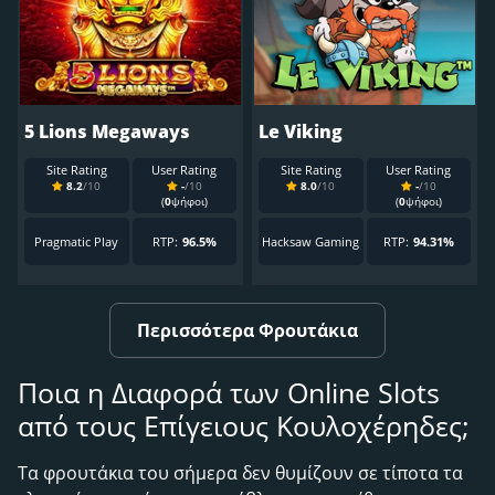
5 Lions Megaways
Le Viking
Site Rating
User Rating
Site Rating
User Rating
8.2
/10
-
/10
8.0
/10
-
/10
(
0
ψήφοι)
(
0
ψήφοι)
Pragmatic Play
RTP:
96.5%
Hacksaw Gaming
RTP:
94.31%
Περισσότερα Φρουτάκια
Ποια η Διαφορά των Online Slots
από τους Επίγειους Κουλοχέρηδες;
Τα φρουτάκια του σήμερα δεν θυμίζουν σε τίποτα τα