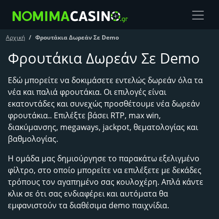
Αρχική
Φρουτάκια Δωρεάν Σε Demo
Φρουτάκια Δωρεάν Σε Demo
Εδώ μπορείτε να δοκιμάσετε εντελώς δωρεάν όλα τα
νέα και παλιά φρουτάκια. Οι επιλογές είναι
εκατοντάδες και συνεχώς προσθέτουμε νέα δωρεάν
φρουτάκια.. Επιλέξτε βάσει RTP, max win,
διακύμανσης, megaways, jackpot, θεματολογίας και
βαθμολογίας.
Η ομάδα μας δημιούργησε το παρακάτω εξελιγμένο
φίλτρο, στο οποίο μπορείτε να επιλέξετε με δεκάδες
τρόπους τον αγαπημένο σας κουλοχέρη. Απλά κάντε
κλικ σε ότι σας ενδιαφέρει και αυτόματα θα
εμφανιστούν τα διαθέσιμα demo παιχνίδια.