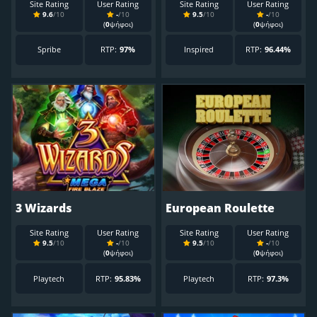
Site Rating
User Rating
Site Rating
User Rating
9.6
/10
-
/10
9.5
/10
-
/10
(
0
ψήφοι)
(
0
ψήφοι)
Spribe
RTP:
97%
Inspired
RTP:
96.44%
3 Wizards
European Roulette
Site Rating
User Rating
Site Rating
User Rating
9.5
/10
-
/10
9.5
/10
-
/10
(
0
ψήφοι)
(
0
ψήφοι)
Playtech
RTP:
95.83%
Playtech
RTP:
97.3%