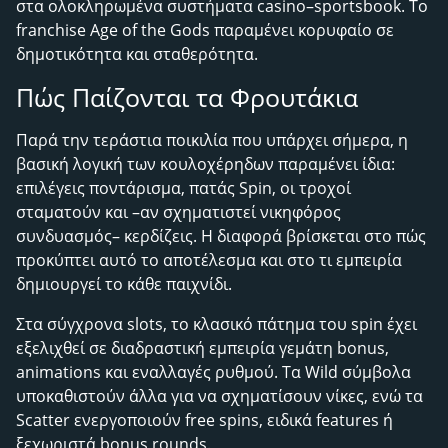
στα ολοκληρωμένα συστήματα casino–sportsbook. Το
franchise Age of the Gods παραμένει κορυφαίο σε
δημοτικότητα και σταθερότητα.
Πώς Παίζονται τα Φρουτάκια
Παρά την τεράστια ποικιλία που υπάρχει σήμερα, η
βασική λογική των κουλοχέρηδων παραμένει ίδια:
επιλέγεις ποντάρισμα, πατάς Spin, οι τροχοί
σταματούν και –αν σχηματιστεί νικηφόρος
συνδυασμός– κερδίζεις. Η διαφορά βρίσκεται στο πώς
προκύπτει αυτό το αποτέλεσμα και στο τι εμπειρία
δημιουργεί το κάθε παιχνίδι.
Στα σύγχρονα slots, το κλασικό πάτημα του spin έχει
εξελιχθεί σε διαδραστική εμπειρία γεμάτη bonus,
animations και εναλλαγές ρυθμού. Τα Wild σύμβολα
υποκαθιστούν άλλα για να σχηματίσουν νίκες, ενώ τα
Scatter ενεργοποιούν free spins, ειδικά features ή
ξεχωριστά bonus rounds.