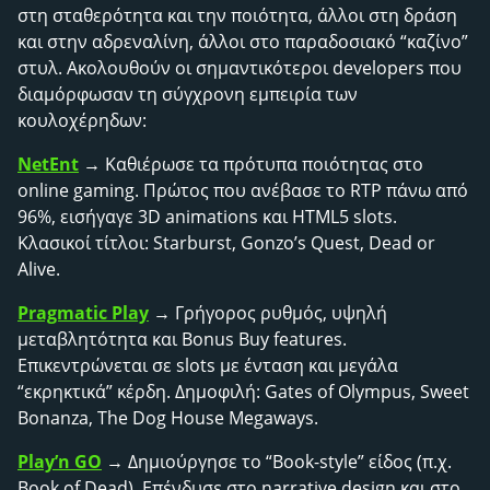
στη σταθερότητα και την ποιότητα, άλλοι στη δράση
και στην αδρεναλίνη, άλλοι στο παραδοσιακό “καζίνο”
στυλ. Ακολουθούν οι σημαντικότεροι developers που
διαμόρφωσαν τη σύγχρονη εμπειρία των
κουλοχέρηδων:
NetEnt
→ Καθιέρωσε τα πρότυπα ποιότητας στο
online gaming. Πρώτος που ανέβασε το RTP πάνω από
96%, εισήγαγε 3D animations και HTML5 slots.
Κλασικοί τίτλοι: Starburst, Gonzo’s Quest, Dead or
Alive.
Pragmatic Play
→ Γρήγορος ρυθμός, υψηλή
μεταβλητότητα και Bonus Buy features.
Επικεντρώνεται σε slots με ένταση και μεγάλα
“εκρηκτικά” κέρδη. Δημοφιλή: Gates of Olympus, Sweet
Bonanza, The Dog House Megaways.
Play’n GO
→ Δημιούργησε το “Book-style” είδος (π.χ.
Book of Dead). Επένδυσε στο narrative design και στο