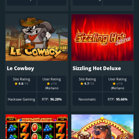
Le Cowboy
Sizzling Hot Deluxe
Site Rating
User Rating
Site Rating
User Rating
9.8
/10
-
/10
9.7
/10
-
/10
(
0
ψήφοι)
(
0
ψήφοι)
Hacksaw Gaming
RTP:
96.28%
Novomatic
RTP:
95.66%