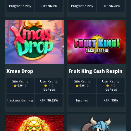
Pragmatic Play
RTP:
96.5%
Pragmatic Play
RTP:
96.07%
Xmas Drop
Fruit King Cash Respin
Site Rating
User Rating
Site Rating
User Rating
9.0
/10
-
/10
9.0
/10
-
/10
(
0
ψήφοι)
(
0
ψήφοι)
Hacksaw Gaming
RTP:
96.22%
Inspired
RTP:
95%