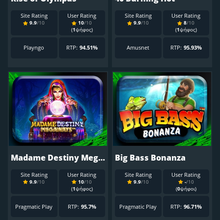
Site Rating
User Rating
Site Rating
User Rating
9.9
/10
10
/10
9.9
/10
8
/10
(
1
ψήφος)
(
1
ψήφος)
Playngo
RTP:
94.51%
Amusnet
RTP:
95.93%
Madame Destiny Megaways
Big Bass Bonanza
Site Rating
User Rating
Site Rating
User Rating
9.9
/10
10
/10
9.9
/10
-
/10
(
1
ψήφος)
(
0
ψήφοι)
Pragmatic Play
RTP:
95.7%
Pragmatic Play
RTP:
96.71%