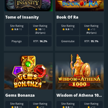
Tome of Insanity
Book Of Ra
Site Rating
User Rating
Site Rating
User Rating
9.9
/10
10
/10
9.9
/10
-
/10
(
2
ψήφοι)
(
0
ψήφοι)
Playngo
RTP:
96.2%
Greentube
RTP:
95.1%
Gems Bonanza
Wisdom of Athena 1000
Site Rating
User Rating
Site Rating
User Rating
9.9
/10
-
/10
9.9
/10
-
/10