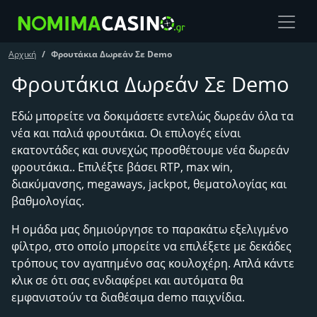
Αρχική
Φρουτάκια Δωρεάν Σε Demo
Φρουτάκια Δωρεάν Σε Demo
Εδώ μπορείτε να δοκιμάσετε εντελώς δωρεάν όλα τα
νέα και παλιά φρουτάκια. Οι επιλογές είναι
εκατοντάδες και συνεχώς προσθέτουμε νέα δωρεάν
φρουτάκια.. Επιλέξτε βάσει RTP, max win,
διακύμανσης, megaways, jackpot, θεματολογίας και
βαθμολογίας.
Η ομάδα μας δημιούργησε το παρακάτω εξελιγμένο
φίλτρο, στο οποίο μπορείτε να επιλέξετε με δεκάδες
τρόπους τον αγαπημένο σας κουλοχέρη. Απλά κάντε
κλικ σε ότι σας ενδιαφέρει και αυτόματα θα
εμφανιστούν τα διαθέσιμα demo παιχνίδια.