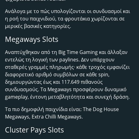
Ανάλογα με το πώς υπολογίζονται οι συνδυασμοί και
η ροή του παιχνιδιού, τα φρουτάκια χωρίζονται σε
μερικές βασικές κατηγορίες.
Megaways Slots
Αναπτύχθηκαν από τη Big Time Gaming και άλλαξαν
εντελώς τη λογική των paylines. Δεν υπάρχουν
σταθερές γραμμές πληρωμής· κάθε τροχός εμφανίζει
διαφορετικό αριθμό συμβόλων σε κάθε spin,
δημιουργώντας έως και 117.649 πιθανούς
συνδυασμούς. Τα Megaways προσφέρουν δυναμικό
gameplay, έντονη μεταβλητότητα και συνεχή δράση.
Τα πιο δημοφιλή παιχνίδια είναι: The Dog House
Megaways, Extra Chilli Megaways.
Cluster Pays Slots