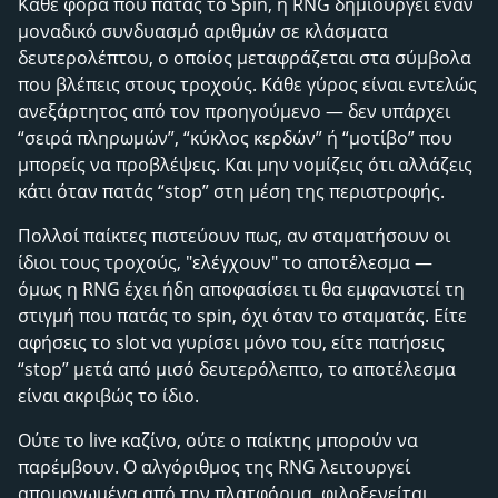
Κάθε φορά που πατάς το Spin, η RNG δημιουργεί έναν
μοναδικό συνδυασμό αριθμών σε κλάσματα
δευτερολέπτου, ο οποίος μεταφράζεται στα σύμβολα
που βλέπεις στους τροχούς. Κάθε γύρος είναι εντελώς
ανεξάρτητος από τον προηγούμενο — δεν υπάρχει
“σειρά πληρωμών”, “κύκλος κερδών” ή “μοτίβο” που
μπορείς να προβλέψεις. Και μην νομίζεις ότι αλλάζεις
κάτι όταν πατάς “stop” στη μέση της περιστροφής.
Πολλοί παίκτες πιστεύουν πως, αν σταματήσουν οι
ίδιοι τους τροχούς, "ελέγχουν" το αποτέλεσμα —
όμως η RNG έχει ήδη αποφασίσει τι θα εμφανιστεί τη
στιγμή που πατάς το spin, όχι όταν το σταματάς. Είτε
αφήσεις το slot να γυρίσει μόνο του, είτε πατήσεις
“stop” μετά από μισό δευτερόλεπτο, το αποτέλεσμα
είναι ακριβώς το ίδιο.
Ούτε το live καζίνο, ούτε ο παίκτης μπορούν να
παρέμβουν. Ο αλγόριθμος της RNG λειτουργεί
απομονωμένα από την πλατφόρμα, φιλοξενείται