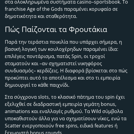
στα ολοκληρωμένα συστήματα casino–sportsbook. Το
franchise Age of the Gods παραμένει κορυφαίο σε
δημοτικότητα και σταθερότητα.
Πώς Παίζονται τα Φρουτάκια
Παρά την τεράστια ποικιλία που υπάρχει σήμερα, η
βασική λογική των κουλοχέρηδων παραμένει ίδια:
επιλέγεις ποντάρισμα, πατάς Spin, οι τροχοί
σταματούν και –αν σχηματιστεί νικηφόρος
συνδυασμός– κερδίζεις. Η διαφορά βρίσκεται στο πώς
προκύπτει αυτό το αποτέλεσμα και στο τι εμπειρία
δημιουργεί το κάθε παιχνίδι.
Στα σύγχρονα slots, το κλασικό πάτημα του spin έχει
εξελιχθεί σε διαδραστική εμπειρία γεμάτη bonus,
animations και εναλλαγές ρυθμού. Τα Wild σύμβολα
υποκαθιστούν άλλα για να σχηματίσουν νίκες, ενώ τα
Scatter ενεργοποιούν free spins, ειδικά features ή
ξεχωριστά bonus rounds.