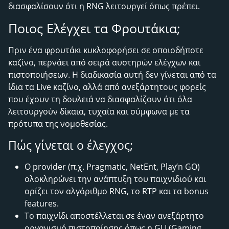
διασφαλίσουν ότι η RNG λειτουργεί όπως πρέπει.
Ποιος Ελέγχει τα Φρουτάκια;
Πριν ένα φρουτάκι κυκλοφορήσει σε οποιοδήποτε
καζίνο, περνάει από σειρά αυστηρών ελέγχων και
πιστοποιήσεων. Η διαδικασία αυτή δεν γίνεται από τα
ίδια τα Live καζίνο, αλλά από ανεξάρτητους φορείς
που έχουν τη δουλειά να διασφαλίζουν ότι όλα
λειτουργούν δίκαια, τυχαία και σύμφωνα με τα
πρότυπα της νομοθεσίας.
Πώς γίνεται ο έλεγχος;
Ο provider (π.χ. Pragmatic, NetEnt, Play’n GO)
ολοκληρώνει την ανάπτυξη του παιχνιδιού και
ορίζει τον αλγόριθμο RNG, το RTP και τα bonus
features.
Το παιχνίδι αποστέλλεται σε έναν ανεξάρτητο
οργανισμό πιστοποίησης όπως η GLI (Gaming