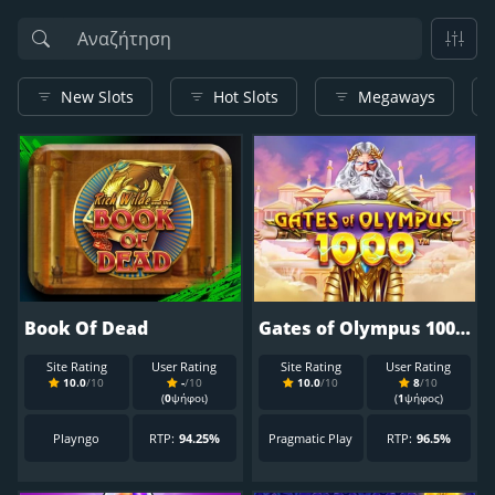
New Slots
Hot Slots
Megaways
Book Of Dead
Gates of Olympus 1000 Demo
Site Rating
User Rating
Site Rating
User Rating
10.0
/10
-
/10
10.0
/10
8
/10
(
0
ψήφοι)
(
1
ψήφος)
Playngo
RTP:
94.25%
Pragmatic Play
RTP:
96.5%