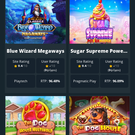
Blue Wizard Megaways
Sugar Supreme Powernudge
Site Rating
User Rating
Site Rating
User Rating
9.4
/10
-
/10
9.4
/10
-
/10
(
0
ψήφοι)
(
0
ψήφοι)
Playtech
RTP:
96.48%
Pragmatic Play
RTP:
96.09%