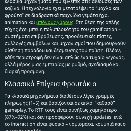
κλασικά μηχανήματα που έβλεπες στις αίθουσες των
καζίνο. Η τεχνολογία έχει μετατρέψει το “μοχλό και
φρούτα” σε διαδραστικά παιχνίδια γεμάτα ήχο,
animation και
μπόνους γύρους
. Στη θέση της απλής
τύχης έχει μπει η πολυπλοκότητα του gamification –
συστήματα επιβράβευσης, προοδευτικές πίστες,
συλλογές συμβόλων και μηχανισμοί που δημιουργούν
αίσθηση προόδου και δέσμευσης του παίκτη. Πλέον,
κάθε περιστροφή δεν είναι απλώς ένα τυχαίο γεγονός,
αλλά μέρος μιας εμπειρίας με ρυθμό, σχεδιασμό και
διαρκή προσμονή.
Κλασσικά Επίγεια Φρουτάκια
Τα κλασικά μηχανήματα διαθέτουν λίγες γραμμές
πληρωμής (1–5) και βασίζονται σε απλό, “καθαρό”
gameplay. Το RTP τους είναι συνήθως χαμηλότερο
(87%–92%) και δεν προσφέρουν συνεχή updates, ενώ
το interaction είναι φυσικό – νομίσματα, κουμπιά και ο