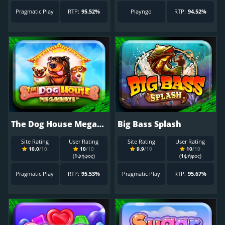
Pragmatic Play
RTP:
95.52%
Playngo
RTP:
94.52%
The Dog House Megaways
Big Bass Splash
Site Rating
User Rating
Site Rating
User Rating
10.0
/10
10
/10
9.9
/10
10
/10
(
1
ψήφος)
(
1
ψήφος)
Pragmatic Play
RTP:
95.53%
Pragmatic Play
RTP:
95.67%