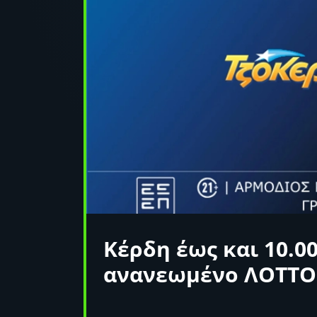
Κέρδη έως και 10.00
ανανεωμένο ΛΟΤΤΟ 