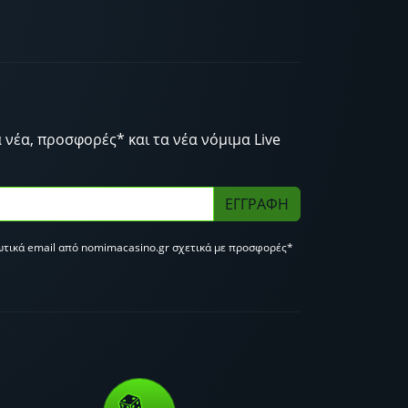
 νέα, προσφορές* και τα νέα νόμιμα Live
ΕΓΓΡΑΦΗ
ωτικά email από nomimacasino.gr σχετικά με προσφορές*