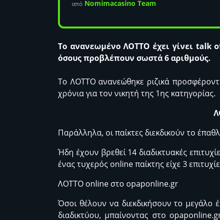
Nomimacasino Team
από
Το ανανεωμένο ΛΟΤΤΟ έχει γίνει talk o
όσους προβλέπουν σωστά 6 αριθμούς.
Το ΛΟΤΤΟ ανανεώθηκε ριζικά προσφέροντας
χρόνια για τον νικητή της 1ης κατηγορίας.
Λ
Παράλληλα, οι παίκτες διεκδικούν το έπαθ
Ήδη έχουν βρεθεί 14 διαδικτυακές επιτυχ
ένας τυχερός online παίκτης είχε 3 επιτυχίε
ΛΟΤΤΟ online στο opaponline.gr
Όσοι θέλουν να διεκδικήσουν το μεγάλο έ
διαδικτύου, μπαίνοντας στο opaponline.