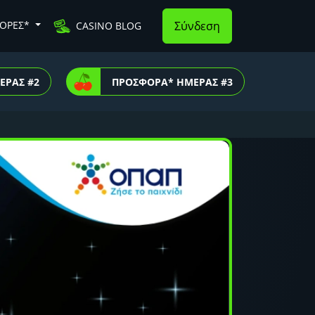
ΟΡΕΣ*
Σύνδεση
CASINO BLOG
ΕΡΑΣ #2
ΠΡΟΣΦΟΡΑ* ΗΜΕΡΑΣ #3