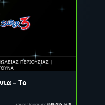
νια – Το
Ημερομηνία δημοσίευσης
08-04-2025,
14:28