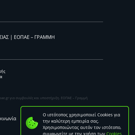
ΣΙΑΣ |
ΕΟΠΑΕ – ΓΡΑΜΜΗ
pae.gr για συμβουλές και υποστήριξη. ΕΟΠΑΕ – Γραμμή
Ο ιστότοπος χρησιμοποιεί Cookies για
οινωνία
την καλύτερη εμπειρία σας.
Χρησιμοποιώντας αυτόν τον ιστότοπο,
συμφωνείτε με την χρήση των
Cookies