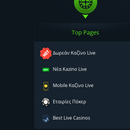
Top Pages
Δωρεάν Καζίνο Live
Νέα Kazino Live
Mobile Καζίνο Live
Eταιρίες Πόκερ
Best Live Casinos