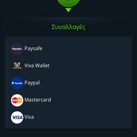
Συναλλαγές
Paysafe
Viva Wallet
Paypal
Mastercard
Visa