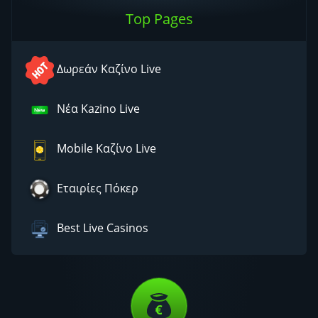
Top Pages
Δωρεάν Καζίνο Live
Νέα Kazino Live
Mobile Καζίνο Live
Eταιρίες Πόκερ
Best Live Casinos