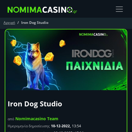
Αρχική
Iron Dog Studio
Iron Dog Studio
Nomimacasino Team
από
Ημερομηνία δημοσίευσης
10-12-2022,
13:54