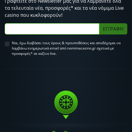
Γραφτείτε στο Newsletter μας για να λαμβάνετε όλα
τα τελευταία νέα, προσφορές* και τα νέα νόμιμα Live
casino που κυκλοφορούν!
ΕΓΓΡΑΦΗ
Ναι, έχω διαβάσει τους όρους & προυποθέσεις και αποδέχομαι να
λαμβάνω ενημερωτικά email από nomimacasino.gr σχετικά με
προσφορές* σε καζίνο live.