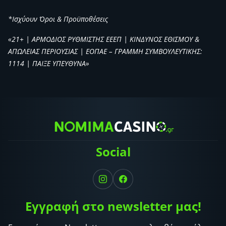
*Ισχύουν Όροι & Προϋποθέσεις
«21+ | ΑΡΜΟΔΙΟΣ ΡΥΘΜΙΣΤΗΣ ΕΕΕΠ | ΚΙΝΔΥΝΟΣ ΕΘΙΣΜΟΥ &
ΑΠΩΛΕΙΑΣ ΠΕΡΙΟΥΣΙΑΣ | ΕΟΠΑΕ – ΓΡΑΜΜΗ ΣΥΜΒΟΥΛΕΥΤΙΚΗΣ:
1114 | ΠΑΙΞΕ ΥΠΕΥΘΥΝΑ»
Social
Εγγραφή στο newsletter μας!