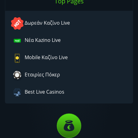
Top Pages
Δωρεάν Καζίνο Live
Νέα Kazino Live
Mobile Καζίνο Live
Eταιρίες Πόκερ
Best Live Casinos