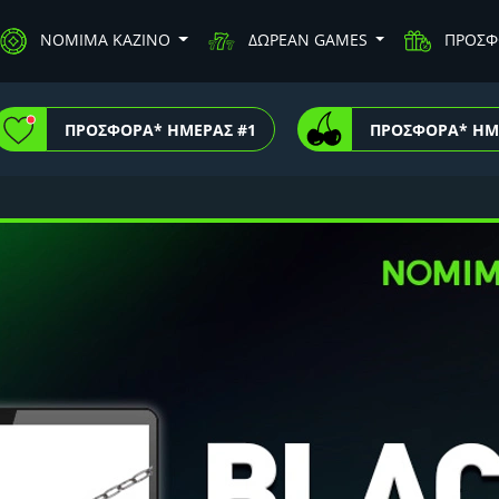
NOMIMA KAZINO
ΔΩΡΕΑΝ GAMES
ΠΡΟΣΦ
ΠΡΟΣΦΟΡΑ* ΗΜΕΡΑΣ #1
ΠΡΟΣΦΟΡΑ* ΗΜ