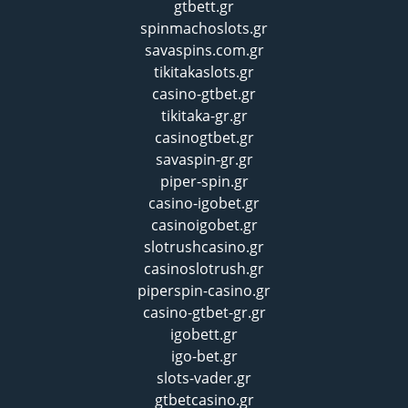
gtbett.gr
spinmachoslots.gr
savaspins.com.gr
tikitakaslots.gr
casino-gtbet.gr
tikitaka-gr.gr
casinogtbet.gr
savaspin-gr.gr
piper-spin.gr
casino-igobet.gr
casinoigobet.gr
slotrushcasino.gr
casinoslotrush.gr
piperspin-casino.gr
casino-gtbet-gr.gr
igobett.gr
igo-bet.gr
slots-vader.gr
gtbetcasino.gr