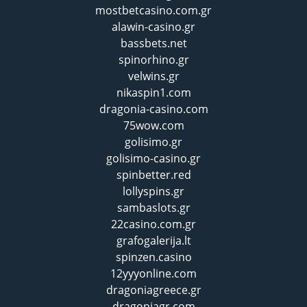
mostbetcasino.com.gr
alawin-casino.gr
bassbets.net
spinorhino.gr
velwins.gr
nikaspin1.com
dragonia-casino.com
75wow.com
golisimo.gr
golisimo-casino.gr
spinbetter.red
lollyspins.gr
sambaslots.gr
22casino.com.gr
grafogalerija.lt
spinzen.casino
12yyyonline.com
dragoniagreece.gr
dragoniagr.com