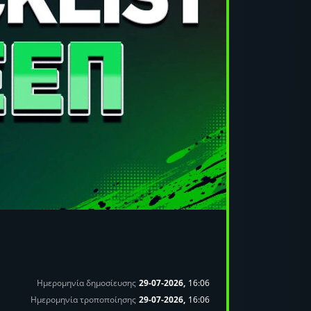
Ημερομηνία δημοσίευσης
29-07-2026,
16:06
Ημερομηνία τροποποίησης
29-07-2026,
16:06