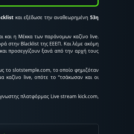
acklist
και εξέδωσε την αναθεωρημένη
53η
ι και η Μέκκα των παράνομων καζίνο live.
ρά στην Blacklist της ΕΕΕΠ. Και λέμε ακόμη
και προσεγγίζουν ξανά από την αρχή τους
πως το slotstemple.com, το οποίο φημιζόταν
α καζίνο live, οπότε το “τσάκωσαν και οι
γνωστης πλατφόρμας Live stream kick.com,