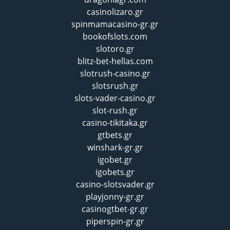
casinolizaro.gr
spinmamacasino-gr.gr
bookofslots.com
slotoro.gr
blitz-bet-hellas.com
slotrush-casino.gr
slotsrush.gr
slots-vader-casino.gr
slot-rush.gr
casino-tikitaka.gr
gtbets.gr
winshark-gr.gr
igobet.gr
igobets.gr
casino-slotsvader.gr
playjonny-gr.gr
casinogtbet-gr.gr
piperspin-gr.gr