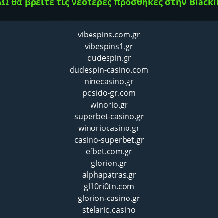
ΔΩ θα βρείτε τις νεότερες προσθήκες στην Blackli
vibespins.com.gr
vibespins1.gr
dudespin.gr
dudespin-casino.com
ninecasino.gr
posido-gr.com
winorio.gr
superbet-casino.gr
winoriocasino.gr
casino-superbet.gr
efbet.com.gr
glorion.gr
alphapatras.gr
gl10ri0tn.com
glorion-casino.gr
stelario.casino