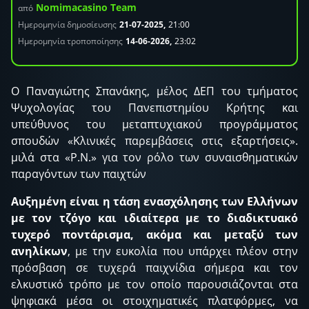
Nomimacasino Team
από
Ημερομηνία δημοσίευσης
21-07-2025,
21:00
Ημερομηνία τροποποίησης
14-06-2026,
23:02
Ο Παναγιώτης Σπανάκης, μέλος ΔΕΠ του τμήματος
Ψυχολογίας του Πανεπιστημίου Κρήτης και
υπεύθυνος του μεταπτυχιακού προγράμματος
σπουδών «Κλινικές παρεμβάσεις στις εξαρτήσεις».
μιλά στα «Ρ.Ν.» για τον ρόλο των συναισθηματικών
παραγόντων των παιχτών
Αυξημένη είναι η τάση ενασχόλησης των Ελλήνων
με τον τζόγο και ιδιαίτερα με το διαδικτυακό
τυχερό ποντάρισμα, ακόμα και μεταξύ των
ανηλίκων
, με την ευκολία που υπάρχει πλέον στην
πρόσβαση σε τυχερά παιχνίδια σήμερα και τον
ελκυστικό τρόπο με τον οποίο παρουσιάζονται στα
ψηφιακά μέσα οι στοιχηματικές πλατφόρμες, να