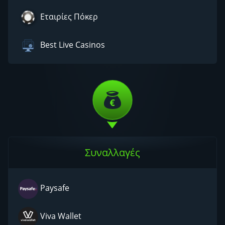
Eταιρίες Πόκερ
Best Live Casinos
Συναλλαγές
Paysafe
Viva Wallet