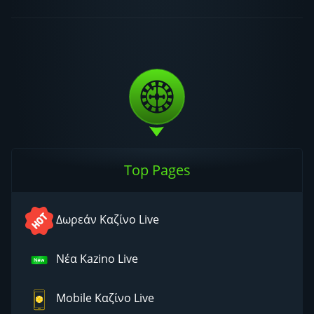
Top Pages
Δωρεάν Καζίνο Live
Νέα Kazino Live
Mobile Καζίνο Live