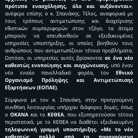
πρότυπο ενασχόλησης, όλο και αυξάνονται»
,
ανέφερε επίσης ο κ. Σπανάκης. Τέλος, αναφορικά με
τους τρόπους αντιμετώπισης και διαχείρισης
εθιστικών συμπεριφορών στον τζόγο, τα άτομα
μπορούν να απευθυνθούν σε εξειδικευμένες
υπηρεσίες υποστήριξης, οι οποίες βοηθούν τους
ανθρώπους που αντιμετωπίζουν τέτοια προβλήματα.
Ωστόσο, οι υπηρεσίες αυτές βρίσκονται
σε ένα νέο
καθεστώς ενοποίησης και συγχώνευσης
, υπό έναν
νέο ενιαίο πανελλαδικό φορέα, τον
Εθνικό
Οργανισμό Πρόληψης και Αντιμετώπισης
Εξαρτήσεων (ΕΟΠΑΕ)
.
Σύμφωνα με τον κ. Σπανάκη, στην προηγούμενη
συνθήκη λειτουργίας υπήρχαν διάφορες δομές, όπως
ο
ΟΚΑΝΑ
και το
ΚΕΘΕΑ
, που εξυπηρετούσαν τέτοια
περιστατικά, με το ΚΕΘΕΑ να διαθέτει εξειδικευμένη
τηλεφωνική γραμμή υποστήριξης. «Με το νέο
καθεστώς πολλά από τα προηγούμενα