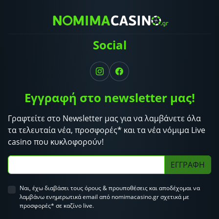
Social
Εγγραφή στο newsletter μας!
Γραφτείτε στο Newsletter μας για να λαμβάνετε όλα
τα τελευταία νέα, προσφορές* και τα νέα νόμιμα Live
casino που κυκλοφορούν!
ΕΓΓΡΑΦΗ
Ναι, έχω διαβάσει τους όρους & προυποθέσεις και αποδέχομαι να
λαμβάνω ενημερωτικά email από nomimacasino.gr σχετικά με
προσφορές* σε καζίνο live.