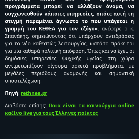
προγράμματα μπορεί να αλλάξουν όνομα, να
συγχωνευθούν κάποιες υπηρεσίες, οπότε αυτή τη
στιγμή παραμένει άγνωστο το που υπάγεται η
γραμμή του ΚΕΘΕΑ για τον τζόγο»
, ανέφερε ο κ.
Σπανάκης, σημειώνοντας ότι υπάρχουν αντιδράσεις
για το νέο καθεστώς λειτουργίας, ωστόσο πρόκειται
για μία καθαρά πολιτική απόφαση. Όπως και να έχει, οι
δημόσιες υπηρεσίες ψυχικής υγείας στη χώρα
αντιμετωπίζουν σίγουρα αρκετά προβλήματα, με
μεγάλες περιόδους αναμονής και σημαντική
υποστελέχωση.
Πηγή
:
rethnea.gr
Διαβάστε επίσης:
Ποια είναι τα καινούργια online
καζίνο live για τους Έλληνες παίκτες