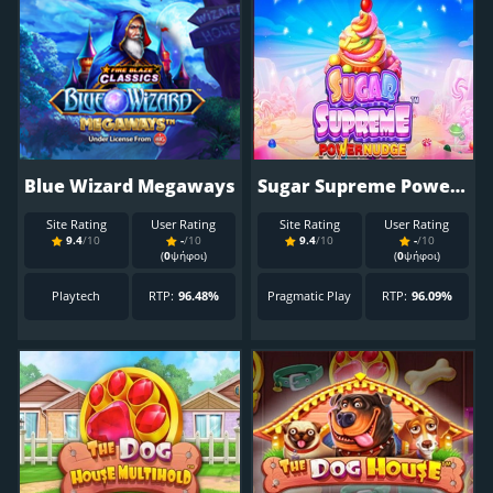
Blue Wizard Megaways
Sugar Supreme Powernudge
Site Rating
User Rating
Site Rating
User Rating
9.4
/10
-
/10
9.4
/10
-
/10
(
0
ψήφοι)
(
0
ψήφοι)
Playtech
RTP:
96.48%
Pragmatic Play
RTP:
96.09%