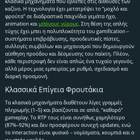
κλασικά μηχανήματα που έβλεπες στις αίθουσες των
καζίνο. Η τεχνολογία έχει μετατρέψει το “μοχλό και
φρούτα” σε διαδραστικά παιχνίδια γεμάτα ήχο,
animation και
μπόνους γύρους
. Στη θέση της απλής
τύχης έχει μπει η πολυπλοκότητα του gamification –
συστήματα επιβράβευσης, προοδευτικές πίστες,
συλλογές συμβόλων και μηχανισμοί που δημιουργούν
αίσθηση προόδου και δέσμευσης του παίκτη. Πλέον,
κάθε περιστροφή δεν είναι απλώς ένα τυχαίο γεγονός,
αλλά μέρος μιας εμπειρίας με ρυθμό, σχεδιασμό και
διαρκή προσμονή.
Κλασσικά Επίγεια Φρουτάκια
Τα κλασικά μηχανήματα διαθέτουν λίγες γραμμές
πληρωμής (1–5) και βασίζονται σε απλό, “καθαρό”
gameplay. Το RTP τους είναι συνήθως χαμηλότερο
(87%–92%) και δεν προσφέρουν συνεχή updates, ενώ
το interaction είναι φυσικό – νομίσματα, κουμπιά και ο