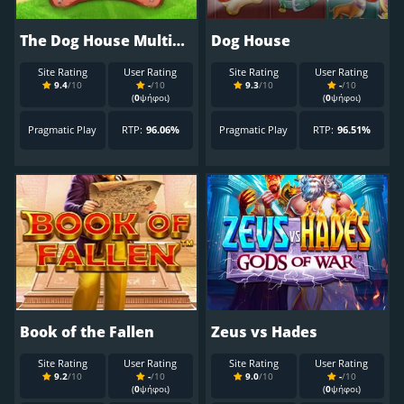
The Dog House Multihold
Dog House
Site Rating
User Rating
Site Rating
User Rating
9.4
/10
-
/10
9.3
/10
-
/10
(
0
ψήφοι)
(
0
ψήφοι)
Pragmatic Play
RTP:
96.06%
Pragmatic Play
RTP:
96.51%
Book of the Fallen
Zeus vs Hades
Site Rating
User Rating
Site Rating
User Rating
9.2
/10
-
/10
9.0
/10
-
/10
(
0
ψήφοι)
(
0
ψήφοι)