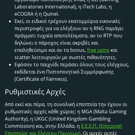
Laboratories International), η iTech Labs, η
eCOGRA ή η Quinel.
Εκεί, οι ειδικοί τρέχουν εκατομμύρια εικονικές
περιστροφές για να ελέγξουν αν η RNG παράγει
πράγματι τυχαία αποτελέσματα, αν το RTP που
δηλώνει ο πάροχος είναι ακριβές και
επαληθεύσιμο και αν τα bonus,
free spins
και
scatter λειτουργούν με σωστές πιθανότητες.
Εφόσον το παιχνίδι περάσει όλους τους ελέγχους,
εκδίδεται ένα Πιστοποιητικό Συμμόρφωσης
(Certificate of Fairness).
Ρυθμιστικές Αρχές
Από εκεί και πέρα, τη συνολική εποπτεία την έχουν οι
ρυθμιστικές αρχές κάθε χώρας: η MGA (Malta Gaming
Authority), η UKGC (United Kingdom Gambling
Commission) και, στην Ελλάδα, η
Ε.Ε.Ε.Π. (Επιτροπή
Εποπτείας και Ελέγχου Παιγνίων)
. Οι αρχές αυτές