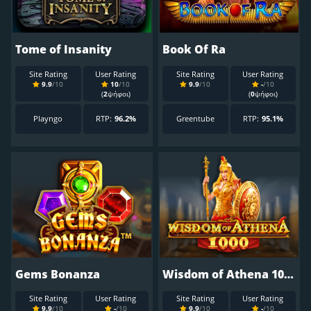
Tome of Insanity
Book Of Ra
Site Rating
User Rating
Site Rating
User Rating
9.9
/10
10
/10
9.9
/10
-
/10
(
2
ψήφοι)
(
0
ψήφοι)
Playngo
RTP:
96.2%
Greentube
RTP:
95.1%
Gems Bonanza
Wisdom of Athena 1000
Site Rating
User Rating
Site Rating
User Rating
9.9
/10
-
/10
9.9
/10
-
/10