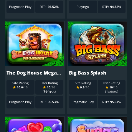
Pragmatic Play
RTP:
95.52%
Playngo
RTP:
94.52%
The Dog House Megaways
Big Bass Splash
Site Rating
User Rating
Site Rating
User Rating
10.0
/10
10
/10
9.9
/10
10
/10
(
1
ψήφος)
(
1
ψήφος)
Pragmatic Play
RTP:
95.53%
Pragmatic Play
RTP:
95.67%