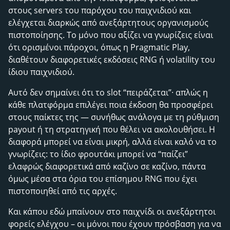
στους servers του παρόχου του παιχνιδιού και
ελέγχεται διαρκώς από ανεξάρτητους οργανισμούς
πιστοποίησης. Το μόνο που αξίζει να γνωρίζεις είναι
ότι ορισμένοι πάροχοι, όπως η Pragmatic Play,
διαθέτουν διαφορετικές εκδόσεις RNG ή volatility του
ίδιου παιχνιδιού.
Αυτό δεν σημαίνει ότι το slot “πειράζεται”· απλώς η
κάθε πλατφόρμα επιλέγει ποια έκδοση θα προσφέρει
στους παίκτες της — συνήθως ανάλογα με τη ρύθμιση
payout ή τη στρατηγική που θέλει να ακολουθήσει. Η
διαφορά μπορεί να είναι μικρή, αλλά είναι καλό να το
γνωρίζεις: το ίδιο φρουτάκι μπορεί να “παίζει”
ελαφρώς διαφορετικά από καζίνο σε καζίνο, πάντα
όμως μέσα στα όρια του επίσημου RNG που έχει
πιστοποιηθεί από τις αρχές.
Και κάπου εδώ μπαίνουν στο παιχνίδι οι ανεξάρτητοι
φορείς ελέγχου – οι μόνοι που έχουν πρόσβαση για να