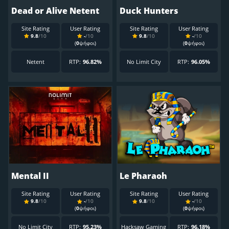
Dead or Alive Netent
Duck Hunters
Site Rating
User Rating
Site Rating
User Rating
9.8
/10
-
/10
9.8
/10
-
/10
(
0
ψήφοι)
(
0
ψήφοι)
Netent
RTP:
96.82%
No Limit City
RTP:
96.05%
Mental II
Le Pharaoh
Site Rating
User Rating
Site Rating
User Rating
9.8
/10
-
/10
9.8
/10
-
/10
(
0
ψήφοι)
(
0
ψήφοι)
No Limit City
RTP:
95.23%
Hacksaw Gaming
RTP:
96.18%