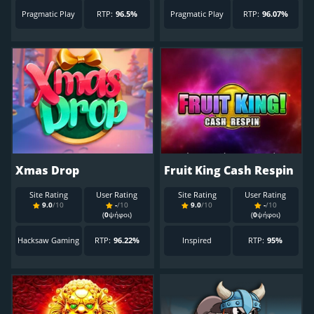
Pragmatic Play
RTP:
96.5%
Pragmatic Play
RTP:
96.07%
Xmas Drop
Fruit King Cash Respin
Site Rating
User Rating
Site Rating
User Rating
9.0
/10
-
/10
9.0
/10
-
/10
(
0
ψήφοι)
(
0
ψήφοι)
Hacksaw Gaming
RTP:
96.22%
Inspired
RTP:
95%