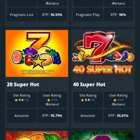
(
0
ψήφοι)
(
0
ψήφοι)
Pragmatic Live
RTP:
96.55%
Pragmatic Play
RTP:
96%
20 Super Hot
40 Super Hot
Site Rating
User Rating
Site Rating
User Rating
9.8
/10
-
/10
9.8
/10
-
/10
(
0
ψήφοι)
(
0
ψήφοι)
Amusnet
RTP:
95.79%
Amusnet
RTP:
95.81%