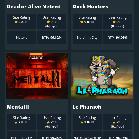
Dead or Alive Netent
Duck Hunters
Site Rating
User Rating
Site Rating
User Rating
9.8
/10
-
/10
9.8
/10
-
/10
(
0
ψήφοι)
(
0
ψήφοι)
Netent
RTP:
96.82%
No Limit City
RTP:
96.05%
Mental II
Le Pharaoh
Site Rating
User Rating
Site Rating
User Rating
9.8
/10
-
/10
9.8
/10
-
/10
(
0
ψήφοι)
(
0
ψήφοι)
No Limit City
RTP:
95.23%
Hacksaw Gaming
RTP:
96.18%