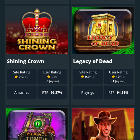
Shining Crown
Legacy of Dead
Site Rating
User Rating
Site Rating
User Rating
9.9
/10
-
/10
9.9
/10
10
/10
(
0
ψήφοι)
(
1
ψήφος)
Amusnet
RTP:
96.37%
Playngo
RTP:
94.51%