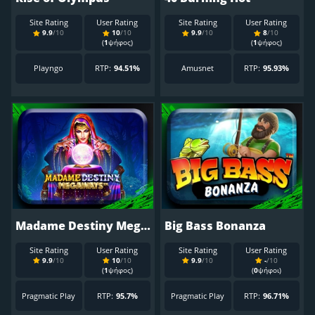
Site Rating
User Rating
Site Rating
User Rating
9.9
/10
10
/10
9.9
/10
8
/10
(
1
ψήφος)
(
1
ψήφος)
Playngo
RTP:
94.51%
Amusnet
RTP:
95.93%
Madame Destiny Megaways
Big Bass Bonanza
Site Rating
User Rating
Site Rating
User Rating
9.9
/10
10
/10
9.9
/10
-
/10
(
1
ψήφος)
(
0
ψήφοι)
Pragmatic Play
RTP:
95.7%
Pragmatic Play
RTP:
96.71%