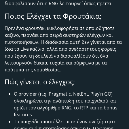
διασφαλίσουν ότι η RNG λειτουργεί όπως πρέπει.
Ποιος Ελέγχει τα Φρουτάκια;
Πριν ένα φρουτάκι κυκλοφορήσει σε οποιοδήποτε
καζίνο, περνάει από σειρά αυστηρών ελέγχων και
πιστοποιήσεων. Η διαδικασία αυτή δεν γίνεται από τα
ίδια τα Live καζίνο, αλλά από ανεξάρτητους φορείς
που έχουν τη δουλειά να διασφαλίζουν ότι όλα
λειτουργούν δίκαια, τυχαία και σύμφωνα με τα
πρότυπα της νομοθεσίας.
Πώς γίνεται ο έλεγχος;
Ο provider (π.χ. Pragmatic, NetEnt, Play’n GO)
ολοκληρώνει την ανάπτυξη του παιχνιδιού και
ορίζει τον αλγόριθμο RNG, το RTP και τα bonus
features.
Το παιχνίδι αποστέλλεται σε έναν ανεξάρτητο
οργανισμό πιστοποίησης όπως η GLI (Gaming