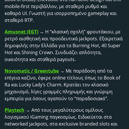
mobile-first περιβάλλον, με σταθερό ρυθμό και
καθαρό UI. Γνωστή για ισορροπημένο gameplay και
σταθερό RTP.
Amusnet (EGT)
→ Η “κλασική σχολή” φρουτάκιου, με
ρετρό αισθητική και προοδευτικά jackpots. Εξαιρετικά
δημοφιλής στην Ελλάδα για τα Burning Hot, 40 Super
Hot και Shining Crown. Συνδυάζει απλότητα,
οικειότητα και σταθερά payouts.
Novomatic / Greentube
→ Με παράδοση από τα
επίγεια καζίνο, έφερε online τίτλους όπως το Book of
Ra και Lucky Lady’s Charm. Κρατάει τον κλασικό
μηχανισμό, λίγες γραμμές πληρωμής και γνώριμη
εμπειρία για όσους αγαπούν το “παραδοσιακό”.
Playtech
→ Από τους μεγαλύτερους ομίλους
λογισμικού iGaming παγκοσμίως. Ειδικεύεται στα
networked jackpots, στα exclusive branded slots και