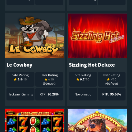
Le Cowboy
Sizzling Hot Deluxe
Site Rating
User Rating
Site Rating
User Rating
9.8
/10
-
/10
9.7
/10
-
/10
(
0
ψήφοι)
(
0
ψήφοι)
Hacksaw Gaming
RTP:
96.28%
Novomatic
RTP:
95.66%