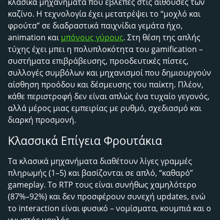
κλασικά μηχανήματα που έβλεπες στις αίθουσες των
καζίνο. Η τεχνολογία έχει μετατρέψει το “μοχλό και
φρούτα” σε διαδραστικά παιχνίδια γεμάτα ήχο,
animation και
μπόνους γύρους
. Στη θέση της απλής
τύχης έχει μπει η πολυπλοκότητα του gamification –
συστήματα επιβράβευσης, προοδευτικές πίστες,
συλλογές συμβόλων και μηχανισμοί που δημιουργούν
αίσθηση προόδου και δέσμευσης του παίκτη. Πλέον,
κάθε περιστροφή δεν είναι απλώς ένα τυχαίο γεγονός,
αλλά μέρος μιας εμπειρίας με ρυθμό, σχεδιασμό και
διαρκή προσμονή.
Κλασσικά Επίγεια Φρουτάκια
Τα κλασικά μηχανήματα διαθέτουν λίγες γραμμές
πληρωμής (1–5) και βασίζονται σε απλό, “καθαρό”
gameplay. Το RTP τους είναι συνήθως χαμηλότερο
(87%–92%) και δεν προσφέρουν συνεχή updates, ενώ
το interaction είναι φυσικό – νομίσματα, κουμπιά και ο