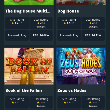
The Dog House Multihold
Dog House
Site Rating
User Rating
Site Rating
User Rating
9.4
/10
-
/10
9.3
/10
-
/10
(
0
ψήφοι)
(
0
ψήφοι)
Pragmatic Play
RTP:
96.06%
Pragmatic Play
RTP:
96.51%
Book of the Fallen
Zeus vs Hades
Site Rating
User Rating
Site Rating
User Rating
9.2
/10
-
/10
9.0
/10
-
/10
(
0
ψήφοι)
(
0
ψήφοι)