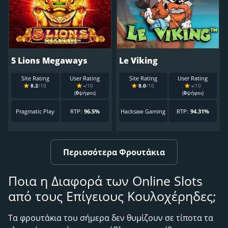
5 Lions Megaways
Le Viking
Site Rating
User Rating
Site Rating
User Rating
8.2
/10
-
/10
8.0
/10
-
/10
(
0
ψήφοι)
(
0
ψήφοι)
Pragmatic Play
RTP:
96.5%
Hacksaw Gaming
RTP:
94.31%
Περισσότερα Φρουτάκια
Ποια η Διαφορά των Online Slots
από τους Επίγειους Κουλοχέρηδες;
Τα φρουτάκια του σήμερα δεν θυμίζουν σε τίποτα τα