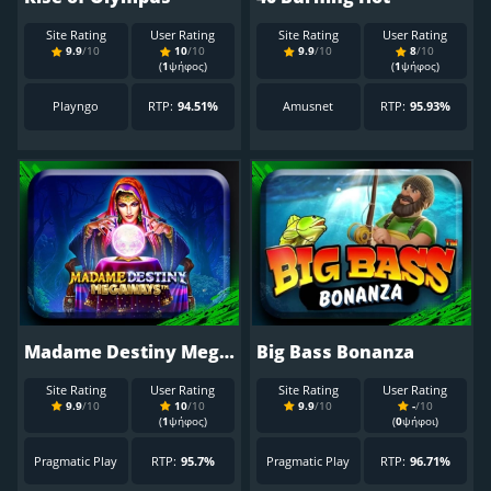
Site Rating
User Rating
Site Rating
User Rating
9.9
/10
10
/10
9.9
/10
8
/10
(
1
ψήφος)
(
1
ψήφος)
Playngo
RTP:
94.51%
Amusnet
RTP:
95.93%
Madame Destiny Megaways
Big Bass Bonanza
Site Rating
User Rating
Site Rating
User Rating
9.9
/10
10
/10
9.9
/10
-
/10
(
1
ψήφος)
(
0
ψήφοι)
Pragmatic Play
RTP:
95.7%
Pragmatic Play
RTP:
96.71%