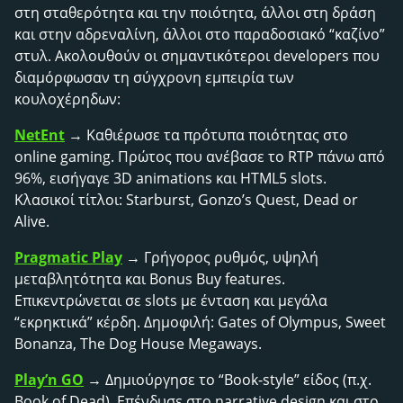
στη σταθερότητα και την ποιότητα, άλλοι στη δράση
και στην αδρεναλίνη, άλλοι στο παραδοσιακό “καζίνο”
στυλ. Ακολουθούν οι σημαντικότεροι developers που
διαμόρφωσαν τη σύγχρονη εμπειρία των
κουλοχέρηδων:
NetEnt
→ Καθιέρωσε τα πρότυπα ποιότητας στο
online gaming. Πρώτος που ανέβασε το RTP πάνω από
96%, εισήγαγε 3D animations και HTML5 slots.
Κλασικοί τίτλοι: Starburst, Gonzo’s Quest, Dead or
Alive.
Pragmatic Play
→ Γρήγορος ρυθμός, υψηλή
μεταβλητότητα και Bonus Buy features.
Επικεντρώνεται σε slots με ένταση και μεγάλα
“εκρηκτικά” κέρδη. Δημοφιλή: Gates of Olympus, Sweet
Bonanza, The Dog House Megaways.
Play’n GO
→ Δημιούργησε το “Book-style” είδος (π.χ.
Book of Dead). Επένδυσε στο narrative design και στο