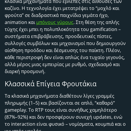
κλασικά μηχανήματα που έβλεπες στις αίθουσες των
καζίνο. Η τεχνολογία έχει μετατρέψει το “μοχλό και
φρούτα” σε διαδραστικά παιχνίδια γεμάτα ήχο,
animation και
μπόνους γύρους
. Στη θέση της απλής
τύχης έχει μπει η πολυπλοκότητα του gamification –
συστήματα επιβράβευσης, προοδευτικές πίστες,
συλλογές συμβόλων και μηχανισμοί που δημιουργούν
αίσθηση προόδου και δέσμευσης του παίκτη. Πλέον,
κάθε περιστροφή δεν είναι απλώς ένα τυχαίο γεγονός,
αλλά μέρος μιας εμπειρίας με ρυθμό, σχεδιασμό και
διαρκή προσμονή.
Κλασσικά Επίγεια Φρουτάκια
Τα κλασικά μηχανήματα διαθέτουν λίγες γραμμές
πληρωμής (1–5) και βασίζονται σε απλό, “καθαρό”
gameplay. Το RTP τους είναι συνήθως χαμηλότερο
(87%–92%) και δεν προσφέρουν συνεχή updates, ενώ
το interaction είναι φυσικό – νομίσματα, κουμπιά και ο