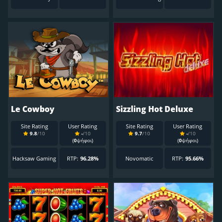
Le Cowboy
Sizzling Hot Deluxe
Site Rating
User Rating
Site Rating
User Rating
9.8
/10
-
/10
9.7
/10
-
/10
(
0
ψήφοι)
(
0
ψήφοι)
Hacksaw Gaming
RTP:
96.28%
Novomatic
RTP:
95.66%