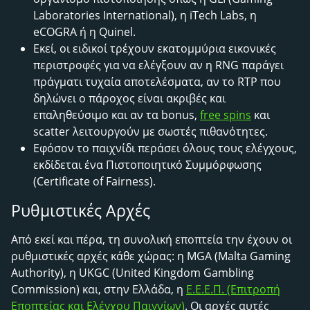
Laboratories International), η iTech Labs, η
eCOGRA ή η Quinel.
Εκεί, οι ειδικοί τρέχουν εκατομμύρια εικονικές
περιστροφές για να ελέγξουν αν η RNG παράγει
πράγματι τυχαία αποτελέσματα, αν το RTP που
δηλώνει ο πάροχος είναι ακριβές και
επαληθεύσιμο και αν τα bonus,
free spins
και
scatter λειτουργούν με σωστές πιθανότητες.
Εφόσον το παιχνίδι περάσει όλους τους ελέγχους,
εκδίδεται ένα Πιστοποιητικό Συμμόρφωσης
(Certificate of Fairness).
Ρυθμιστικές Αρχές
Από εκεί και πέρα, τη συνολική εποπτεία την έχουν οι
ρυθμιστικές αρχές κάθε χώρας: η MGA (Malta Gaming
Authority), η UKGC (United Kingdom Gambling
Commission) και, στην Ελλάδα, η
Ε.Ε.Ε.Π. (Επιτροπή
Εποπτείας και Ελέγχου Παιγνίων)
. Οι αρχές αυτές