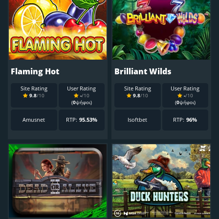
Flaming Hot
Brilliant Wilds
Site Rating
User Rating
Site Rating
User Rating
9.8
/10
-
/10
9.8
/10
-
/10
(
0
ψήφοι)
(
0
ψήφοι)
Amusnet
RTP:
95.53%
Isoftbet
RTP:
96%