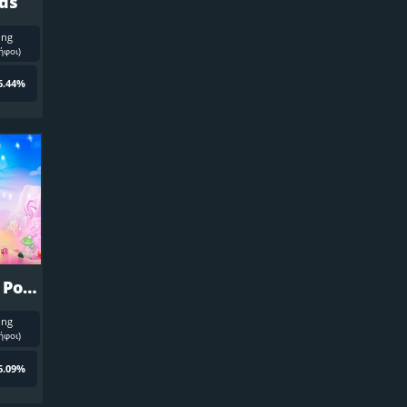
ds
Aίγυπτος
Octoplay
Αρχαία Ελλάδα
ing
Sheriff
ήφοι)
Φρουτάκια
Viaden Gaming
6.44%
Έγκλημα
Rival
24
Gamescale
Σαγκάη
Booming Games
Xmas
Skywind Group
Άγρια Δύση
Games Os
Ανατολή
SkillOnNet
Διάστημα
B3W Group
Sugar Supreme Powernudge
Δράση & Περιπέτεια
Gaming Corps
ing
Διασκέδαση
ήφοι)
Indigo Magic
Ζώα
6.09%
Zeus Play
Θάλασσα
LiveG24