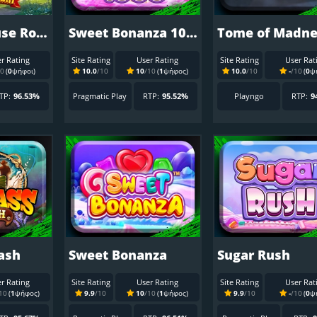
The Dog House Royal Hunt
Sweet Bonanza 1000
Tome of Madne
r Rating
Site Rating
User Rating
Site Rating
User Rat
10
(
0
ψήφοι)
10.0
/10
10
/10
(
1
ψήφος)
10.0
/10
-
/10
(
0
ψ
TP:
96.53%
Pragmatic Play
RTP:
95.52%
Playngo
RTP:
9
lash
Sweet Bonanza
Sugar Rush
r Rating
Site Rating
User Rating
Site Rating
User Rat
10
(
1
ψήφος)
9.9
/10
10
/10
(
1
ψήφος)
9.9
/10
-
/10
(
0
ψ