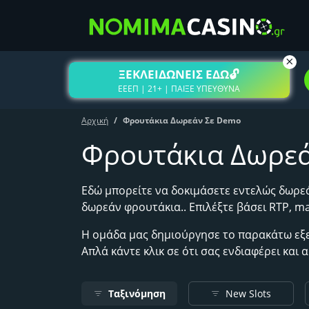
ΞΕΚΛΕΙΔΩΝΕΙΣ ΕΔΩ🔓
ΕΕΕΠ | 21+ | ΠΑΙΞΕ ΥΠΕΥΘΥΝΑ
Αρχική
Φρουτάκια Δωρεάν Σε Demo
Φρουτάκια Δωρε
Εδώ μπορείτε να δοκιμάσετε εντελώς δωρεά
δωρεάν φρουτάκια.. Επιλέξτε βάσει RTP, ma
Η ομάδα μας δημιούργησε το παρακάτω εξε
Απλά κάντε κλικ σε ότι σας ενδιαφέρει και
Ταξινόμηση
New Slots