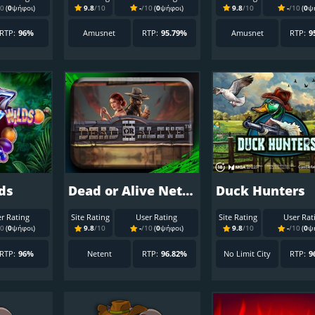
10
(
0
ψήφοι)
9.8
/10
-
/10
(
0
ψήφοι)
9.8
/10
-
/10
(
0
ψ
RTP:
96%
Amusnet
RTP:
95.79%
Amusnet
RTP:
9
lds
Dead or Alive Netent
Duck Hunters
r Rating
Site Rating
User Rating
Site Rating
User Rat
10
(
0
ψήφοι)
9.8
/10
-
/10
(
0
ψήφοι)
9.8
/10
-
/10
(
0
ψ
RTP:
96%
Netent
RTP:
96.82%
No Limit City
RTP:
9