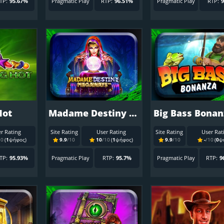
TP:
95.67%
Pragmatic Play
RTP:
96.51%
Pragmatic Play
RTP:
Hot
Madame Destiny Megaways
Big Bass Bonan
r Rating
Site Rating
User Rating
Site Rating
User Rat
10
(
1
ψήφος)
9.9
/10
10
/10
(
1
ψήφος)
9.9
/10
-
/10
(
0
ψ
TP:
95.93%
Pragmatic Play
RTP:
95.7%
Pragmatic Play
RTP:
9