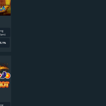
Synot
Aztecs
Infinity Dragon Studios
Τρόμου
Armadillo Studios
Δράκοι
Merkur Gaming
Εξερευνητές
ing
Amusnet
ήφοι)
Θεοί
Reel Play
95.1%
Παραλία
Isoftbet
Μουσική
Endorphina
Πειρατές
Greentube
Vikings
Push Gaming
Μυστήριο
Amatic
Ρομαντισμός
Switch Studios
Μέλλον
Stormcraft Studios
Μεσαίωνας
JFTW
ing