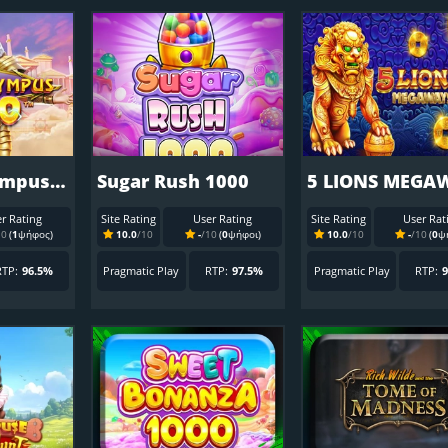
Gates of Olympus 1000 Demo
Sugar Rush 1000
r Rating
Site Rating
User Rating
Site Rating
User Rat
10
(
1
ψήφος)
10.0
/10
-
/10
(
0
ψήφοι)
10.0
/10
-
/10
(
0
ψ
RTP:
96.5%
Pragmatic Play
RTP:
97.5%
Pragmatic Play
RTP: