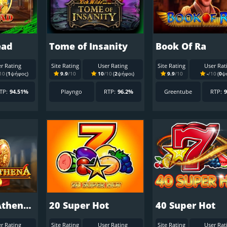
ead
Tome of Insanity
Book Of Ra
r Rating
Site Rating
User Rating
Site Rating
User Rat
10
(
1
ψήφος)
9.9
/10
10
/10
(
2
ψήφοι)
9.9
/10
-
/10
(
0
ψ
TP:
94.51%
Playngo
RTP:
96.2%
Greentube
RTP:
Wisdom of Athena 1000
20 Super Hot
40 Super Hot
r Rating
Site Rating
User Rating
Site Rating
User Rat