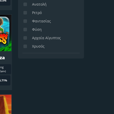
95.5%
Ανατολή
No Limit City
Ρετρό
Hacksaw Gaming
Φαντασίας
Netent
Φύση
ELK
Αρχαία Αίγυπτος
Wazdan
Χρυσός
Big Time Gaming
Ιστορία
EGT (Amusnet)
za
Τηλεόραση
IGT
ing
Ταξίδια
ήφοι)
Betsoft
Φαγητό
6.71%
Novomatic
Ιρλανδία
1X2 Gaming
Αθλήματα
Oryx Gaming
Απόκριες
Golden Coin Studios
Halloween