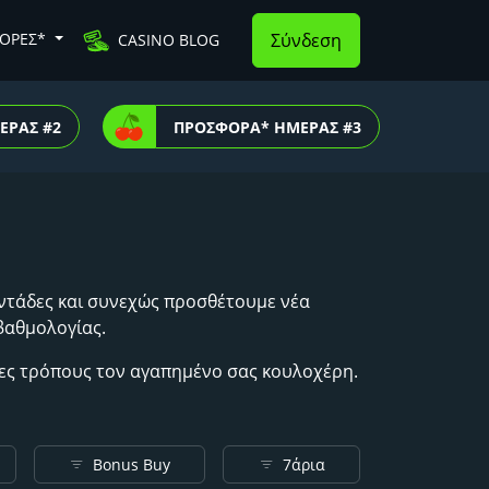
ΟΡΕΣ*
Σύνδεση
CASINO BLOG
ΕΡΑΣ #2
ΠΡΟΣΦΟΡΑ* ΗΜΕΡΑΣ #3
τοντάδες και συνεχώς προσθέτουμε νέα
 βαθμολογίας.
δες τρόπους τον αγαπημένο σας κουλοχέρη.
Bonus Buy
7άρια