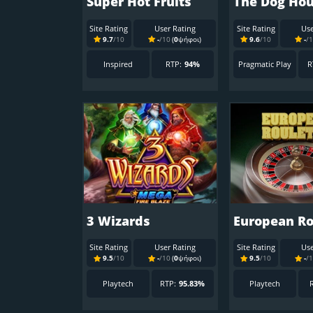
Super Hot Fruits
The Dog Ho
Site Rating
User Rating
Site Rating
Use
9.7
/10
-
/10
(
0
ψήφοι)
9.6
/10
-
/
Inspired
RTP:
94%
Pragmatic Play
R
3 Wizards
European Ro
Site Rating
User Rating
Site Rating
Use
9.5
/10
-
/10
(
0
ψήφοι)
9.5
/10
-
/
Playtech
RTP:
95.83%
Playtech