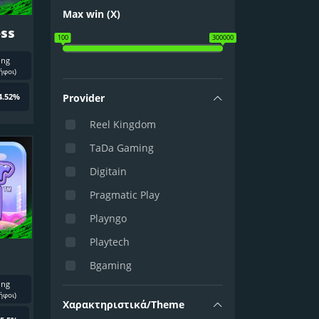
Max win (X)
ss
100
300000
ing
ήφοι)
Provider
4.52%
Reel Kingdom
TaDa Gaming
Digitain
Pragmatic Play
Playngo
Playtech
Bgaming
ing
Relax Gaming
ήφοι)
Χαρακτηριστικά/Theme
Yggdrasil