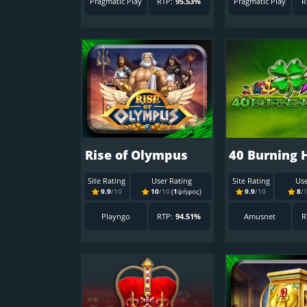
Pragmatic Play
RTP:
95.53%
Pragmatic Play
R
Rise of Olympus
40 Burning 
Site Rating
User Rating
Site Rating
Use
9.9
/10
10
/10
(
1
ψήφος)
9.9
/10
8
/
Playngo
RTP:
94.51%
Amusnet
R