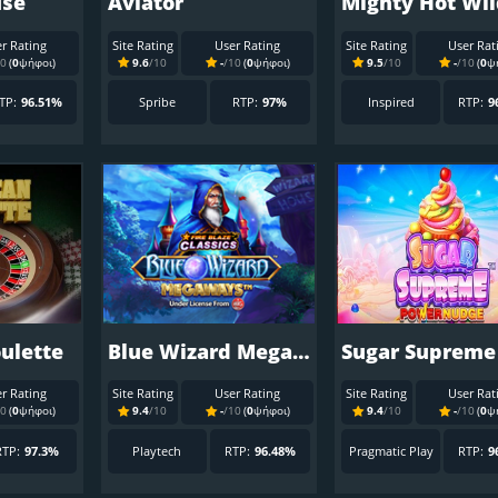
use
Aviator
Mighty Hot Wil
r Rating
Site Rating
User Rating
Site Rating
User Rat
10
(
0
ψήφοι)
9.6
/10
-
/10
(
0
ψήφοι)
9.5
/10
-
/10
(
0
ψ
TP:
96.51%
Spribe
RTP:
97%
Inspired
RTP:
9
ulette
Blue Wizard Megaways
r Rating
Site Rating
User Rating
Site Rating
User Rat
10
(
0
ψήφοι)
9.4
/10
-
/10
(
0
ψήφοι)
9.4
/10
-
/10
(
0
ψ
RTP:
97.3%
Playtech
RTP:
96.48%
Pragmatic Play
RTP:
9