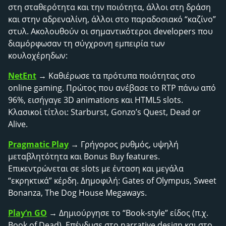
στη σταθερότητα και την ποιότητα, άλλοι στη δράση
και στην αδρεναλίνη, άλλοι στο παραδοσιακό “καζίνο”
στυλ. Ακολουθούν οι σημαντικότεροι developers που
διαμόρφωσαν τη σύγχρονη εμπειρία των
κουλοχέρηδων:
NetEnt
→ Καθιέρωσε τα πρότυπα ποιότητας στο
online gaming. Πρώτος που ανέβασε το RTP πάνω από
96%, εισήγαγε 3D animations και HTML5 slots.
Κλασικοί τίτλοι: Starburst, Gonzo’s Quest, Dead or
Alive.
Pragmatic Play
→ Γρήγορος ρυθμός, υψηλή
μεταβλητότητα και Bonus Buy features.
Επικεντρώνεται σε slots με ένταση και μεγάλα
“εκρηκτικά” κέρδη. Δημοφιλή: Gates of Olympus, Sweet
Bonanza, The Dog House Megaways.
Play’n GO
→ Δημιούργησε το “Book-style” είδος (π.χ.
Book of Dead). Επένδυσε στο narrative design και στο