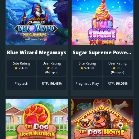
Blue Wizard Megaways
Sugar Supreme Powernudge
Site Rating
User Rating
Site Rating
User Rating
9.4
/10
-
/10
9.4
/10
-
/10
(
0
ψήφοι)
(
0
ψήφοι)
Playtech
RTP:
96.48%
Pragmatic Play
RTP:
96.09%