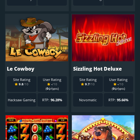
Le Cowboy
Sizzling Hot Deluxe
Site Rating
User Rating
Site Rating
User Rating
9.8
/10
-
/10
9.7
/10
-
/10
(
0
ψήφοι)
(
0
ψήφοι)
Hacksaw Gaming
RTP:
96.28%
Novomatic
RTP:
95.66%