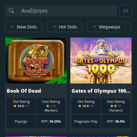
New Slots
Hot Slots
Megaways
Book Of Dead
Gates of Olympus 1000 Demo
Site Rating
User Rating
Site Rating
User Rating
10.0
/10
-
/10
10.0
/10
8
/10
(
0
ψήφοι)
(
1
ψήφος)
Playngo
RTP:
94.25%
Pragmatic Play
RTP:
96.5%