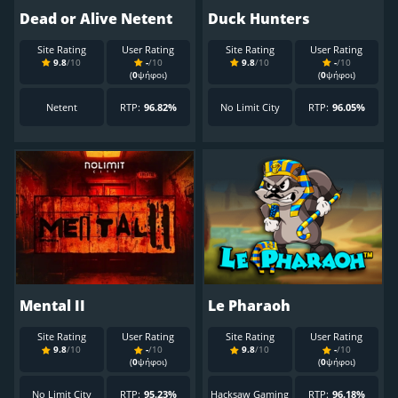
Dead or Alive Netent
Duck Hunters
Site Rating
User Rating
Site Rating
User Rating
9.8
/10
-
/10
9.8
/10
-
/10
(
0
ψήφοι)
(
0
ψήφοι)
Netent
RTP:
96.82%
No Limit City
RTP:
96.05%
Mental II
Le Pharaoh
Site Rating
User Rating
Site Rating
User Rating
9.8
/10
-
/10
9.8
/10
-
/10
(
0
ψήφοι)
(
0
ψήφοι)
No Limit City
RTP:
95.23%
Hacksaw Gaming
RTP:
96.18%