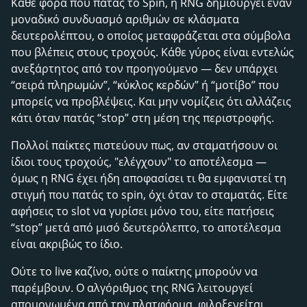
Κάθε φορά που πατάς το Spin, η RNG δημιουργεί έναν
μοναδικό συνδυασμό αριθμών σε κλάσματα
δευτερολέπτου, ο οποίος μεταφράζεται στα σύμβολα
που βλέπεις στους τροχούς. Κάθε γύρος είναι εντελώς
ανεξάρτητος από τον προηγούμενο — δεν υπάρχει
“σειρά πληρωμών”, “κύκλος κερδών” ή “μοτίβο” που
μπορείς να προβλέψεις. Και μην νομίζεις ότι αλλάζεις
κάτι όταν πατάς “stop” στη μέση της περιστροφής.
Πολλοί παίκτες πιστεύουν πως, αν σταματήσουν οι
ίδιοι τους τροχούς, "ελέγχουν" το αποτέλεσμα —
όμως η RNG έχει ήδη αποφασίσει τι θα εμφανιστεί τη
στιγμή που πατάς το spin, όχι όταν το σταματάς. Είτε
αφήσεις το slot να γυρίσει μόνο του, είτε πατήσεις
“stop” μετά από μισό δευτερόλεπτο, το αποτέλεσμα
είναι ακριβώς το ίδιο.
Ούτε το live καζίνο, ούτε ο παίκτης μπορούν να
παρέμβουν. Ο αλγόριθμος της RNG λειτουργεί
απομονωμένα από την πλατφόρμα, φιλοξενείται