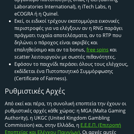
Laboratories International), η iTech Labs, η
eCOGRA ή η Quinel.
Εκεί, οι ειδικοί τρέχουν εκατομμύρια εικονικές
περιστροφές για να ελέγξουν αν η RNG παράγει
πράγματι τυχαία αποτελέσματα, αν το RTP που
δηλώνει ο πάροχος είναι ακριβές και
επαληθεύσιμο και αν τα bonus,
free spins
και
scatter λειτουργούν με σωστές πιθανότητες.
Εφόσον το παιχνίδι περάσει όλους τους ελέγχους,
εκδίδεται ένα Πιστοποιητικό Συμμόρφωσης
(Certificate of Fairness).
Ρυθμιστικές Αρχές
Από εκεί και πέρα, τη συνολική εποπτεία την έχουν οι
ρυθμιστικές αρχές κάθε χώρας: η MGA (Malta Gaming
Authority), η UKGC (United Kingdom Gambling
Commission) και, στην Ελλάδα, η
Ε.Ε.Ε.Π. (Επιτροπή
Εποπτείας και Ελέγχου Παιγνίων)
. Οι αρχές αυτές