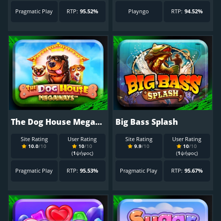
Pragmatic Play
RTP:
95.52%
Playngo
RTP:
94.52%
The Dog House Megaways
Big Bass Splash
Site Rating
User Rating
Site Rating
User Rating
10.0
/10
10
/10
9.9
/10
10
/10
(
1
ψήφος)
(
1
ψήφος)
Pragmatic Play
RTP:
95.53%
Pragmatic Play
RTP:
95.67%