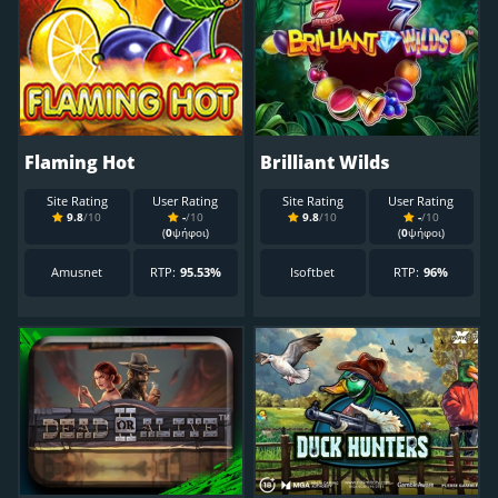
Flaming Hot
Brilliant Wilds
Site Rating
User Rating
Site Rating
User Rating
9.8
/10
-
/10
9.8
/10
-
/10
(
0
ψήφοι)
(
0
ψήφοι)
Amusnet
RTP:
95.53%
Isoftbet
RTP:
96%