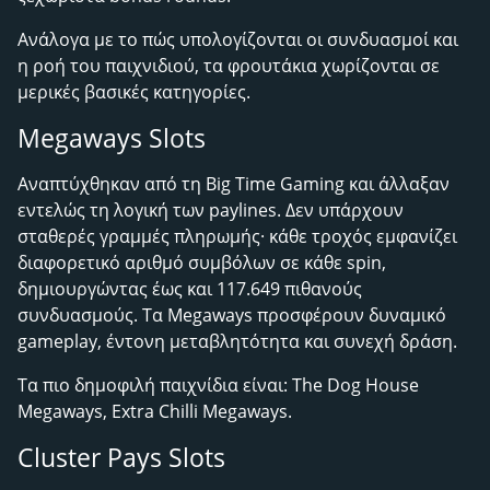
Ανάλογα με το πώς υπολογίζονται οι συνδυασμοί και
η ροή του παιχνιδιού, τα φρουτάκια χωρίζονται σε
μερικές βασικές κατηγορίες.
Megaways Slots
Αναπτύχθηκαν από τη Big Time Gaming και άλλαξαν
εντελώς τη λογική των paylines. Δεν υπάρχουν
σταθερές γραμμές πληρωμής· κάθε τροχός εμφανίζει
διαφορετικό αριθμό συμβόλων σε κάθε spin,
δημιουργώντας έως και 117.649 πιθανούς
συνδυασμούς. Τα Megaways προσφέρουν δυναμικό
gameplay, έντονη μεταβλητότητα και συνεχή δράση.
Τα πιο δημοφιλή παιχνίδια είναι: The Dog House
Megaways, Extra Chilli Megaways.
Cluster Pays Slots