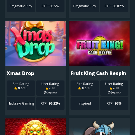
Pragmatic Play
RTP:
96.5%
Pragmatic Play
RTP:
96.07%
Xmas Drop
Fruit King Cash Respin
Site Rating
User Rating
Site Rating
User Rating
9.0
/10
-
/10
9.0
/10
-
/10
(
0
ψήφοι)
(
0
ψήφοι)
Hacksaw Gaming
RTP:
96.22%
Inspired
RTP:
95%