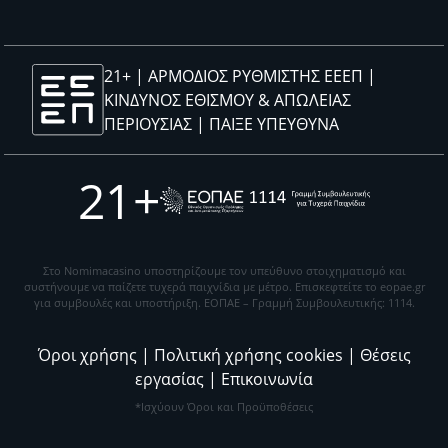
21+ | ΑΡΜΟΔΙΟΣ ΡΥΘΜΙΣΤΗΣ ΕΕΕΠ |
ΚΙΝΔΥΝΟΣ ΕΘΙΣΜΟΥ & ΑΠΩΛΕΙΑΣ
ΠΕΡΙΟΥΣΙΑΣ |
ΠΑΙΞΕ ΥΠΕΥΘΥΝΑ
21+
Στο Nomimacasino υποστηρίζουμε τον υπεύθυνο στοιχηματισμό και
συστήνουμε να παίζετε τυχερά παιχνίδια με μέτρο. Eπισκεφτείτε το eopae.gr
για συμβουλές και υποστήριξη. ΕΟΠΑΕ – Γραμμή Συμβουλευτικής: 1114.
Όροι χρήσης
|
Πολιτική χρήσης cookies
|
Θέσεις
εργασίας
|
Επικοινωνία
*Ισχύουν Όροι και Προϋποθέσεις